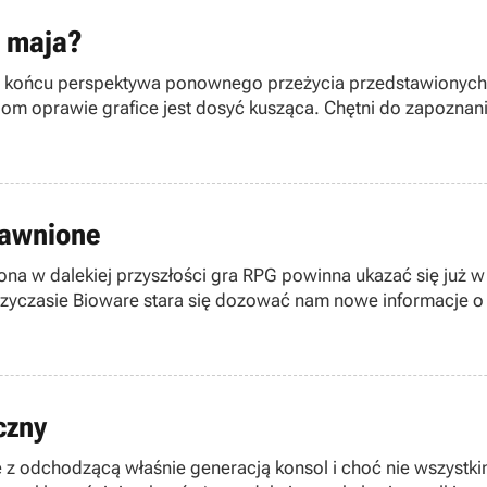
5 maja?
W końcu perspektywa ponownego przeżycia przedstawionych w
m oprawie grafice jest dosyć kusząca. Chętni do zapoznani
jawnione
a w dalekiej przyszłości gra RPG powinna ukazać się już w 
yczasie Bioware stara się dozować nam nowe informacje o t
czny
 z odchodzącą właśnie generacją konsol i choć nie wszyst