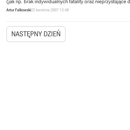
(jak np. brak indywidualnych fatality oraz nieprzystające
ósmą już część tej popularnej serii bijatyk.
Artur Falkowski
22 kwietnia 2007 13:48
NASTĘPNY DZIEŃ