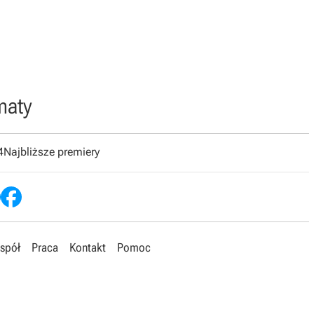
maty
4
Najbliższe premiery
spół
Praca
Kontakt
Pomoc