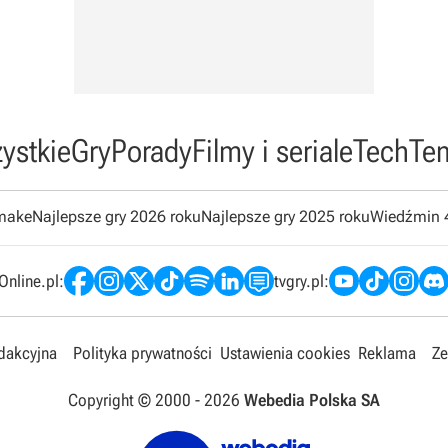
ystkie
Gry
Porady
Filmy i seriale
Tech
Te
emake
Najlepsze gry 2026 roku
Najlepsze gry 2025 roku
Wiedźmin 
nline.pl:
tvgry.pl:
edakcyjna
Polityka prywatności
Ustawienia cookies
Reklama
Ze
Copyright © 2000 -
2026
Webedia Polska SA