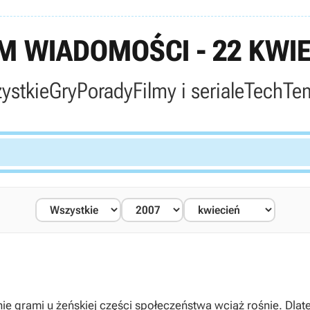
 WIADOMOŚCI - 22 KWIE
ystkie
Gry
Porady
Filmy i seriale
Tech
Te
ie grami u żeńskiej części społeczeństwa wciąż rośnie. Dlate