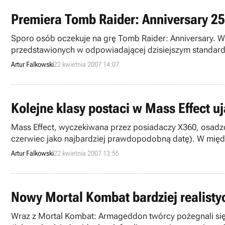
Premiera Tomb Raider: Anniversary 2
Sporo osób oczekuje na grę Tomb Raider: Anniversary. 
przedstawionych w odpowiadającej dzisiejszym standardo
uczynić już 25 maja.
Artur Falkowski
22 kwietnia 2007 14:07
Kolejne klasy postaci w Mass Effect u
Mass Effect, wyczekiwana przez posiadaczy X360, osadzon
czerwiec jako najbardziej prawdopodobną datę). W międz
klas postaci, do których należeć będzie nasz bohater.
Artur Falkowski
22 kwietnia 2007 13:55
Nowy Mortal Kombat bardziej realisty
Wraz z Mortal Kombat: Armageddon twórcy pożegnali się