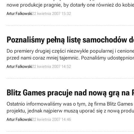
nowe produkcje pragnie, by dotarły one również do kobiet.
Artur Falkowski
22 kwietnia 2007 15:32
Poznaliśmy pełną listę samochodów d
Do premiery drugiej części niezwykle popularnej i cenio
przed nami coraz mniej tajemnic. Poznaliśmy udostępnione 
nam się ścigać.
Artur Falkowski
22 kwietnia 2007 14:52
Blitz Games pracuje nad nową grą na 
Ostatnio informowaliśmy was o tym, żę firma Blitz Games
projektu, jednak najpierw muszą uporać się z nową produ
Artur Falkowski
22 kwietnia 2007 14:46