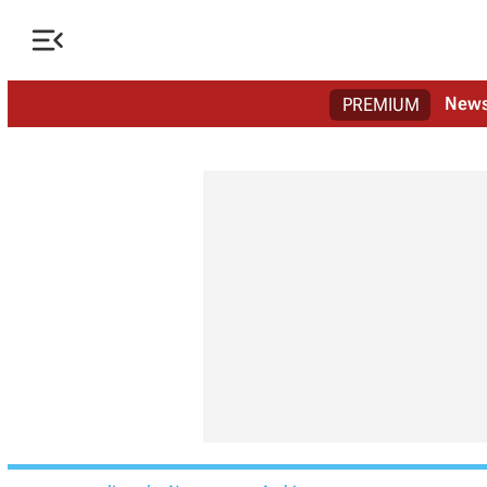

New
PREMIUM