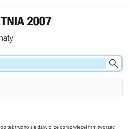
TNIA 2007
maty

go też trudno się dziwić, że coraz więcej firm tworząc