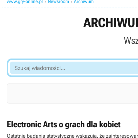
www.gry-online.pl
Newsroom
Archiwum


ARCHIWUM
Wsz
Szukaj
wiadomości...
Electronic Arts o grach dla kobiet
Ostatnie badania statystyczne wskazują, że zainteresowan