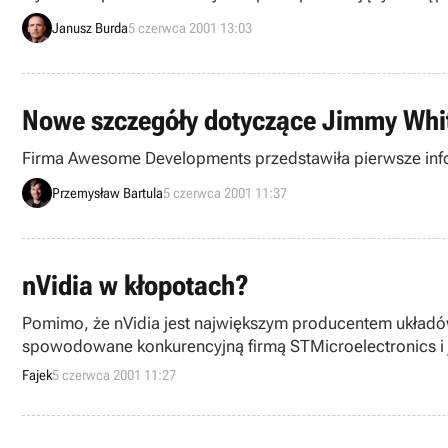
Janusz Burda
5 czerwca 2001 13:03
Nowe szczegóły dotyczące Jimmy Whit
Firma Awesome Developments przedstawiła pierwsze inform
Przemysław Bartula
5 czerwca 2001 11:37
nVidia w kłopotach?
Pomimo, że nVidia jest największym producentem układów
spowodowane konkurencyjną firmą STMicroelectronics i j
Fajek
5 czerwca 2001 11:27