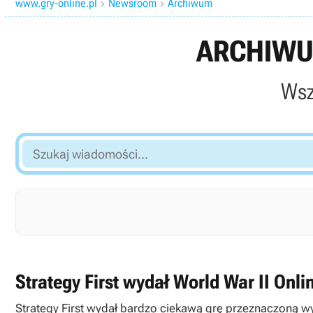
www.gry-online.pl
Newsroom
Archiwum


ARCHIWU
Wsz
Szukaj
wiadomości...
Strategy First wydał World War II Onli
Strategy First wydał bardzo ciekawą grę przeznaczoną wył