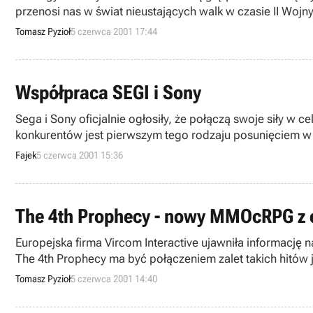
przenosi nas w świat nieustających walk w czasie II Wojn
Tomasz Pyzioł
5 czerwca 2001 17:44
Współpraca SEGI i Sony
Sega i Sony oficjalnie ogłosiły, że połączą swoje siły w
konkurentów jest pierwszym tego rodzaju posunięciem w h
Fajek
5 czerwca 2001 15:36
The 4th Prophecy - nowy MMOcRPG z 
Europejska firma Vircom Interactive ujawniła informację n
The 4th Prophecy ma być połączeniem zalet takich hitów j
Tomasz Pyzioł
5 czerwca 2001 14:40