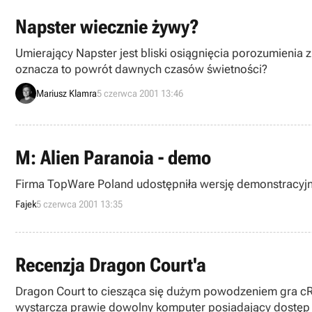
Napster wiecznie żywy?
Umierający Napster jest bliski osiągnięcia porozumienia
oznacza to powrót dawnych czasów świetności?
Mariusz Klamra
5 czerwca 2001 13:46
M: Alien Paranoia - demo
Firma TopWare Poland udostępniła wersję demonstracyjną 
Fajek
5 czerwca 2001 13:35
Recenzja Dragon Court'a
Dragon Court to ciesząca się dużym powodzeniem gra cRP
wystarcza prawie dowolny komputer posiadający dostęp 