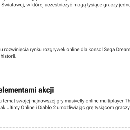
y Światowej, w której uczestniczyć mogą tysiące graczy jedn
 celu rozwinięcia rynku rozgrywek online dla konsol Sega Dre
istorii.
elementami akcji
a temat swojej najnowszej gry masivelly online multiplayer T
ak Ultimy Online i Diablo 2 umożliwiając grę tysiącom graczy