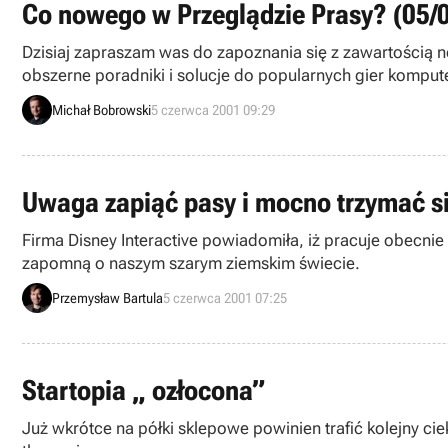
Co nowego w Przeglądzie Prasy? (05/
Dzisiaj zapraszam was do zapoznania się z zawartością no
obszerne poradniki i solucje do popularnych gier kompu
Michał Bobrowski
5 czerwca 2001 09:29
Uwaga zapiąć pasy i mocno trzymać s
Firma Disney Interactive powiadomiła, iż pracuje obecnie 
zapomną o naszym szarym ziemskim świecie.
Przemysław Bartula
5 czerwca 2001 07:25
Startopia „ ozłocona”
Już wkrótce na półki sklepowe powinien trafić kolejny ci