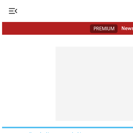

New
PREMIUM