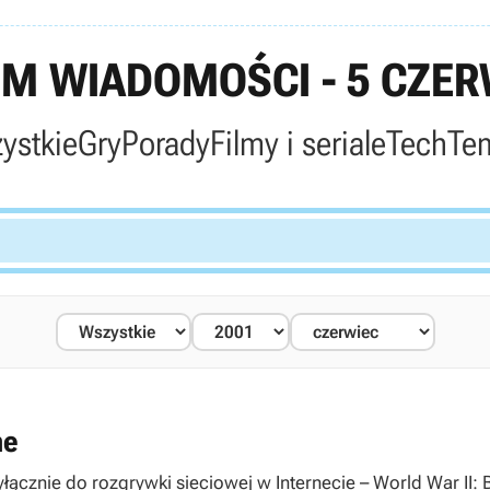
M WIADOMOŚCI - 5 CZER
ystkie
Gry
Porady
Filmy i seriale
Tech
Te
ne
ącznie do rozgrywki sieciowej w Internecie – World War II: B