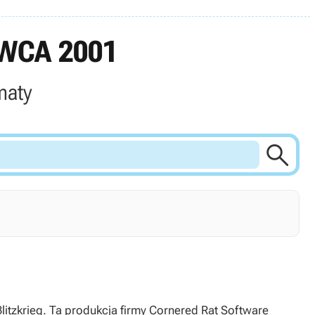
WCA 2001
maty

litzkrieg. Ta produkcja firmy Cornered Rat Software