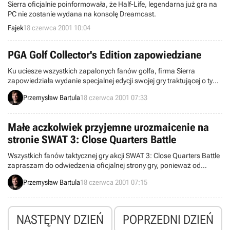
Sierra oficjalnie poinformowała, że Half-Life, legendarna już gra na
PC nie zostanie wydana na konsolę Dreamcast.
Fajek
18 czerwca 2001 10:04
PGA Golf Collector's Edition zapowiedziane
Ku uciesze wszystkich zapalonych fanów golfa, firma Sierra
zapowiedziała wydanie specjalnej edycji swojej gry traktującej o tym
sporcie - PGA Golf Collector's Edition.
Przemysław Bartula
18 czerwca 2001 07:33
Małe aczkolwiek przyjemne urozmaicenie na
stronie SWAT 3: Close Quarters Battle
Wszystkich fanów taktycznej gry akcji SWAT 3: Close Quarters Battle
zapraszam do odwiedzenia oficjalnej strony gry, ponieważ od
niedawna zyskała ona pewną interesującą cechę.
Przemysław Bartula
18 czerwca 2001 07:15
NASTĘPNY DZIEŃ
POPRZEDNI DZIEŃ