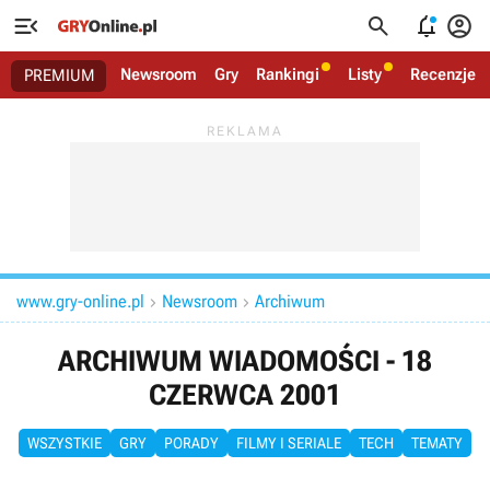




Newsroom
Gry
Rankingi
Listy
Recenzje
PREMIUM
www.gry-online.pl
Newsroom
Archiwum


ARCHIWUM WIADOMOŚCI - 18
CZERWCA 2001
WSZYSTKIE
GRY
PORADY
FILMY I SERIALE
TECH
TEMATY