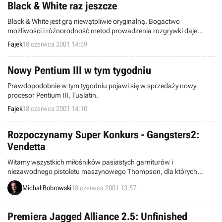
Black & White raz jeszcze
Black & White jest grą niewątpliwie oryginalną. Bogactwo
możliwości i różnorodność metod prowadzenia rozgrywki daje
graczowi pełną swobodę w realizacji strategii jaką przyjął. Aby
Fajek
18 czerwca 2001 14:59
jednak pomóc świeżo upieczonym Bóstwom w dążeniu do celu
serwis GameSpy opublikował poradnik do tej gry.
Nowy Pentium III w tym tygodniu
Prawdopodobnie w tym tygodniu pojawi się w sprzedaży nowy
procesor Pentium III, Tualatin.
Fajek
18 czerwca 2001 14:10
Rozpoczynamy Super Konkurs - Gangsters2:
Vendetta
Witamy wszystkich miłośników pasiastych garniturów i
niezawodnego pistoletu maszynowego Thompson, dla których
mamy prawdziwą „propozycje niedoodrzucenia”!. Jeżeli pragniesz
Michał Bobrowski
18 czerwca 2001 13:57
posmakować gangsterskiego życia koniecznie weź udział w naszym
nowym konkursie zorganizowanym wspólnie z firmą IM Group.
Wśród osób, które prawidłowo odpowiedzą na pytania rozlosujemy
Premiera Jagged Alliance 2.5: Unfinished
aż 20 egzemplarzy znakomitej gry Gangsters 2: Vendetta!