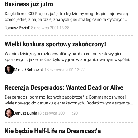
Business już jutro
Zapraszamy.
Dzięki firmie CD Project, już jutro będziemy mogli kupić najnowszą
część jednej z najbardziej znanych gier strategiczno taktycznych
Jagged Alliance 2.5: Unfinished Business. Jest to co prawda tylko
Tomasz Pyzioł
18 czerwca 2001 13:38
samodzielny dodatek, oparty na znakomitym engine Jagged Aliance
2, lecz wydany zostanie jako atrakcyjny pakiet w serii „eXtra Gra”
przy niskiej cenie 29,90 PLN.
Wielki konkurs sportowy zakończony!
W dniu dzisiejszym rozlosowaliśmy bardzo cenne zestawy gier
sportowych, jakie można było wygrać w zorganizowanym wspólnie
z firmą IM Group Wielkim Konkursie Sportowym. Przypomnijmy, że
Michał Bobrowski
18 czerwca 2001 13:22
w skład każdego zestawu wchodziły gry: FIFA 2001, NBA 2001,
Superbike 2001 i Tiger Woods 2001.
Recenzja Desperados: Wanted Dead or Alive
Desperados, pomimo licznych zapożyczeń z Commandos wnosi
wiele nowego do gatunku gier taktycznych. Dodatkowym atutem tej
pozycji jest nietypowy klimat, który z pewnością ucieszy wielu graczy,
Janusz Burda
18 czerwca 2001 11:20
spragnionych gier osadzonych w realiach Dzikiego Zachodu.
Nie będzie Half-Life na Dreamcast'a