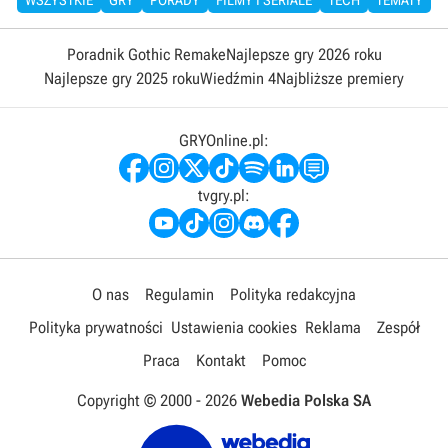
WSZYSTKIE
GRY
PORADY
FILMY I SERIALE
TECH
TEMATY
Poradnik Gothic Remake
Najlepsze gry 2026 roku
Najlepsze gry 2025 roku
Wiedźmin 4
Najbliższe premiery
GRYOnline.pl:
tvgry.pl:
O nas
Regulamin
Polityka redakcyjna
Polityka prywatności
Ustawienia cookies
Reklama
Zespół
Praca
Kontakt
Pomoc
Copyright © 2000 -
2026
Webedia Polska SA