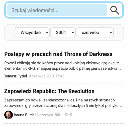

Szukaj
wiadomości...
Postępy w pracach nad Throne of Darkness
Powoli zbliżają się do końca prace nad kolejną ciekawą grą akcji z
elementami cRPG, mającej aspiracje odbić palmę pierwszeństwa
bestsellerowemu Diablo 2. Mowa o Throne of Darkness, najnowszej
Tomasz Pyzioł
18 czerwca 2001 17:45
produkcji zespołu Click Entertainment, która w lecie zostanie
wydana przez Sierra Inc.
Zapowiedź Republic: The Revolution
Zapraszam do nowej, zamieszczonej dziś na naszych stronach
zapowiedzi gry przeznaczonej dla niedoszłych (i nie tylko) polityków.
Republic: The Revolution to bardzo dobrze rokująca gra strategiczna
Janusz Burda
18 czerwca 2001 15:15
w której dane nam będzie poczuć na własnej skórze wszystkie plusy
i minusy związane z posiadaniem w swoich rękach władzy.