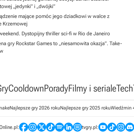
ltowej „jedynki” i „dwójki”
ządzenie mające pomóc jego dziadkowi w walce z
ie Krzemowej
eekend. Dystopijny thriller sci-fi w Rio de Janeiro
na gry Rockstar Games to „niesamowita okazja”. Take-
ów
Gry
Cooldown
Porady
Filmy i seriale
Tech
emake
Najlepsze gry 2026 roku
Najlepsze gry 2025 roku
Wiedźmin 
nline.pl:
tvgry.pl: