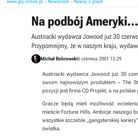
www.gry-online.pl
Newsroom
Newsy o grach


Na podbój Ameryki...
Austriacki wydawca Jowood już 30 czerw
Przypomnijmy, że w naszym kraju, wydawcą t
Michał Bobrowski
6 czerwca 2001 13:29
Austriacki wydawca Jowood już 30 cze
swoim najnowszym produktem – The Sti
pozycji jest firma CD Projekt, a na polskie 
Gracze będą mieli możliwość wcieleni
mieście Fortune Hills. Ambicje naszego 
wszystkie szczeble „gangsterskiej karie
światka.