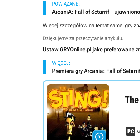
POWIĄZANE:
ArcaniA: Fall of Setarrif – ujawni
Więcej szczegółów na temat samej gry zn
Dziękujemy za przeczytanie artykułu.
Ustaw GRYOnline.pl jako preferowane ź
WIĘCEJ:
Premiera gry Arcania: Fall of Setarr
The 
Da
