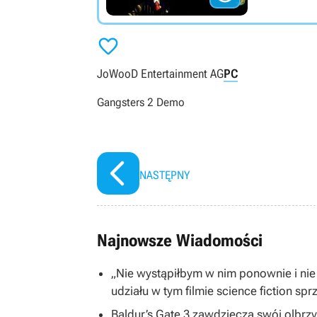

JoWooD Entertainment AG
PC
Gangsters 2 Demo
NASTĘPNY
Najnowsze Wiadomości
„Nie wystąpiłbym w nim ponownie i nie
udziału w tym filmie science fiction spr
Baldur’s Gate 3 zawdzięcza swój olbrzym