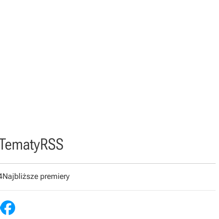
Tematy
RSS
4
Najbliższe premiery