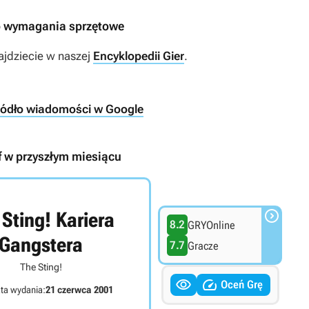
ono wymagania sprzętowe
ajdziecie w naszej
Encyklopedii Gier
.
ródło wiadomości w Google
if w przyszłym miesiącu

Sting! Kariera
8.2
GRYOnline
Gangstera
7.7
Gracze
The Sting!


Oceń Grę
ta wydania:
21 czerwca 2001