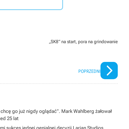
„SK8” na start, pora na grindowanie
POPRZEDNI
 chcę go już nigdy oglądać”. Mark Wahlberg żałował
zed 25 lat
i sukces jednej genialnej decyzji Larian Studios.