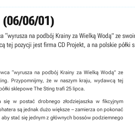
 (06/06/01)
ca “wyrusza na podbój Krainy za Wielką Wodą” ze swo
ej pozycji jest firma CD Projekt, a na polskie półki s
rwca “wyrusza na podbój Krainy za Wielką Wodą” ze
ng. Przypomnijmy, że w naszym kraju, wydawcą tej
półki sklepowe The Sting trafi 25 lipca.
a się w postać drobnego złodziejaszka w fikcyjnym
bohatera są jednak dużo większe – zamierza on pokonać
ry” aby stać się jednym z głównych bossów podziemnego