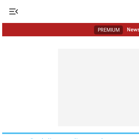

New
PREMIUM