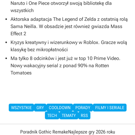
Naruto i One Piece otworzył swoją bibliotekę dla
wszystkich
Aktorska adaptacja The Legend of Zelda z ostatnią rolą
Sama Neilla. W obsadzie jest również gwiazda Mass
Effect 2
Kryzys kreatywny i wizerunkowy w Roblox. Gracze wolą
klasykę bez mikropłatności
Ma tylko 8 odcinków i jest już w top 10 Prime Video.
Nowy wakacyjny serial z ponad 90% na Rotten
Tomatoes
WSZYSTKIE
GRY
COOLDOWN
PORADY
FILMY I SERIALE
TECH
TEMATY
RSS
Poradnik Gothic Remake
Najlepsze gry 2026 roku