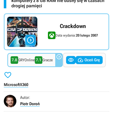
komputery z 8 GB RAM nie dusiły się w czasach
drogiej pamięci
Crackdown
Data wydania:
20 lutego 2007




7.8
7.1
Oceń Grę
GRYOnline
Gracze

Microsoft
X360
Autor:
Piotr Doroń