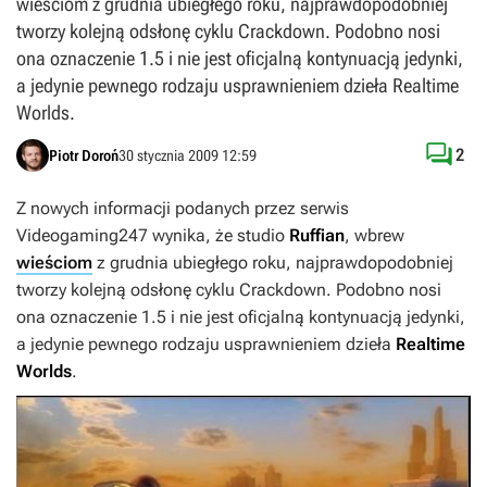
wieściom z grudnia ubiegłego roku, najprawdopodobniej
tworzy kolejną odsłonę cyklu Crackdown. Podobno nosi
ona oznaczenie 1.5 i nie jest oficjalną kontynuacją jedynki,
a jedynie pewnego rodzaju usprawnieniem dzieła Realtime
Worlds.

2
Piotr Doroń
30 stycznia 2009 12:59
Z nowych informacji podanych przez serwis
Videogaming247
wynika, że studio
Ruffian
, wbrew
wieściom
z grudnia ubiegłego roku, najprawdopodobniej
tworzy kolejną odsłonę cyklu
Crackdown
. Podobno nosi
ona oznaczenie 1.5 i nie jest oficjalną kontynuacją jedynki,
a jedynie pewnego rodzaju usprawnieniem dzieła
Realtime
Worlds
.