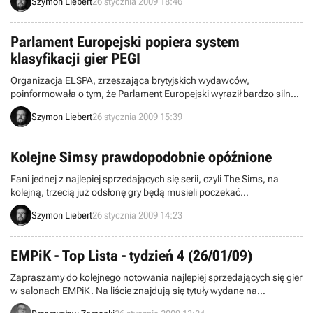
Szymon Liebert
26 stycznia 2009 18:46
wkrótce przekroczy kolejną barierę (2 miliony). Produkcja została
wydana na konsole Xbox 360 i PlayStation 3. Twórcy zapowiedzieli
również, że trwają pracę nad kolejną odsłoną serii Mortal Kombat.
Parlament Europejski popiera system
klasyfikacji gier PEGI
Organizacja ELSPA, zrzeszająca brytyjskich wydawców,
poinformowała o tym, że Parlament Europejski wyraził bardzo silne
poparcie dla systemu klasyfikacji gier znanego jako PEGI. Już
Szymon Liebert
26 stycznia 2009 15:39
wcześniej wspominaliśmy o pozytywnej ocenie tego działającego
praktycznie w całej Europie rozwiązania, którą wystosowali
przedstawicieli wspomnianego Parlamentu. Czy to początek wielkiej
Kolejne Simsy prawdopodobnie opóźnione
przyjaźni?
Fani jednej z najlepiej sprzedających się serii, czyli The Sims, na
kolejną, trzecią już odsłonę gry będą musieli poczekać
najprawdopodobniej nieco dłużej. Tytuł był zapowiadany już na
Szymon Liebert
26 stycznia 2009 14:23
przyszły miesiąc, jednak jak podali przedstawiciele Electronic Arts,
obecnie szacowana jest najlepsza data premiery dla tej produkcji.
Nie wiemy czy oznacza to opóźnienia, jednak należy brać taką opcję
EMPiK - Top Lista - tydzień 4 (26/01/09)
pod uwagę.
Zapraszamy do kolejnego notowania najlepiej sprzedających się gier
w salonach EMPiK. Na liście znajdują się tytuły wydane na
komputery osobiste oraz konsole PS2, PS3 i Xbox 360. Dane