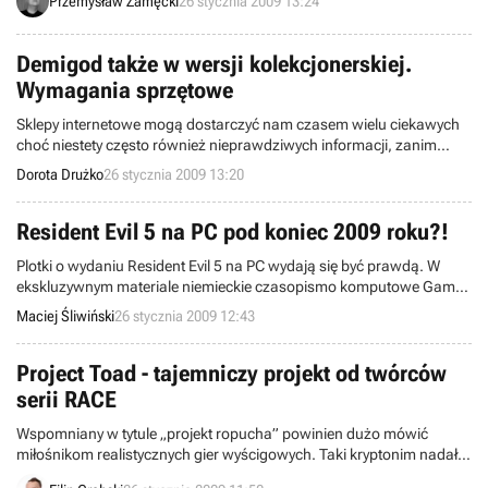
Przemysław Zamęcki
26 stycznia 2009 13:24
pochodzą z okresu pomiędzy 19 a 25 stycznia 2009 roku i zostały
zebrane w 133 salonach sieci.
Demigod także w wersji kolekcjonerskiej.
Wymagania sprzętowe
Sklepy internetowe mogą dostarczyć nam czasem wielu ciekawych
choć niestety często również nieprawdziwych informacji, zanim
jeszcze te zostaną oficjalnie ujawnione. Tym razem padło na
Dorota Drużko
26 stycznia 2009 13:20
nietypową hybrydę RTSa i RPGa - Demigod. Jak możemy zobaczyć
na oficjalnych witrynach amerykańskiego Amazonu i GameStopu,
oferta sprzedawców wzbogaciła się o kolekcjonerską edycję tej
Resident Evil 5 na PC pod koniec 2009 roku?!
produkcji.
Plotki o wydaniu Resident Evil 5 na PC wydają się być prawdą. W
ekskluzywnym materiale niemieckie czasopismo komputowe Games
Aktuell podaje, że gra zapowiedziana na konsole Xbox 360 i
Maciej Śliwiński
26 stycznia 2009 12:43
PlayStation 3, ukaże się również w wersji na pecety w czwartym
kwartale 2009 roku.
Project Toad - tajemniczy projekt od twórców
serii RACE
Wspomniany w tytule „projekt ropucha” powinien dużo mówić
miłośnikom realistycznych gier wyścigowych. Taki kryptonim nadało
studio SimBin kolejnemu swojemu dziełu, na które czekają wszyscy