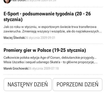
tym dane przedstawione przez grupę badawczą Media Control GfK
International. Wynika z nich, że pod naporem produkcji na konsole
padł w ostatnim czasie bastion filmów DVD i Blu-ray.
E-Sport - podsumowanie tygodnia (20 - 26
stycznia)
Jak co roku w styczniu, w esportowym świecie trwa transferowa
zawierucha. Zmieniają wszyscy i wszędzie, ale do najciekawszych
transferów dochodzi jak zwykle na scenie Counter Strike 1.6. W
Maciej Śliwiński
26 stycznia 2009 09:01
ubiegłym tygodniu pierwszy raz od 2 lat swój skład zmieniła drużyna
fnatic, zaliczana do ścisłej czołówki światowej.
Premiery gier w Polsce (19-25 stycznia)
Całkowicie polska edycja Age of Conan, debiutanckie przygody…
Misia Uszatka i sequel udanego Skate’a - to główne propozycje,
jakimi uraczyli nas w ubiegłym tygodniu rodzimi dystrybutorzy gier.
Marek Grochowski
26 stycznia 2009 07:18
Łącznie na naszym rynku ukazało się pięć nowości, a plany
wydawnicze firm z krajowego podwórka wzbogaciły się o cztery
nadchodzące tytuły.
NASTĘPNY DZIEŃ
POPRZEDNI DZIEŃ