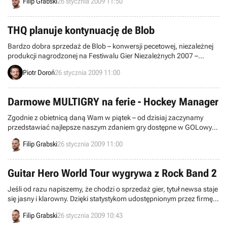
Filip Grabski
26 stycznia 2009 11:50
pecetowi wyścigowcy.
THQ planuje kontynuację de Blob
Bardzo dobra sprzedaż de Blob – konwersji pecetowej, niezależnej
produkcji nagrodzonej na Festiwalu Gier Niezależnych 2007 –
niezwykle ucieszyła THQ, wydawcę dzieła studia Blue Tongue.
Piotr Doroń
26 stycznia 2009 11:00
Okazuje się, że grudniowe wyniki w samych tylko Stanach
Zjednoczonych były na tyle dobre, że firma poważnie rozważa
możliwość wydania kontynuacji przygód kuli farby.
Darmowe MULTIGRY na ferie - Hockey Manager
Zgodnie z obietnicą daną Wam w piątek – od dzisiaj zaczynamy
przedstawiać najlepsze naszym zdaniem gry dostępne w GOLowym
dziale MultiGRY. Na pierwszy ogień idzie Hockey Manager.
Filip Grabski
26 stycznia 2009 11:00
Guitar Hero World Tour wygrywa z Rock Band 2
Jeśli od razu napiszemy, że chodzi o sprzedaż gier, tytuł newsa staje
się jasny i klarowny. Dzięki statystykom udostępnionym przez firmę
NDP dowiedzieliśmy się, kto w USA jest górą w pojedynku Guitar
Filip Grabski
26 stycznia 2009 10:43
Hero kontra Rock Band.