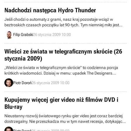
Nadchodzi następca Hydro Thunder
Jeśli chodzi o automaty z grami, nasz kraj pozostaje wciąż w
beztroskich czasach początku lat 90-tych. Tym niemniej miło jest
poczytać o nowych produktach tego typu, nawet jeśli obejrzeć je
Filip Grabski
26 stycznia 2009 10:00
można tylko w Internecie.
Wieści ze świata w telegraficznym skrócie (26
stycznia 2009)
„Wieści ze świata w telegraficznym skrócie” to codzienna porcja
krótkich wiadomości. Dzisiaj w menu: upadek The Designers
Republic, City Interactive rozpoczyna współprace z Nintendo, twórca
Piotr Doroń
26 stycznia 2009 10:00
Braid o przyszłości, konkurs Gears of War 2 i inne. Zapraszamy do
lektury.
Kupujemy więcej gier video niż filmów DVD i
Blu-ray
Nieustanny rozwój światowego rynku gier video jest coraz bardziej
dostrzegalny. Nie przeszkadza mu w tym nawet recesja, dotykająca
wszystkie gałęzie światowego przemysłu. Tym razem świadczą o
Piotr Doroń
26 stycznia 2009 09:59