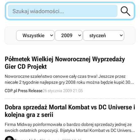

Szukaj
wiadomości...
Półmetek Wielkiej Noworocznej Wyprzedaży
Gier CD Projekt
Noworoczne szaleństwo cenowe cały czas trwa! Jeszcze przez
niecałe 2 tygodnie najlepsze gry 2008 roku można będzie kupić 30%
oraz 50% taniej.
CDP.pl Press Release
26 stycznia 2009 21:05
Dobra sprzedaż Mortal Kombat vs DC Universe i
kolejna gra z serii
Firma Midway poinformowała o bardzo dobrej sprzedaży jednej ze
swoich ostatnich propozycji. Bijatyka Mortal Kombat vs DC Universe
znalazła więc 1,8 miliona nabywców na całym świecie i być może już