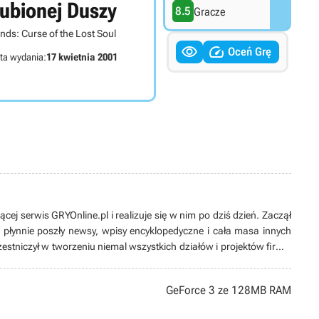
ubionej Duszy
8.5
Gracze
lands: Curse of the Lost Soul


Oceń Grę
ta wydania:
17 kwietnia 2001
cej serwis GRYOnline.pl i realizuje się w nim po dziś dzień. Zaczął
m płynnie poszły newsy, wpisy encyklopedyczne i cała masa innych
zestniczył w tworzeniu niemal wszystkich działów i projektów firmy;
efa encyklopedii gier i szefa newsroomu, a ostatecznie trafił do
ecnie jest dużo bardziej zaangażowany w aktywności zarządcze
GeForce 3 ze 128MB RAM
 technika elektrotechnika i inżyniera budownictwa wodnego.