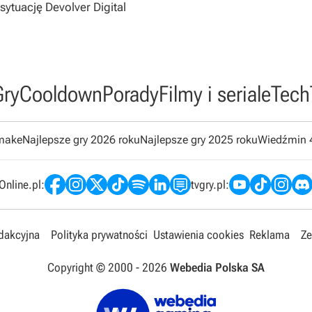
sytuację Devolver Digital
Gry
Cooldown
Porady
Filmy i seriale
Tech
emake
Najlepsze gry 2026 roku
Najlepsze gry 2025 roku
Wiedźmin 
nline.pl:
tvgry.pl:
edakcyjna
Polityka prywatności
Ustawienia cookies
Reklama
Ze
Copyright © 2000 -
2026
Webedia Polska SA