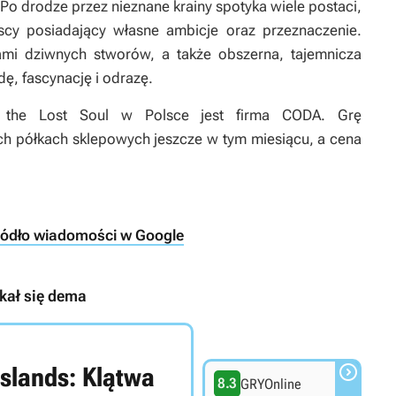
Po drodze przez nieznane krainy spotyka wiele postaci,
scy posiadający własne ambicje oraz przeznaczenie.
mi dziwnych stworów, a także obszerna, tajemnicza
dę, fascynację i odrazę.
of the Lost Soul w Polsce jest firma CODA. Grę
 półkach sklepowych jeszcze w tym miesiącu, a cena
ródło wiadomości w Google
ekał się dema

 Islands: Klątwa
8.3
GRYOnline