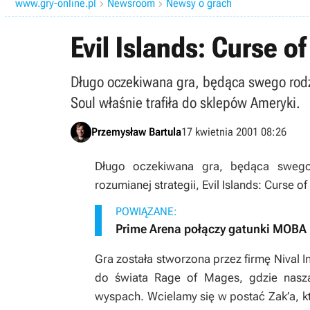
www.gry-online.pl
Newsroom
Newsy o grach


Evil Islands: Curse o
Długo oczekiwana gra, będąca swego rodzaj
Soul właśnie trafiła do sklepów Ameryki.
Przemysław Bartula
17 kwietnia 2001 08:26
Długo oczekiwana gra, będąca swego
rozumianej strategii, Evil Islands: Curse o
POWIĄZANE:
Prime Arena połączy gatunki MOBA i
Gra została stworzona przez firmę Nival I
do świata Rage of Mages, gdzie nasz
wyspach. Wcielamy się w postać Zak’a, k