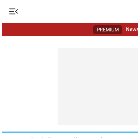

New
PREMIUM