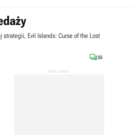
zedaży
rategii, Evil Islands: Curse of the Lost

55