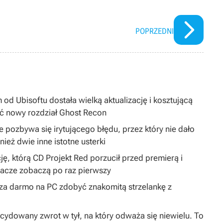
POPRZEDNI
 od Ubisoftu dostała wielką aktualizację i kosztującą
ć nowy rozdział Ghost Recon
 pozbywa się irytującego błędu, przez który nie dało
ież dwie inne istotne usterki
ję, którą CD Projekt Red porzucił przed premierą i
gracze zobaczą po raz pierwszy
y za darmo na PC zdobyć znakomitą strzelankę z
dowany zwrot w tył, na który odważa się niewielu. To