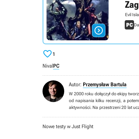
Zag
Evil Is
Da


1
Nival
PC
Autor:
Przemysław Bartula
W 2000 roku dołączył do ekipy tworzą
od napisania kilku recenzji, a pote
aktywności. Na przestrzeni 20 lat uc
przez lata piastował stanowisko sz
zarządu firmy GRY-OnLine S.A. Ob
Nowe testy w Just Flight
aniżeli redaktorskie. Posiada dyplom