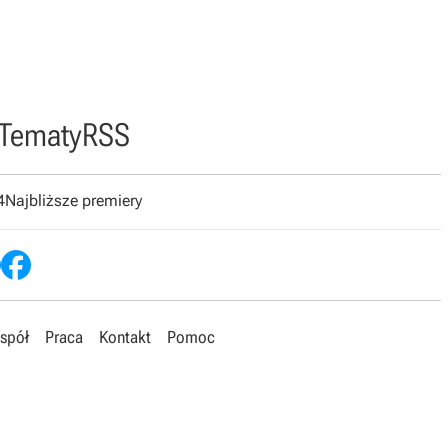
Tematy
RSS
4
Najbliższe premiery
spół
Praca
Kontakt
Pomoc