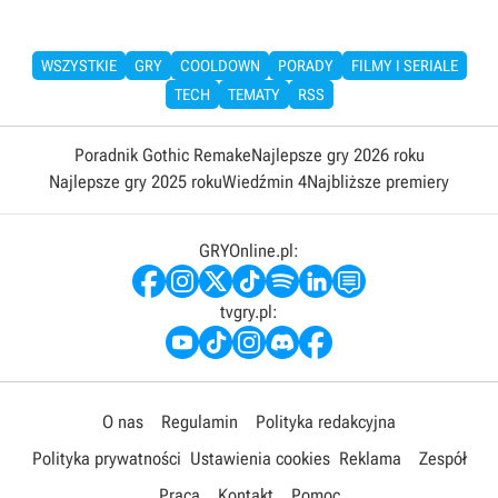
WSZYSTKIE
GRY
COOLDOWN
PORADY
FILMY I SERIALE
TECH
TEMATY
RSS
Poradnik Gothic Remake
Najlepsze gry 2026 roku
Najlepsze gry 2025 roku
Wiedźmin 4
Najbliższe premiery
GRYOnline.pl:
tvgry.pl:
O nas
Regulamin
Polityka redakcyjna
Polityka prywatności
Ustawienia cookies
Reklama
Zespół
Praca
Kontakt
Pomoc