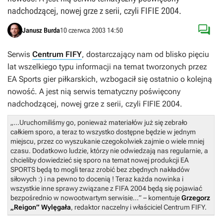
nadchodzącej, nowej grze z serii, czyli FIFIE 2004.

Janusz Burda
10 czerwca 2003 14:50
Serwis
Centrum FIFY
, dostarczający nam od blisko pięciu
lat wszelkiego typu informacji na temat tworzonych przez
EA Sports gier piłkarskich, wzbogacił się ostatnio o kolejną
nowość. A jest nią serwis tematyczny poświęcony
nadchodzącej, nowej grze z serii, czyli FIFIE 2004.
„...
Uruchomiliśmy go, ponieważ materiałów już się zebrało
całkiem sporo, a teraz to wszystko dostępne będzie w jednym
miejscu, przez co wyszukanie czegokolwiek zajmie o wiele mniej
czasu. Dodatkowo ludzie, którzy nie odwiedzają nas regularnie, a
chcieliby dowiedzieć się sporo na temat nowej produkcji EA
SPORTS będą to mogli teraz zrobić bez zbędnych nakładów
siłowych :) i na pewno to docenią ! Teraz każda nowinka i
wszystkie inne sprawy związane z FIFA 2004 będą się pojawiać
bezpośrednio w nowootwartym serwisie...
” – komentuje
Grzegorz
„Reigon” Wylęgała
, redaktor naczelny i właściciel Centrum FIFY.