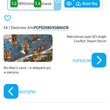



7.2
7.4
Oceń Grę
GRYOnline
Gracze

EA / Electronic Arts
PC
PS2
XBOX
GBA
GCN
Rekordowe zyski SCI dzięki
Conflict: Desert Storm
POPRZEDNI
No Man's Land – w sklepach już
w sierpniu
NASTĘPNY