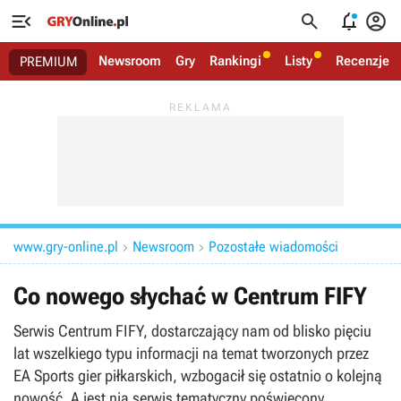




Newsroom
Gry
Rankingi
Listy
Recenzje
PREMIUM
www.gry-online.pl
Newsroom
Pozostałe wiadomości


Co nowego słychać w Centrum FIFY
Serwis Centrum FIFY, dostarczający nam od blisko pięciu
lat wszelkiego typu informacji na temat tworzonych przez
EA Sports gier piłkarskich, wzbogacił się ostatnio o kolejną
nowość. A jest nią serwis tematyczny poświęcony