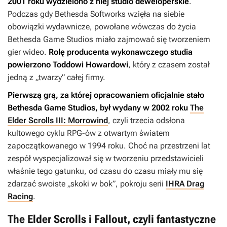
2001 roku wydzielono z niej studio deweloperskie
.
Podczas gdy Bethesda Softworks wzięła na siebie
obowiązki wydawnicze, powołane wówczas do życia
Bethesda Game Studios miało zajmować się tworzeniem
gier wideo.
Rolę producenta wykonawczego studia
powierzono Toddowi Howardowi
, który z czasem został
jedną z „twarzy” całej firmy.
Pierwszą grą, za której opracowaniem oficjalnie stało
Bethesda Game Studios, był wydany w 2002 roku
The
Elder Scrolls III: Morrowind
, czyli trzecia odsłona
kultowego cyklu RPG-ów z otwartym światem
zapoczątkowanego w 1994 roku. Choć na przestrzeni lat
zespół wyspecjalizował się w tworzeniu przedstawicieli
właśnie tego gatunku, od czasu do czasu miały mu się
zdarzać swoiste „skoki w bok”, pokroju serii
IHRA Drag
Racing
.
The Elder Scrolls i Fallout, czyli fantastyczne