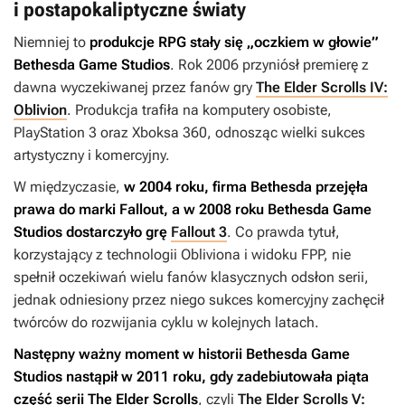
i postapokaliptyczne światy
Niemniej to
produkcje RPG stały się „oczkiem w głowie”
Bethesda Game Studios
. Rok 2006 przyniósł premierę z
dawna wyczekiwanej przez fanów gry
The Elder Scrolls IV:
Oblivion
. Produkcja trafiła na komputery osobiste,
PlayStation 3 oraz Xboksa 360, odnosząc wielki sukces
artystyczny i komercyjny.
W międzyczasie,
w 2004 roku, firma Bethesda przejęła
prawa do marki
Fallout
, a
w 2008 roku Bethesda Game
Studios dostarczyło grę
Fallout 3
. Co prawda tytuł,
korzystający z technologii
Obliviona
i widoku FPP, nie
spełnił oczekiwań wielu fanów klasycznych odsłon serii,
jednak odniesiony przez niego sukces komercyjny zachęcił
twórców do rozwijania cyklu w kolejnych latach.
Następny ważny moment w historii Bethesda Game
Studios nastąpił w 2011 roku, gdy zadebiutowała piąta
część serii
The Elder Scrolls
, czyli
The Elder Scrolls V: