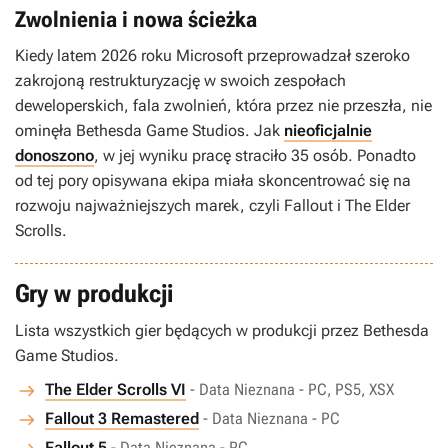
Zwolnienia i nowa ścieżka
Kiedy latem 2026 roku Microsoft przeprowadzał szeroko
zakrojoną restrukturyzację w swoich zespołach
deweloperskich, fala zwolnień, która przez nie przeszła, nie
ominęła Bethesda Game Studios. Jak
nieoficjalnie
donoszono
, w jej wyniku pracę straciło 35 osób. Ponadto
od tej pory opisywana ekipa miała skoncentrować się na
rozwoju najważniejszych marek, czyli
Fallout
i
The Elder
Scrolls
.
Gry w produkcji
Lista wszystkich gier będących w produkcji przez Bethesda
Game Studios.
The Elder Scrolls VI
- Data Nieznana - PC, PS5, XSX
Fallout 3 Remastered
- Data Nieznana - PC
Fallout 5
- Data Nieznana - PC