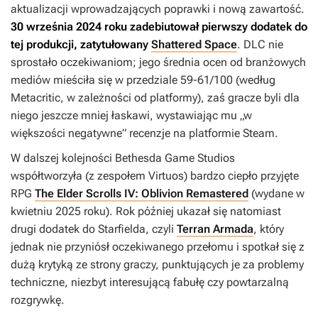
aktualizacji wprowadzających poprawki i nową zawartość.
30 września 2024 roku zadebiutował pierwszy dodatek do
tej produkcji, zatytułowany
Shattered Space
. DLC nie
sprostało oczekiwaniom; jego średnia ocen od branżowych
mediów mieściła się w przedziale 59-61/100 (według
Metacritic, w zależności od platformy), zaś gracze byli dla
niego jeszcze mniej łaskawi, wystawiając mu „w
większości negatywne” recenzje na platformie Steam.
W dalszej kolejności Bethesda Game Studios
współtworzyła (z zespołem Virtuos) bardzo ciepło przyjęte
RPG
The Elder Scrolls IV: Oblivion Remastered
(wydane w
kwietniu 2025 roku). Rok później ukazał się natomiast
drugi dodatek do
Starfielda
, czyli
Terran Armada
, który
jednak nie przyniósł oczekiwanego przełomu i spotkał się z
dużą krytyką ze strony graczy, punktujących je za problemy
techniczne, niezbyt interesującą fabułę czy powtarzalną
rozgrywkę.