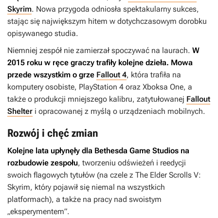
Skyrim
. Nowa przygoda odniosła spektakularny sukces,
stając się największym hitem w dotychczasowym dorobku
opisywanego studia.
Niemniej zespół nie zamierzał spoczywać na laurach.
W
2015 roku w ręce graczy trafiły kolejne dzieła. Mowa
przede wszystkim o grze
Fallout 4
, która trafiła na
komputery osobiste, PlayStation 4 oraz Xboksa One, a
także o produkcji mniejszego kalibru, zatytułowanej
Fallout
Shelter
i opracowanej z myślą o urządzeniach mobilnych.
Rozwój i chęć zmian
Kolejne lata upłynęły dla Bethesda Game Studios na
rozbudowie zespołu
, tworzeniu odświeżeń i reedycji
swoich flagowych tytułów (na czele z
The Elder Scrolls V:
Skyrim
, który pojawił się niemal na wszystkich
platformach), a także na pracy nad swoistym
„eksperymentem”.