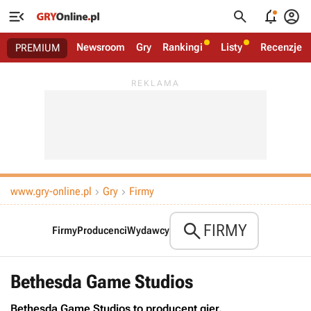




Newsroom
Gry
Rankingi
Listy
Recenzje
PREMIUM
www.gry-online.pl
Gry
Firmy



FIRMY
Firmy
Producenci
Wydawcy
Bethesda Game Studios
Bethesda Game Studios to producent gier.