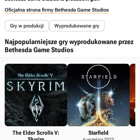
Oficjalna strona firmy Bethesda Game Studios
Gry w produkcji
Wyprodukowane gry
Najpopularniejsze gry wyprodukowane przez
Bethesda Game Studios
The Elder Scrolls V:
Starfield
T
Skyrim
O
6 września 2023