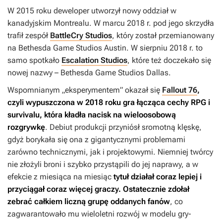
W 2015 roku deweloper utworzył nowy oddział w
kanadyjskim Montrealu. W marcu 2018 r. pod jego skrzydła
trafił zespół
BattleCry Studios
, który został przemianowany
na Bethesda Game Studios Austin. W sierpniu 2018 r. to
samo spotkało
Escalation Studios
, które też doczekało się
nowej nazwy – Bethesda Game Studios Dallas.
Wspomnianym „eksperymentem” okazał się
Fallout 76
,
czyli wypuszczona w 2018 roku gra łącząca cechy RPG i
survivalu, która kładła nacisk na wieloosobową
rozgrywkę
. Debiut produkcji przyniósł sromotną klęskę,
gdyż borykała się ona z gigantycznymi problemami
zarówno technicznymi, jak i projektowymi. Niemniej twórcy
nie złożyli broni i szybko przystąpili do jej naprawy, a w
efekcie z miesiąca na miesiąc
tytuł działał coraz lepiej i
przyciągał coraz więcej graczy.
Ostatecznie zdołał
zebrać całkiem liczną grupę oddanych fanów
, co
zagwarantowało mu wieloletni rozwój w modelu gry-