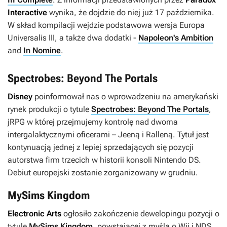
Interactive
wynika, że dojdzie do niej już 17 października.
W skład kompilacji wejdzie podstawowa wersja
Europa
Universalis III
, a także dwa dodatki -
Napoleon's Ambition
and
In Nomine
.
Spectrobes: Beyond The Portals
Disney
poinformował nas o wprowadzeniu na amerykański
rynek produkcji o tytule
Spectrobes: Beyond The Portals
,
jRPG w której przejmujemy kontrolę nad dwoma
intergalaktycznymi oficerami – Jeeną i Ralleną. Tytuł jest
kontynuacją jednej z lepiej sprzedających się pozycji
autorstwa firm trzecich w historii konsoli Nintendo DS.
Debiut europejski zostanie zorganizowany w grudniu.
MySims Kingdom
Electronic Arts
ogłosiło zakończenie dewelopingu pozycji o
tytule
MySims Kingdom
, powstającej z myślą o Wii i NDS.