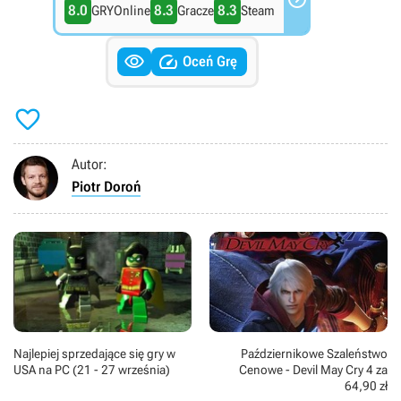
8.0
8.3
8.3
GRYOnline
Gracze
Steam


Oceń Grę

Autor:
Piotr Doroń
Najlepiej sprzedające się gry w
Październikowe Szaleństwo
USA na PC (21 - 27 września)
Cenowe - Devil May Cry 4 za
64,90 zł