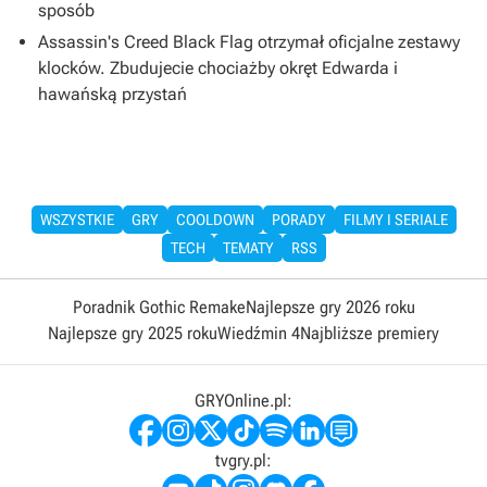
sposób
Assassin's Creed Black Flag otrzymał oficjalne zestawy
klocków. Zbudujecie chociażby okręt Edwarda i
hawańską przystań
WSZYSTKIE
GRY
COOLDOWN
PORADY
FILMY I SERIALE
TECH
TEMATY
RSS
Poradnik Gothic Remake
Najlepsze gry 2026 roku
Najlepsze gry 2025 roku
Wiedźmin 4
Najbliższe premiery
GRYOnline.pl:
tvgry.pl: