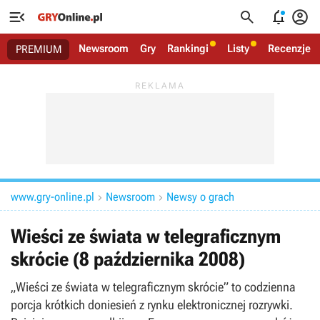




Newsroom
Gry
Rankingi
Listy
Recenzje
PREMIUM
www.gry-online.pl
Newsroom
Newsy o grach


Wieści ze świata w telegraficznym
skrócie (8 października 2008)
„Wieści ze świata w telegraficznym skrócie” to codzienna
porcja krótkich doniesień z rynku elektronicznej rozrywki.