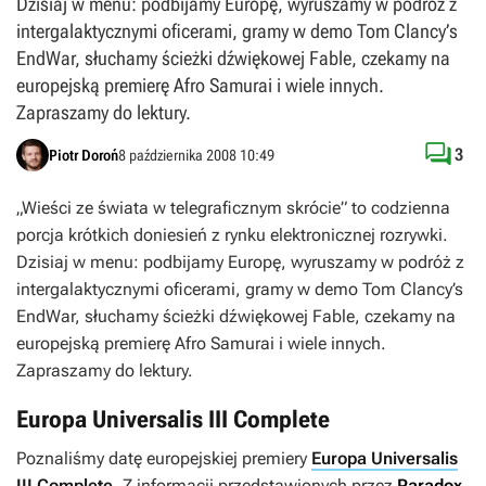
Dzisiaj w menu: podbijamy Europę, wyruszamy w podróż z
intergalaktycznymi oficerami, gramy w demo Tom Clancy’s
EndWar, słuchamy ścieżki dźwiękowej Fable, czekamy na
europejską premierę Afro Samurai i wiele innych.
Zapraszamy do lektury.

3
Piotr Doroń
8 października 2008 10:49
„Wieści ze świata w telegraficznym skrócie” to codzienna
porcja krótkich doniesień z rynku elektronicznej rozrywki.
Dzisiaj w menu: podbijamy Europę, wyruszamy w podróż z
intergalaktycznymi oficerami, gramy w demo Tom Clancy’s
EndWar, słuchamy ścieżki dźwiękowej Fable, czekamy na
europejską premierę Afro Samurai i wiele innych.
Zapraszamy do lektury.
Europa Universalis III Complete
Poznaliśmy datę europejskiej premiery
Europa Universalis
III Complete
. Z informacji przedstawionych przez
Paradox