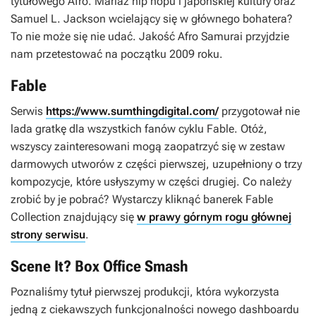
tytułowego Afro. Mariaż hip hopu i japońskiej kultury oraz
Samuel L. Jackson wcielający się w głównego bohatera?
To nie może się nie udać. Jakość
Afro Samurai
przyjdzie
nam przetestować na początku 2009 roku.
Fable
Serwis
https://www.sumthingdigital.com/
przygotował nie
lada gratkę dla wszystkich fanów cyklu
Fable
. Otóż,
wszyscy zainteresowani mogą zaopatrzyć się w zestaw
darmowych utworów z części pierwszej, uzupełniony o trzy
kompozycje, które usłyszymy w części drugiej. Co należy
zrobić by je pobrać? Wystarczy kliknąć banerek
Fable
Collection
znajdujący się
w prawy górnym rogu głównej
strony serwisu
.
Scene It? Box Office Smash
Poznaliśmy tytuł pierwszej produkcji, która wykorzysta
jedną z ciekawszych funkcjonalności nowego dashboardu