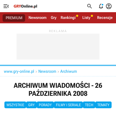




Newsroom
Gry
Rankingi
Listy
Recenzje
PREMIUM
www.gry-online.pl
Newsroom
Archiwum


ARCHIWUM WIADOMOŚCI - 26
PAŹDZIERNIKA 2008
WSZYSTKIE
GRY
PORADY
FILMY I SERIALE
TECH
TEMATY