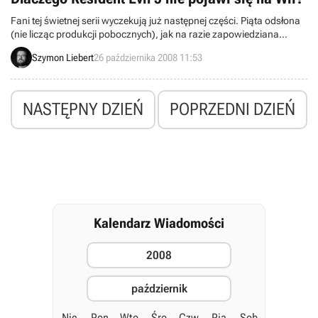
Fani tej świetnej serii wyczekują już następnej części. Piąta odsłona
(nie licząc produkcji pobocznych), jak na razie zapowiedziana
została na Xbox 360 oraz PlayStation 3 (istnieje też nikła szansa
Szymon Liebert
26 października 2008 11:53
edycji na pecety). Wielu graczy rozczarował brak planów co do
wersji na platformę Nintendo. Według wypowiedzi jednego z
twórców gry, konsola Wii nie uciągnęłaby nawet ekranu startowego.
NASTĘPNY DZIEŃ
POPRZEDNI DZIEŃ
Kalendarz Wiadomości
2008
październik
Nie
Pon
Wto
Śro
Czw
Pią
Sob