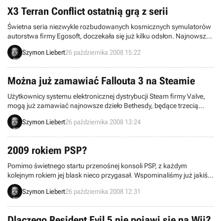
nam alternatywnej historii największego konfliktu XX wieku.
X3 Terran Conflict ostatnią grą z serii
Świetna seria niezwykle rozbudowanych kosmicznych symulatorów
autorstwa firmy Egosoft, doczekała się już kilku odsłon. Najnowszą
jest oczywiście X3 Terran Conflict, która premierę miał całkiem
Szymon Liebert
26 października 2008 15:22
niedawno. Jak mówi sam twórca gry, Bernd Lehahn, jest to już
niestety najprawdopodobniej ostatnia część tego cyklu, chociaż nie
oznacza to, że pożegnamy się z wszechświatem w nim
Można już zamawiać Fallouta 3 na Steamie
wykreowanym.
Użytkownicy systemu elektronicznej dystrybucji Steam firmy Valve,
mogą już zamawiać najnowsze dzieło Bethesdy, będące trzecią
odsłoną niezwykle wpływowej serii Fallout. Produkt będzie dostępny
Szymon Liebert
26 października 2008 13:24
do ściągnięcia 28 października w Ameryce oraz 31 października w
Europie (w tym także i u nas). Fallout 3 nadchodzi!
2009 rokiem PSP?
Pomimo świetnego startu przenośnej konsoli PSP, z każdym
kolejnym rokiem jej blask nieco przygasał. Wspominaliśmy już jakiś
czas temu o zniżkowej tendencji w kwestii gier produkowanych
Szymon Liebert
26 października 2008 12:31
przez niezależnych producentów na tę platformę. Sytuacja według
niektórych była alarmująca, tymczasem Sony sugeruje, że przyszły
rok będzie rokiem PSP. Czego możemy się spodziewać?
Dlaczego Resident Evil 5 nie pojawi się na Wii?