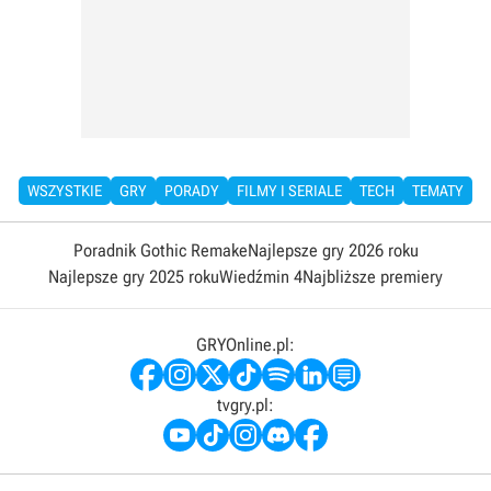
WSZYSTKIE
GRY
PORADY
FILMY I SERIALE
TECH
TEMATY
Poradnik Gothic Remake
Najlepsze gry 2026 roku
Najlepsze gry 2025 roku
Wiedźmin 4
Najbliższe premiery
GRYOnline.pl:
tvgry.pl: