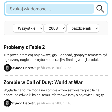

Szukaj
wiadomości...
Problemy z Fable 2
Tuż przed premierą najnowszej gry Lionhead, gorącym tematem był
ogłoszony nagle brak trybu kooperacji w finalnej wersji produktu.
Wobec krytycznych głosów studio szybko się zreflektowało i obiecało
Szymon Liebert
26 października 2008 17:55
uaktualnienie dodające tę opcję już w dniu premiery. Wygląda jednak
na to, że wraz z łatką gracze otrzymali mnóstwo problemów.
Zombie w Call of Duty: World at War
Wygląda na to, że moda na zombie w tym sezonie zagościła na
dobre. Zaledwie kilka dni temu informowaliśmy o pojawieniu się tych
osobników w dwóch innych produkcjach, tymczasem wszystko
Szymon Liebert
26 października 2008 17:16
wskazuje na ich planowaną obecność także w najnowszej odsłonie
Call of Duty. Na szczęście pomysł nie oznacza zaprezentowania