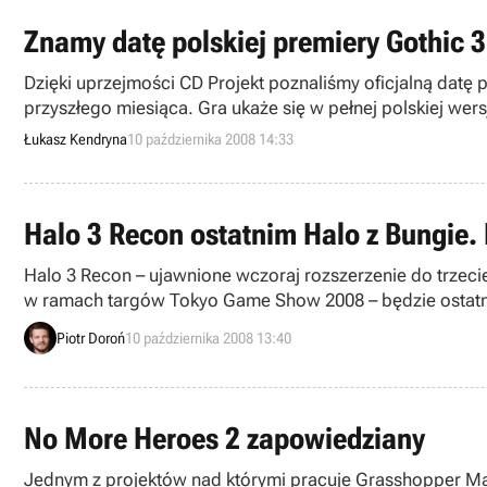
Znamy datę polskiej premiery Gothic 
Dzięki uprzejmości CD Projekt poznaliśmy oficjalną datę
przyszłego miesiąca. Gra ukaże się w pełnej polskiej wers
Łukasz Kendryna
10 października 2008 14:33
Halo 3 Recon ostatnim Halo z Bungie.
Halo 3 Recon – ujawnione wczoraj rozszerzenie do trzeci
w ramach targów Tokyo Game Show 2008 – będzie ostatnią produkcją tej marki zaprojektowaną i wyprodukowaną przez studio Bungie. Taką informację podali dzisiaj
przedstawiciele firmy w rozmowie z redakcją serwisu Gam
Piotr Doroń
10 października 2008 13:40
No More Heroes 2 zapowiedziany
Jednym z projektów nad którymi pracuje Grasshopper Manu