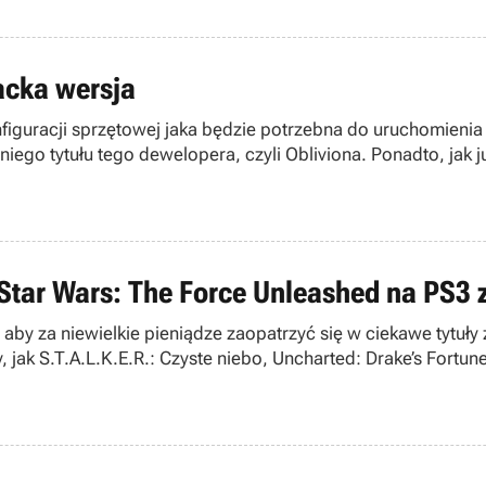
acka wersja
figuracji sprzętowej jaka będzie potrzebna do uruchomienia g
 tytułu tego dewelopera, czyli Obliviona. Ponadto, jak już 
tar Wars: The Force Unleashed na PS3 z
aby za niewielkie pieniądze zaopatrzyć się w ciekawe tytuł
ak S.T.A.L.K.E.R.: Czyste niebo, Uncharted: Drake’s Fortune