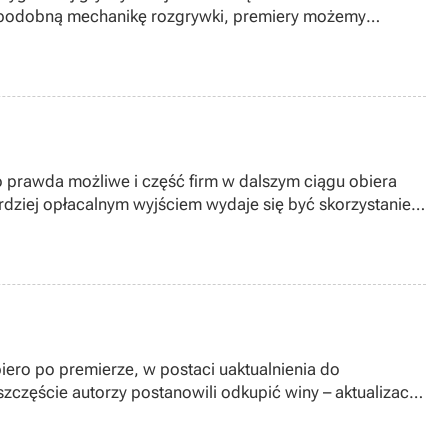
z podobną mechanikę rozgrywki, premiery możemy
t co prawda możliwe i część firm w dalszym ciągu obiera
ardziej opłacalnym wyjściem wydaje się być skorzystanie z
cym nazwę The Last Remnant (Xbox 360, PlayStation 3 oraz
iero po premierze, w postaci uaktualnienia do
zczęście autorzy postanowili odkupić winy – aktualizacja