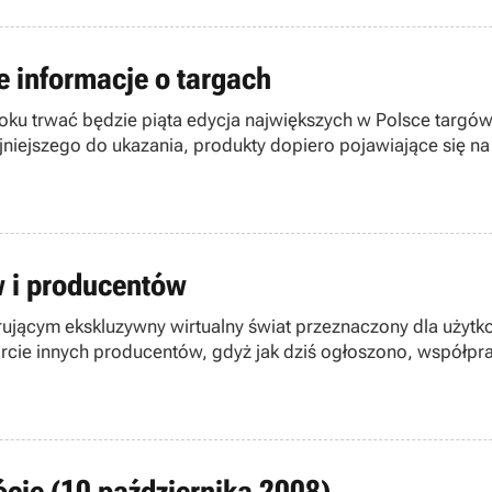
 informacje o targach
oku trwać będzie piąta edycja największych w Polsce targów 
iejszego do ukazania, produkty dopiero pojawiające się na r
 zaoferują wraz z wystawcami różnorodne i ciekawe formy s
 i producentów
ującym ekskluzywny wirtualny świat przeznaczony dla użytko
parcie innych producentów, gdyż jak dziś ogłoszono, współpr
ócie (10 października 2008)