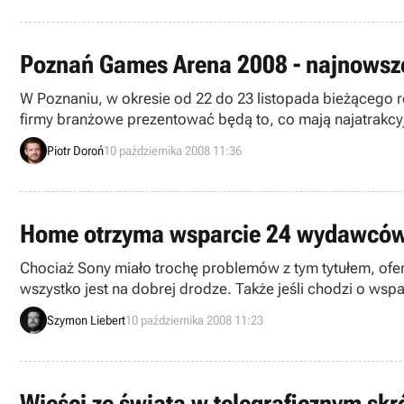
Poznań Games Arena 2008 - najnowsze
W Poznaniu, w okresie od 22 do 23 listopada bieżącego r
firmy branżowe prezentować będą to, co mają najatrakcyjn
Organizatorzy, firma Międzynarodowe Targi Poznańskie,
Piotr Doroń
10 października 2008 11:36
Home otrzyma wsparcie 24 wydawców
Chociaż Sony miało trochę problemów z tym tytułem, ofer
wszystko jest na dobrej drodze. Także jeśli chodzi o ws
branży firm.
Szymon Liebert
10 października 2008 11:23
Wieści ze świata w telegraficznym skr