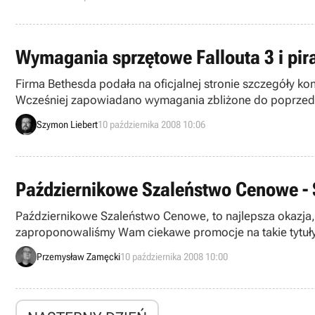
Wymagania sprzętowe Fallouta 3 i pir
Firma Bethesda podała na oficjalnej stronie szczegóły kon
Wcześniej zapowiadano wymagania zbliżone do poprzedniego
postanowili uprzedzić premierę.
Szymon Liebert
10 października 2008 10:06
Październikowe Szaleństwo Cenowe - S
Październikowe Szaleństwo Cenowe, to najlepsza okazja, 
zaproponowaliśmy Wam ciekawe promocje na takie tytuły, j
Pora więc, na odkrycie kolejnej karty.
Przemysław Zamęcki
10 października 2008 10:00