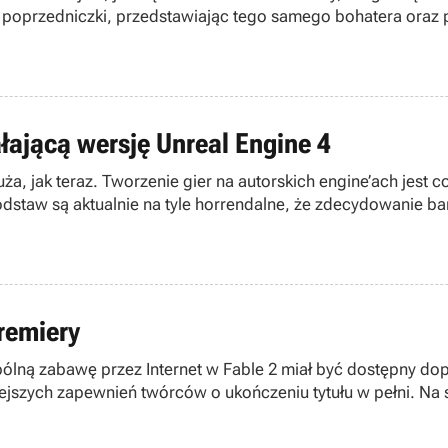
i poprzedniczki, przedstawiając tego samego bohatera ora
łającą wersję Unreal Engine 4
 duża, jak teraz. Tworzenie gier na autorskich engine’ach jes
podstaw są aktualnie na tyle horrendalne, że zdecydowanie b
. ludzie ze Square Enix, pracujący przy projekcie jRPG noszą
premiery
ólną zabawę przez Internet w Fable 2 miał być dostępny dop
ejszych zapewnień twórców o ukończeniu tytułu w pełni. Na s
iery.