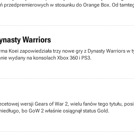
ń przedpremierowych w stosunku do Orange Box. Od tamtego 
Dynasty Warriors
a Koei zapowiedziała trzy nowe gry z Dynasty Warriors w ty
anie wydany na konsolach Xbox 360 i PS3.
ecetowej wersji Gears of War 2, wielu fanów tego tytułu, po
 niedługo, bo GoW 2 właśnie osiągnął status Gold.