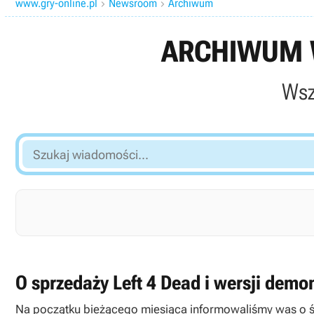
www.gry-online.pl
Newsroom
Archiwum


ARCHIWUM W
Wsz
Szukaj
wiadomości...
O sprzedaży Left 4 Dead i wersji demo
Na początku bieżącego miesiąca informowaliśmy was o św