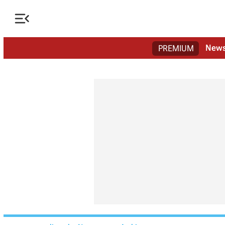

New
PREMIUM