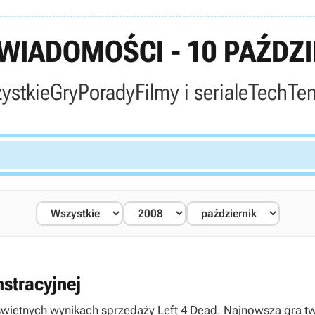
IADOMOŚCI - 10 PAŹDZI
ystkie
Gry
Porady
Filmy i seriale
Tech
Te
nstracyjnej
ietnych wynikach sprzedaży Left 4 Dead. Najnowsza gra twó