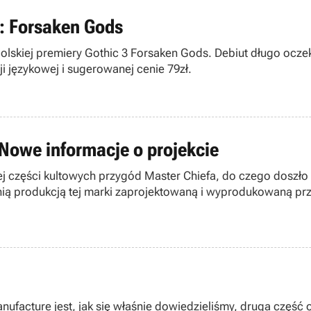
3: Forsaken Gods
 polskiej premiery Gothic 3 Forsaken Gods. Debiut długo oc
ji językowej i sugerowanej cenie 79zł.
 Nowe informacje o projekcie
ej części kultowych przygód Master Chiefa, do czego doszło
eIndustry.biz.
facture jest, jak się właśnie dowiedzieliśmy, druga część 