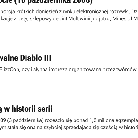
porcja krótkich doniesień z rynku elektronicznej rozrywki. D
acje z bety, sklepowy debiut Multiwinii już jutro, Mines of 
sic także na PS3. Zapraszamy do lektury.
alne Diablo III
 BlizzCon, czyli słynna impreza organizowana przez twórców W
w historii serii
09 (3 października) rozeszło się ponad 1,2 miliona egzempla
 stała się ona najszybciej sprzedająca się częścią w historii