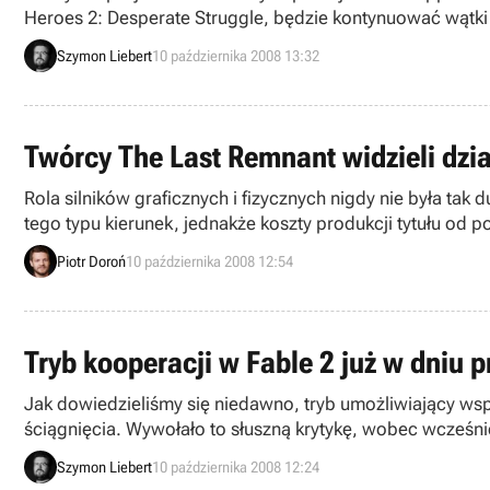
Heroes 2: Desperate Struggle, będzie kontynuować wątk
spodziewać się dopiero w 2010 roku.
Szymon Liebert
10 października 2008 13:32
Twórcy The Last Remnant widzieli dzia
Rola silników graficznych i fizycznych nigdy nie była tak
tego typu kierunek, jednakże koszty produkcji tytułu od 
już istniejącej bazy. W ostatnim czasie przyznali to m.in
Piotr Doroń
10 października 2008 12:54
PC).
Tryb kooperacji w Fable 2 już w dniu 
Jak dowiedzieliśmy się niedawno, tryb umożliwiający wsp
ściągnięcia. Wywołało to słuszną krytykę, wobec wcześni
wprowadzająca tę opcję będzie dostępna już w dniu prem
Szymon Liebert
10 października 2008 12:24