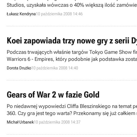
Studios, uzyskała wówczas o 40% większą ilość zamówie
radykalnej zmianie.
Łukasz Kendryna
10 października 2008 14:46
Koei zapowiada trzy nowe gry z serii 
Podczas trwających właśnie targów Tokyo Game Show firm
Warriors 6 - Empires, który podobnie jak podstawka zost
Dorota Drużko
10 października 2008 14:40
Gears of War 2 w fazie Gold
Po niedawnej wypowiedzi Cliffa Bleszinskiego na temat p
360. Czy gra jest tego warta? Przekonamy się już całkiem
Michał Urbanek
10 października 2008 14:37