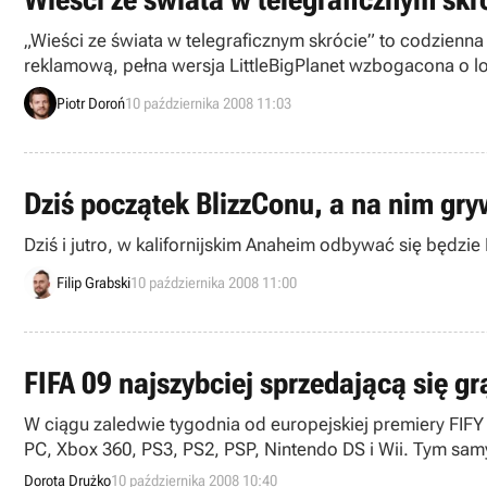
„Wieści ze świata w telegraficznym skrócie” to codzienna 
reklamową, pełna wersja LittleBigPlanet wzbogacona o lok
funkcjonowania systemu PSP Plus!, Prince of Persia: Clas
Piotr Doroń
10 października 2008 11:03
Dziś początek BlizzConu, a na nim gryw
Dziś i jutro, w kalifornijskim Anaheim odbywać się będzie
Filip Grabski
10 października 2008 11:00
FIFA 09 najszybciej sprzedającą się grą 
W ciągu zaledwie tygodnia od europejskiej premiery FIFY 
PC, Xbox 360, PS3, PS2, PSP, Nintendo DS i Wii. Tym samym
Dorota Drużko
10 października 2008 10:40