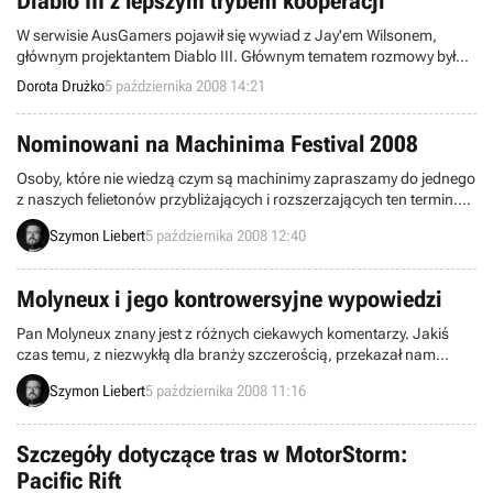
Diablo III z lepszym trybem kooperacji
W serwisie AusGamers pojawił się wywiad z Jay'em Wilsonem,
głównym projektantem Diablo III. Głównym tematem rozmowy był
oczywiście nowy hack&slash Blizzarda. Poruszone zostały takie
Dorota Drużko
5 października 2008 14:21
aspekty jak tryb multiplayer, klasy postaci, oprawa graficzna i ogólna
polityka firmy.
Nominowani na Machinima Festival 2008
Osoby, które nie wiedzą czym są machinimy zapraszamy do jednego
z naszych felietonów przybliżających i rozszerzających ten termin.
Kryją się pod nim, mówiąc najprościej, filmy wyreżyserowane i
Szymon Liebert
5 października 2008 12:40
stworzone za pomocą gier. Dziś prezentujemy nie lada gratkę dla
miłośników tego typu produkcji – w sieci można już bowiem
przejrzeć nominowanych na tegorocznym Machinima Festival.
Molyneux i jego kontrowersyjne wypowiedzi
Pan Molyneux znany jest z różnych ciekawych komentarzy. Jakiś
czas temu, z niezwykłą dla branży szczerością, przekazał nam
informacje o błędach w Fable 2, produkcji, na którą prawie wszyscy
Szymon Liebert
5 października 2008 11:16
czekamy. Niedawno ten rezolutny autor wypowiedział się także o
sprawie zabezpieczeń w grach i samym rynku PC, będącym według
niego w opłakanym stanie. Okazuje się, że powyższe wypowiedzi nie
Szczegóły dotyczące tras w MotorStorm:
przeszły bez echa.
Pacific Rift