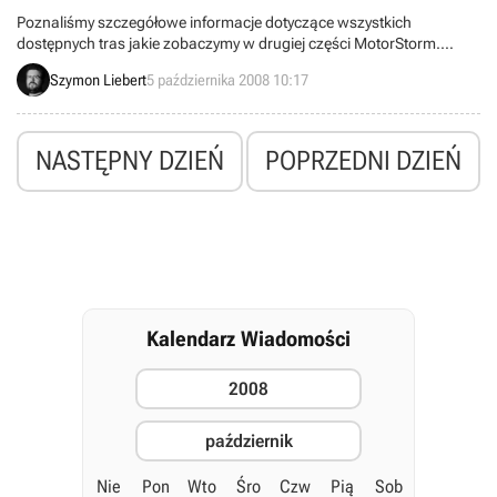
Poznaliśmy szczegółowe informacje dotyczące wszystkich
dostępnych tras jakie zobaczymy w drugiej części MotorStorm.
Twórcy wypuścili także kilkadziesiąt nowych zdjęć
Szymon Liebert
5 października 2008 10:17
przedstawiających poszczególne miejsca. Wiemy, że gra jest już
praktycznie ukończona. Pozostaje tylko pytanie, czy wobec zmian –
braku dużych terenów, o czym pisaliśmy w zapowiedzi – tytuł ten
zachowa swój klimat i jakość?
NASTĘPNY DZIEŃ
POPRZEDNI DZIEŃ
Kalendarz Wiadomości
2008
październik
Nie
Pon
Wto
Śro
Czw
Pią
Sob