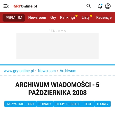




Newsroom
Gry
Rankingi
Listy
Recenzje
PREMIUM
www.gry-online.pl
Newsroom
Archiwum


ARCHIWUM WIADOMOŚCI - 5
PAŹDZIERNIKA 2008
WSZYSTKIE
GRY
PORADY
FILMY I SERIALE
TECH
TEMATY