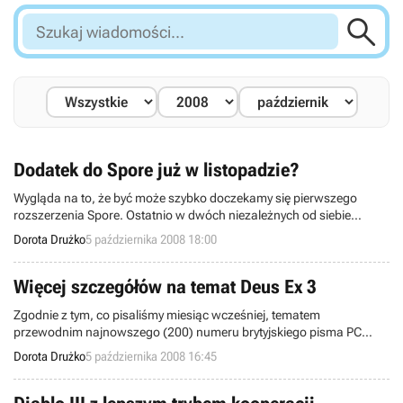

Szukaj
wiadomości...
Dodatek do Spore już w listopadzie?
Wygląda na to, że być może szybko doczekamy się pierwszego
rozszerzenia Spore. Ostatnio w dwóch niezależnych od siebie
sklepach internetowych - GameStop i Amazon mieszkańcy Stanów
Dorota Drużko
5 października 2008 18:00
Zjednoczonych mogli dokonać przedpremierowego zamówienia
Spore: Cute & Creepy Parts Pack. Rozszerzenie wycenione było na
19,99 USD (czyli około 46,50 zł), a jego data premiery wyznaczona
Więcej szczegółów na temat Deus Ex 3
już na 18 listopada.
Zgodnie z tym, co pisaliśmy miesiąc wcześniej, tematem
przewodnim najnowszego (200) numeru brytyjskiego pisma PC
Zone jest Deus Ex 3. Chociaż w kioskach magazyn pojawi się
Dorota Drużko
5 października 2008 16:45
dopiero w najbliższy czwartek, prenumeratorzy już otrzymali swoje
egzemplarze, a jeden z nich postanowił podzielić się z resztą świata
tym, co przeczytał.