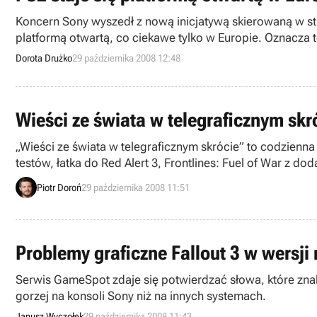
Koncern Sony wyszedł z nową inicjatywą skierowaną w str
platformą otwartą, co ciekawe tylko w Europie. Oznacza 
Dorota Drużko
29 października 2008 12:48
Wieści ze świata w telegraficznym skr
„Wieści ze świata w telegraficznym skrócie” to codzienna p
testów, łatka do Red Alert 3, Frontlines: Fuel of War z 
Zapraszamy do lektury.
Piotr Doroń
29 października 2008 11:51
Problemy graficzne Fallout 3 w wersji
Serwis GameSpot zdaje się potwierdzać słowa, które zna
gorzej na konsoli Sony niż na innych systemach.
Janusz Wyczołek
29 października 2008 11:43