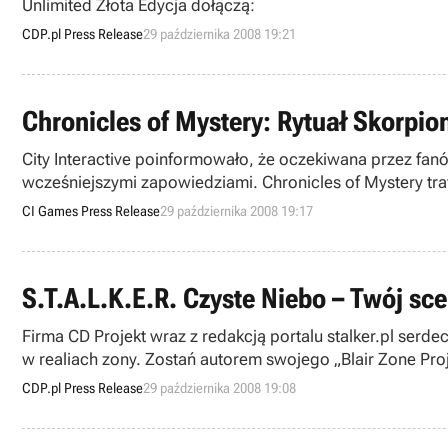
Unlimited Złota Edycja dołączą:
CDP.pl Press Release
29 października 2008 19:21
Chronicles of Mystery: Rytuał Skorpiona
City Interactive poinformowało, że oczekiwana przez fanó
wcześniejszymi zapowiedziami. Chronicles of Mystery traf
CI Games Press Release
29 października 2008 19:17
S.T.A.L.K.E.R. Czyste Niebo – Twój sc
Firma CD Projekt wraz z redakcją portalu stalker.pl serd
w realiach zony. Zostań autorem swojego „Blair Zone Pro
scenariusz, bo to właśnie pomysł i oryginalność zadecydu
CDP.pl Press Release
29 października 2008 19:08