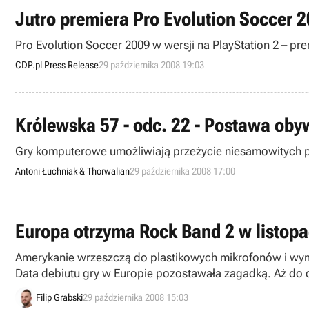
Jutro premiera Pro Evolution Soccer 2
Pro Evolution Soccer 2009 w wersji na PlayStation 2 – prem
CDP.pl Press Release
29 października 2008 19:03
Królewska 57 - odc. 22 - Postawa oby
Gry komputerowe umożliwiają przeżycie niesamowitych 
Antoni Łuchniak & Thorwalian
29 października 2008 17:00
Europa otrzyma Rock Band 2 w listopa
Amerykanie wrzeszczą do plastikowych mikrofonów i wymia
Data debiutu gry w Europie pozostawała zagadką. Aż do d
Filip Grabski
29 października 2008 15:03