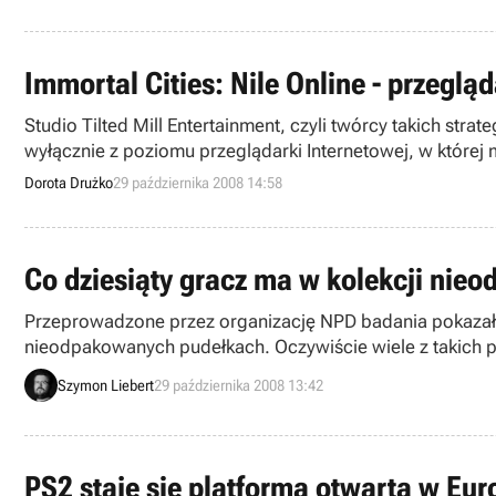
Immortal Cities: Nile Online - przegl
Studio Tilted Mill Entertainment, czyli twórcy takich str
wyłącznie z poziomu przeglądarki Internetowej, w której
Dorota Drużko
29 października 2008 14:58
Co dziesiąty gracz ma w kolekcji nie
Przeprowadzone przez organizację NPD badania pokazały c
nieodpakowanych pudełkach. Oczywiście wiele z takich p
miłośników gier to kolekcjonerzy, lub ludzie nie mający d
Szymon Liebert
29 października 2008 13:42
PS2 staje się platformą otwartą w Eur