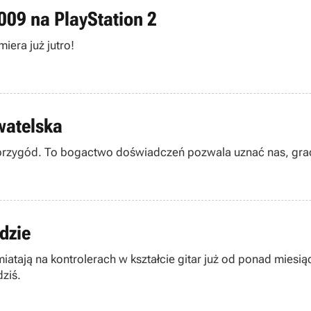
009 na PlayStation 2
iera już jutro!
watelska
przygód. To bogactwo doświadczeń pozwala uznać nas, grac
dzie
tają na kontrolerach w kształcie gitar już od ponad miesią
ziś.