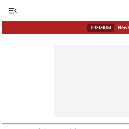

New
PREMIUM