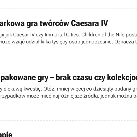
ądarkowa gra twórców Caesara IV
ategii jak Caesar IV czy Immortal Cities: Children of the Nil
 może wziąć udział kilka tysięcy osób jednocześnie. Oznacza
odpakowane gry – brak czasu czy kolekcj
iekawą kwestię. Otóż, mniej więcej co dziesiąty badany gr
rzypadków może mieć najróżniejsze źródła, jednak można po
ość czasu na granie.
opie