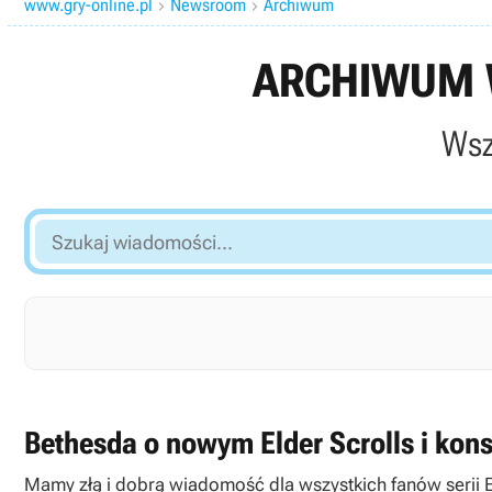
www.gry-online.pl
Newsroom
Archiwum


ARCHIWUM W
Wsz
Szukaj
wiadomości...
Bethesda o nowym Elder Scrolls i kons
Mamy złą i dobrą wiadomość dla wszystkich fanów serii El