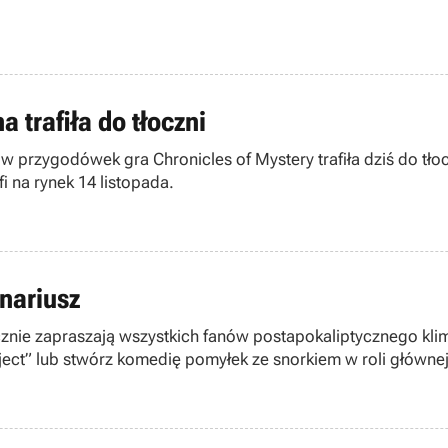
 trafiła do tłoczni
w przygodówek gra Chronicles of Mystery trafiła dziś do tło
i na rynek 14 listopada.
enariusz
ecznie zapraszają wszystkich fanów postapokaliptycznego kli
ject” lub stwórz komedię pomyłek ze snorkiem w roli główne
ją o zwycięstwie.