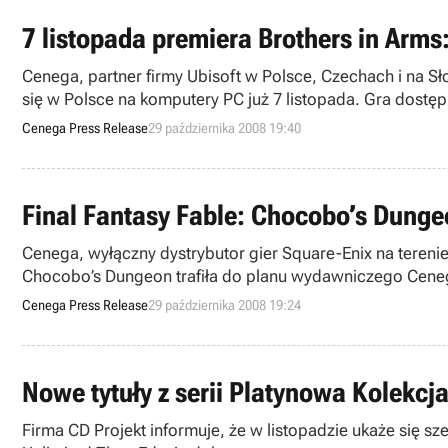
7 listopada premiera Brothers in Arms
Cenega, partner firmy Ubisoft w Polsce, Czechach i na S
się w Polsce na komputery PC już 7 listopada. Gra dostępn
Cenega Press Release
29 października 2008 19:40
Final Fantasy Fable: Chocobo’s Dung
Cenega, wyłączny dystrybutor gier Square-Enix na tereni
Chocobo’s Dungeon trafiła do planu wydawniczego Cene
Cenega Press Release
29 października 2008 19:24
Nowe tytuły z serii Platynowa Kolekcj
Firma CD Projekt informuje, że w listopadzie ukaże się sz