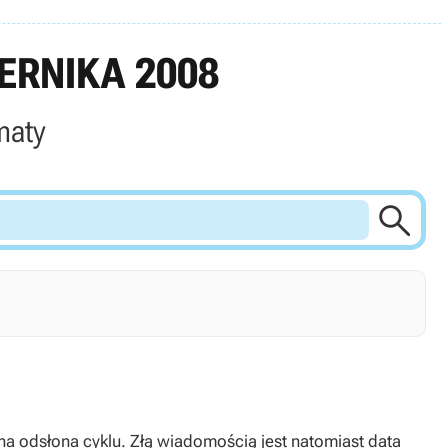
ERNIKA 2008
maty

na odsłona cyklu. Złą wiadomością jest natomiast data