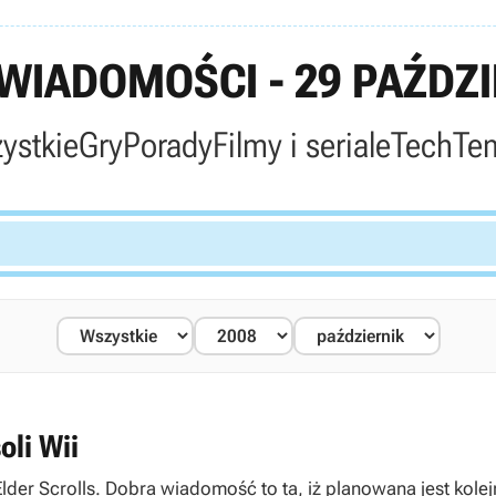
IADOMOŚCI - 29 PAŹDZI
ystkie
Gry
Porady
Filmy i seriale
Tech
Te
oli Wii
der Scrolls. Dobra wiadomość to ta, iż planowana jest kolej