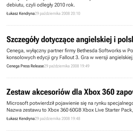
debiutu, czyli odległy 2010 rok.
Łukasz Kendryna
29 października 2008 20:10
Szczegóły dotyczące angielskiej i pols
Cenega, wyłączny partner firmy Bethesda Softworks w P
konsolowych edycji gry Fallout 3. Gra w wersji angielski
komputery PC, czyli 31 października 2008.
Cenega Press Release
29 października 2008 19:49
Zestaw akcesoriów dla Xbox 360 zapo
Microsoft potwierdził pojawienie się na rynku specjalne
Nazwa zestawu to Xbox 360 60GB Xbox Live Starter Pack,
Łukasz Kendryna
29 października 2008 19:48