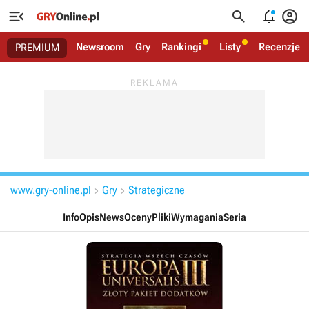




Newsroom
Gry
Rankingi
Listy
Recenzje
PREMIUM
www.gry-online.pl
Gry
Strategiczne


Info
Opis
News
Oceny
Pliki
Wymagania
Seria