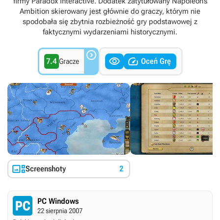
firmy Paradox Interactive. Dodatek zatytułowany Napoleon’s
Ambition skierowany jest głównie do graczy, którym nie
spodobała się zbytnia rozbieżność gry podstawowej z
faktycznymi wydarzeniami historycznymi.



7.4
Oceń Grę
Gracze

Screenshoty
2
PC Windows
22 sierpnia 2007