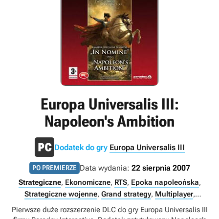
Europa Universalis III:
Napoleon's Ambition
Dodatek do gry
Europa Universalis III
Data wydania:
22 sierpnia 2007
PO PREMIERZE
Strategiczne
,
Ekonomiczne
,
RTS
,
Epoka napoleońska
,
Strategiczne wojenne
,
Grand strategy
,
Multiplayer
,
Singleplayer
,
Internet
,
LAN
Pierwsze duże rozszerzenie DLC do gry Europa Universalis III