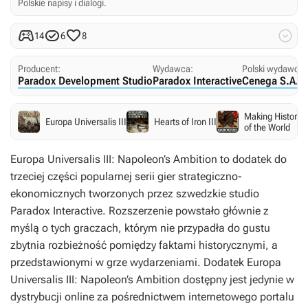
Polskie napisy i dialogi.




14
6
8
Producent:
Wydawca:
Polski wydawca:
Paradox Development Studio
Paradox Interactive
Cenega S.A.
Making History I
Europa Universalis III
Hearts of Iron III
of the World
Europa Universalis III: Napoleon’s Ambition
to dodatek do
trzeciej części popularnej serii gier strategiczno-
ekonomicznych tworzonych przez szwedzkie studio
Paradox Interactive. Rozszerzenie powstało głównie z
myślą o tych graczach, którym nie przypadła do gustu
zbytnia rozbieżność pomiędzy faktami historycznymi, a
przedstawionymi w grze wydarzeniami. Dodatek
Europa
Universalis III: Napoleon’s Ambition
dostępny jest jedynie w
dystrybucji online za pośrednictwem internetowego portalu