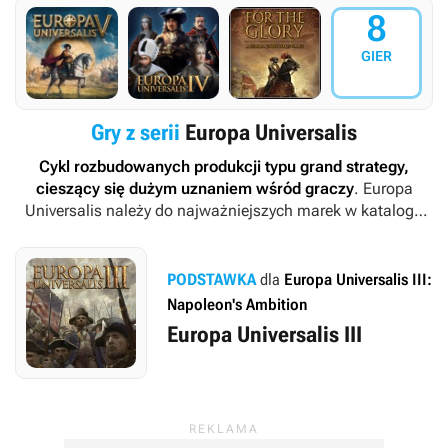
8
GIER
Gry z serii
Europa Universalis
Cykl rozbudowanych produkcji typu grand strategy,
cieszący się dużym uznaniem wśród graczy
.
Europa
Universalis
należy do najważniejszych marek w katalogu
wydawniczym firmy Paradox Interactive i choć przez
większość czasu pieczę nad nią sprawowało Paradox
Development Studio, począwszy od 2020 roku opiekuje się
PODSTAWKA
dla
Europa Universalis III:
nią zespół Paradox Tinto.
Napoleon's Ambition
Europa Universalis III