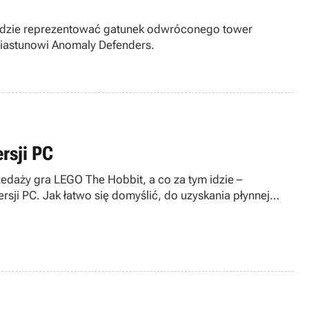
m będzie reprezentować gatunek odwróconego tower
wiastunowi Anomaly Defenders.
rsji PC
zedaży gra LEGO The Hobbit, a co za tym idzie –
i PC. Jak łatwo się domyślić, do uzyskania płynnej
będziemy potrzebować mocnego sprzętu.