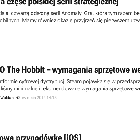
część polskiej serii strategicznej
dzisiaj czwartą odsłonę serii Anomaly. Gra, która tym raze
mobilnych. Mamy również okazję przyjrzeć się pierwszemu z
O The Hobbit – wymagania sprzętowe we
atformie cyfrowej dystrybucji Steam pojawiła się w przedspr
liśmy minimalne i rekomendowane wymagania sprzętowe wersj
cji w nadchodzącej produkcji studia Traveller’s Tales nie 
 Woldański
3 kwietnia 2014 14:15
ulową przygodówkę [iOS]