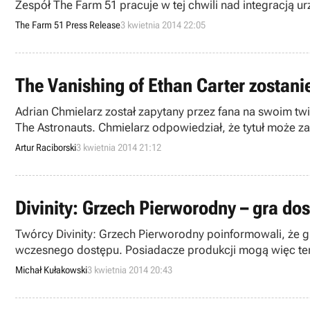
Zespół The Farm 51 pracuje w tej chwili nad integracją u
The Farm 51 Press Release
3 kwietnia 2014 22:05
The Vanishing of Ethan Carter zostani
Adrian Chmielarz został zapytany przez fana na swoim twi
The Astronauts. Chmielarz odpowiedział, że tytuł może za
Artur Raciborski
3 kwietnia 2014 21:12
Divinity: Grzech Pierworodny – gra do
Twórcy Divinity: Grzech Pierworodny poinformowali, że g
wczesnego dostępu. Posiadacze produkcji mogą więc ter
Michał Kułakowski
3 kwietnia 2014 20:43