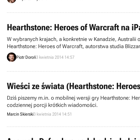
Hearthstone: Heroes of Warcraft na i
W wybranych krajach, a konkretnie w Kanadzie, Australii
Hearthstone: Heroes of Warcraft, autorstwa studia Blizza
modelu free-to-play jest dostępny wyłącznie na iPadach –
Piotr Doroń
3 kwietnia 2014 14:57
później).
Wieści ze świata (Hearthstone: Heroes
Dziś piszemy m.in. o mobilnej wersji gry Hearthstone: He
codziennej porcji krótkich wiadomości.
Marcin Skierski
3 kwietnia 2014 14:51