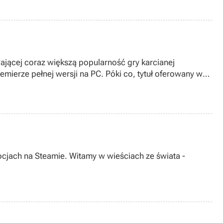
ającej coraz większą popularność gry karcianej
emierze pełnej wersji na PC. Póki co, tytuł oferowany w
nach przetestują go wkrótce (raczej prędzej, niż
ocjach na Steamie. Witamy w wieściach ze świata -