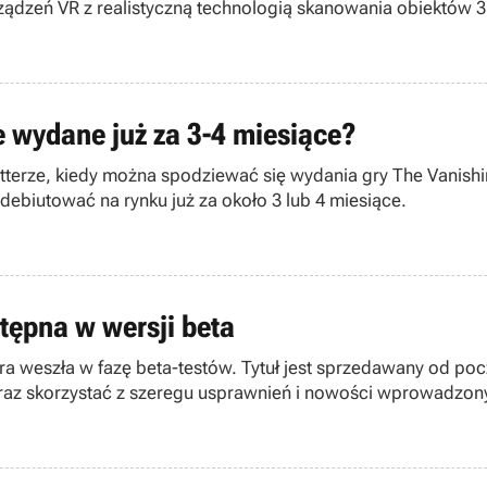
rządzeń VR z realistyczną technologią skanowania obiektów 3D
e wydane już za 3-4 miesiące?
tterze, kiedy można spodziewać się wydania gry The Vanishin
debiutować na rynku już za około 3 lub 4 miesiące.
stępna w wersji beta
ra weszła w fazę beta-testów. Tytuł jest sprzedawany od po
az skorzystać z szeregu usprawnień i nowości wprowadzonyc