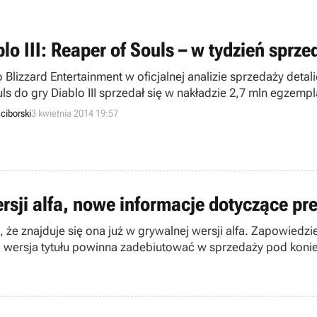
blo III: Reaper of Souls – w tydzień spr
 Blizzard Entertainment w oficjalnej analizie sprzedaży detal
uls do gry Diablo III sprzedał się w nakładzie 2,7 mln egze
ery.
ciborski
3 kwietnia 2014 19:57
rsji alfa, nowe informacje dotyczące pr
, że znajduje się ona już w grywalnej wersji alfa. Zapowiedz
wersja tytułu powinna zadebiutować w sprzedaży pod konie