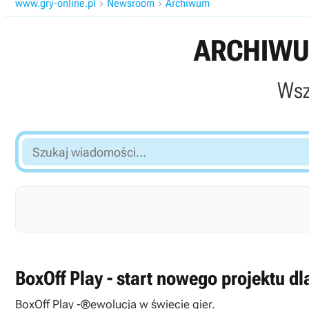
www.gry-online.pl
Newsroom
Archiwum


ARCHIWU
Wsz
Szukaj
wiadomości...
BoxOff Play - start nowego projektu dl
BoxOff Play -®ewolucja w świecie gier.