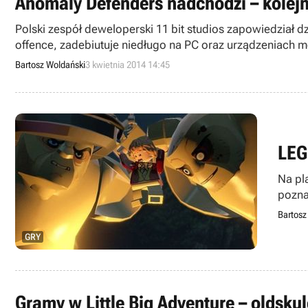
Anomaly Defenders nadchodzi – kolejna 
Polski zespół deweloperski 11 bit studios zapowiedział 
offence, zadebiutuje niedługo na PC oraz urządzeniach 
Bartosz Woldański
3 kwietnia 2014 14:45
LEG
Na pl
pozna
anima
Bartosz
GRY
Gramy w Little Big Adventure – oldsk