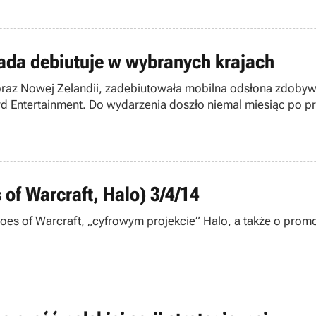
Pada debiutuje w wybranych krajach
 oraz Nowej Zelandii, zadebiutowała mobilna odsłona zdobyw
rd Entertainment. Do wydarzenia doszło niemal miesiąc po pr
 posiadacze tabletów firmy Apple mieszkający w innych regio
 of Warcraft, Halo) 3/4/14
roes of Warcraft, „cyfrowym projekcie” Halo, a także o prom