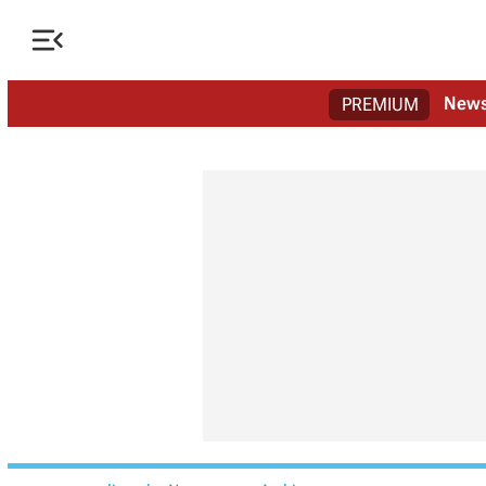

New
PREMIUM