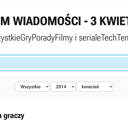
M WIADOMOŚCI - 3 KWIET
ystkie
Gry
Porady
Filmy i seriale
Tech
Te
a graczy