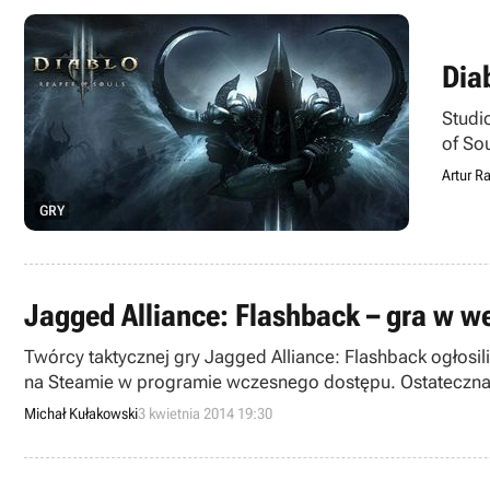
Dia
Studio
of So
premi
Artur Ra
GRY
Jagged Alliance: Flashback – gra w we
Twórcy taktycznej gry Jagged Alliance: Flashback ogłosili
na Steamie w programie wczesnego dostępu. Ostateczna 
Michał Kułakowski
3 kwietnia 2014 19:30