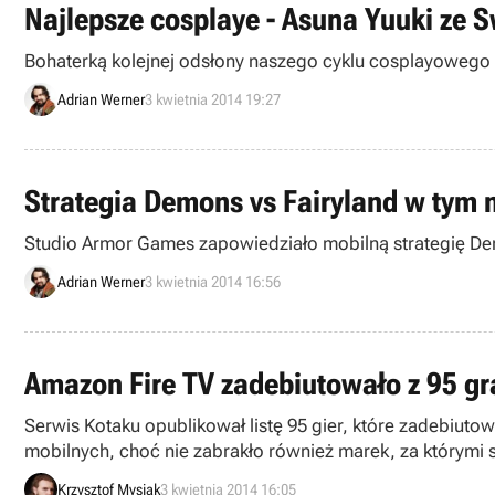
Najlepsze cosplaye - Asuna Yuuki ze S
Bohaterką kolejnej odsłony naszego cyklu cosplayowego u
Adrian Werner
3 kwietnia 2014 19:27
Strategia Demons vs Fairyland w tym m
Studio Armor Games zapowiedziało mobilną strategię Dem
Adrian Werner
3 kwietnia 2014 16:56
Amazon Fire TV zadebiutowało z 95 gra
Serwis Kotaku opublikował listę 95 gier, które zadebiut
mobilnych, choć nie zabrakło również marek, za którymi st
Krzysztof Mysiak
3 kwietnia 2014 16:05