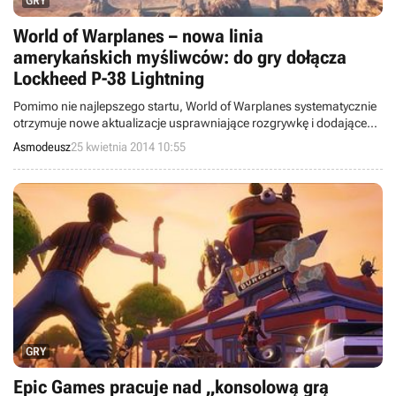
GRY
World of Warplanes – nowa linia
amerykańskich myśliwców: do gry dołącza
Lockheed P-38 Lightning
Pomimo nie najlepszego startu, World of Warplanes systematycznie
otrzymuje nowe aktualizacje usprawniające rozgrywkę i dodające
nowe maszyny. Tym razem gracze dostaną do dyspozycji sześć
Asmodeusz
25 kwietnia 2014 10:55
amerykańskich ciężkich myśliwców oraz szereg poprawek w
obrębie interfejsu i mechaniki gry.
GRY
Epic Games pracuje nad „konsolową grą