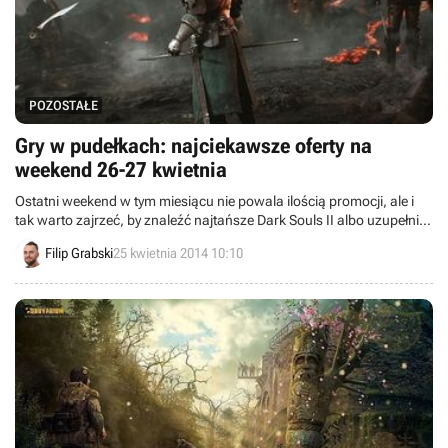
POZOSTAŁE
Gry w pudełkach: najciekawsze oferty na
weekend 26-27 kwietnia
Ostatni weekend w tym miesiącu nie powala ilością promocji, ale i
tak warto zajrzeć, by znaleźć najtańsze Dark Souls II albo uzupełnić
braki wśród gier na...PS2! Zainteresowani?
Filip Grabski
25 kwietnia 2014 10:10