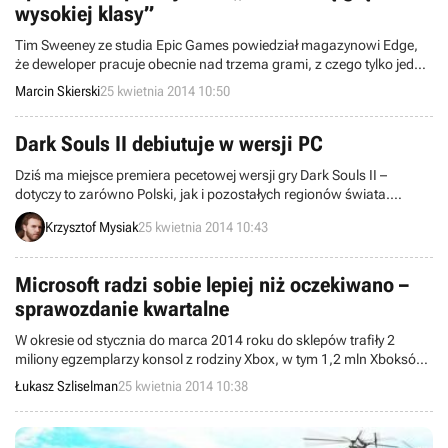
wysokiej klasy”
Tim Sweeney ze studia Epic Games powiedział magazynowi Edge,
że deweloper pracuje obecnie nad trzema grami, z czego tylko jedna
z nich - Fortnite - została jak dotąd oficjalnie zapowiedziana.
Marcin Skierski
25 kwietnia 2014 10:50
Pozostałe dwie to „konsolowa produkcja wysokiej klasy” i „ambitny”
tytuł na urządzenia mobilne.
Dark Souls II debiutuje w wersji PC
Dziś ma miejsce premiera pecetowej wersji gry Dark Souls II –
dotyczy to zarówno Polski, jak i pozostałych regionów świata.
Komputerowa edycja RPG akcji od From Software została wydana w
Krzysztof Mysiak
25 kwietnia 2014 10:43
naszym kraju nakładem firmy Cenega w polskiej kinowej wersji
językowej. Ponadto dostępny stał się mod GeDoSaTo, który
znacząco poprawia grafikę w Dark Souls II na PC.
Microsoft radzi sobie lepiej niż oczekiwano –
sprawozdanie kwartalne
W okresie od stycznia do marca 2014 roku do sklepów trafiły 2
miliony egzemplarzy konsol z rodziny Xbox, w tym 1,2 mln Xboksów
One. Nowy dyrektor generalny firmy Microsoft, Satya Nadella, jest
Łukasz Szliselman
25 kwietnia 2014 10:38
zadowolony z ostatnich wyników i optymistycznie patrzy w
przyszłość.