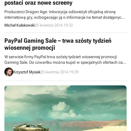
postaci oraz nowe screeny
Producenci Dragon Age: Inkwizycja odświeżyli oficjalną stronę
internetową gry, wzbogacając ją o informacje na temat dostępnych
dla graczy klas postaci. Przy okazji, opublikowano również nowe
Michał Kułakowski
25 kwietnia 2014 19:32
screeny z produkcji.
PayPal Gaming Sale – trwa szósty tydzień
wiosennej promocji
W serwisie firmy PayPal trwa szósty tydzień wiosennej promocji
Gaming Sale. Do czwartku można kupić w specjalnych ofertach całe
gry (np. Call of Duty: Modern Warfare 2, Deus Ex: Bunt ludzkości),
Krzysztof Mysiak
25 kwietnia 2014 19:29
specjalne pakiety dla tytułów opartych na subskrypcji lub
mikropłatnościach (np. EVE Online, World of Tanks), a także
abonament Xbox Live Gold. Warto też wspomnieć o zniżce na
zakupy w serwisie eBay.