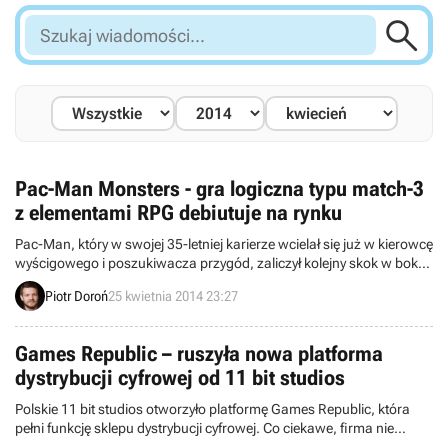

Szukaj
wiadomości...
Pac-Man Monsters - gra logiczna typu match-3
z elementami RPG debiutuje na rynku
Pac-Man, który w swojej 35-letniej karierze wcielał się już w kierowcę
wyścigowego i poszukiwacza przygód, zaliczył kolejny skok w bok.
Tym razem odwiedził gościnnie gatunek gier logicznych typu match-
Piotr Doroń
25 kwietnia 2014 23:27
3. Dokonał tego za sprawą Pac-Man Monsters – najnowszej
produkcji firm GREE i Bandai Namco, przeznaczonej na systemy iOS
i Android. Tytuł korzysta z modelu free-to-play z opcjonalnymi
Games Republic – ruszyła nowa platforma
mikropłatnościami.
dystrybucji cyfrowej od 11 bit studios
Polskie 11 bit studios otworzyło platformę Games Republic, która
pełni funkcję sklepu dystrybucji cyfrowej. Co ciekawe, firma nie
poprzestaje wyłącznie na sprzedawaniu gier. Games Republic