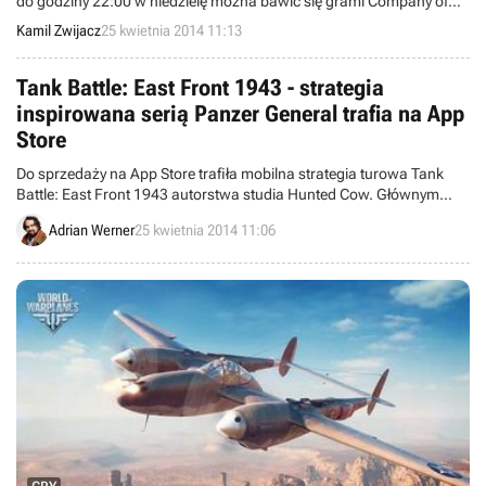
do godziny 22:00 w niedzielę można bawić się grami Company of
Heroes 2 i Red Orchestra 2: Nadciągająca Burza (Rising Storm).
Kamil Zwijacz
25 kwietnia 2014 11:13
Dodatkowo obie produkcje zostały przecenione i można je nabyć w
promocji do poniedziałku, do godziny 19:00.
Tank Battle: East Front 1943 - strategia
inspirowana serią Panzer General trafia na App
Store
Do sprzedaży na App Store trafiła mobilna strategia turowa Tank
Battle: East Front 1943 autorstwa studia Hunted Cow. Głównym
źródłem inspiracji autorów był klasyczny pecetowy cykl Panzer
Adrian Werner
25 kwietnia 2014 11:06
General.