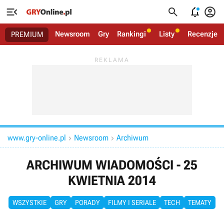




Newsroom
Gry
Rankingi
Listy
Recenzje
PREMIUM
www.gry-online.pl
Newsroom
Archiwum


ARCHIWUM WIADOMOŚCI - 25
KWIETNIA 2014
WSZYSTKIE
GRY
PORADY
FILMY I SERIALE
TECH
TEMATY