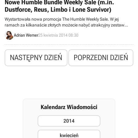
Nowe Humble Bundle Weekly Sale (m.in.
Dustforce, Reus, Limbo i Lone Survivor)
Wystartowała nowa promocja The Humble Weekly Sale. W jej
ramach za kilkanaście złotych możecie nabyć atrakcyjny zestaw
produkcji niezależnych, w skład którego wchodzą gry Thomas Was
Adrian Werner
25 kwietnia 2014 08:30
Alone, Puzzle Bots, Dustforce, VVVVVV, Cave Story+, Reus, Limbo,
Cthulhu Saves the World, Mutant Mudds Deluxe, Lone Survivor oraz
Element4l.
NASTĘPNY DZIEŃ
POPRZEDNI DZIEŃ
Kalendarz Wiadomości
2014
kwiecień