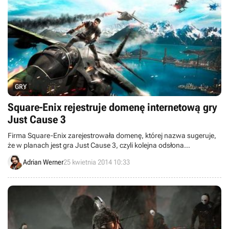
GRY
Square-Enix rejestruje domenę internetową gry
Just Cause 3
Firma Square-Enix zarejestrowała domenę, której nazwa sugeruje,
że w planach jest gra Just Cause 3, czyli kolejna odsłona
popularnego sandboksowego cyklu studia Avalanche.
Adrian Werner
25 kwietnia 2014 10:33