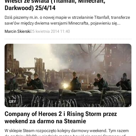
Wieści ze świata (Titanfall, Minecraft,
Darkwood) 25/4/14
Dziś piszemy m.in. o nowej mapie w strzelaninie Titanfall, transferze
save'ów między dwiema wersjami Minecrafta, pojawieniu się
Darkwood na Steamie, a także o problemach z darmową grą
Marcin Skierski
25 kwietnia 2014 11:40
Soulcalibur: Lost Swords. Witamy w wieściach ze świata -
codziennej porcji krótkich wiadomości.
GRY
Company of Heroes 2 i Rising Storm przez
weekend za darmo na Steamie
W sklepie Steam rozpoczęto kolejny darmowy weekend. Tym razem