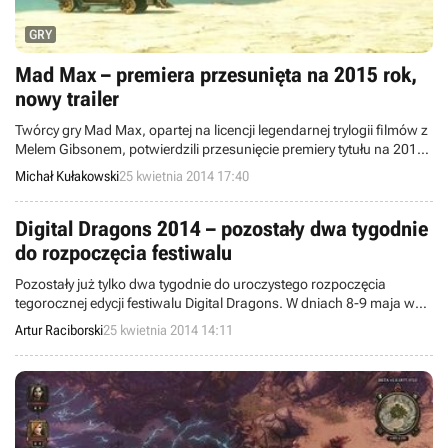
GRY
Mad Max – premiera przesunięta na 2015 rok,
nowy trailer
Twórcy gry Mad Max, opartej na licencji legendarnej trylogii filmów z
Melem Gibsonem, potwierdzili przesunięcie premiery tytułu na 2015
rok. Zaprezentowali także nowy trailer, skupiający się na
Michał Kułakowski
25 kwietnia 2014 17:40
przedstawieniu opcji modyfikacji auta głównego bohatera.
Digital Dragons 2014 – pozostały dwa tygodnie
do rozpoczęcia festiwalu
Pozostały już tylko dwa tygodnie do uroczystego rozpoczęcia
tegorocznej edycji festiwalu Digital Dragons. W dniach 8-9 maja w
Starej Zajezdni w Krakowie odbędzie się największa impreza
Artur Raciborski
25 kwietnia 2014 14:11
poświęcona polskim deweloperom gier. Dziś przybliżymy wam The
Big Indie Pitch, czyli wydarzenie dedykowane dziennikarzom oraz
twórcom indie, które będzie towarzyszyć Digital Dragons 2014.