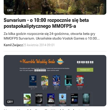
GRY
Survarium - o 10:00 rozpocznie się beta
postapokaliptycznego MMOFPS-a
Za kilka godzin rozpocznie się 24-godzinna, otwarta beta gry
MMOFPS Survarium. Ukraińskie studio Vostok Games o 10:00
otworzy drzwi do świata swojej produkcji wszystkim
Kamil Zwijacz
25 kwietnia 2014 09:01
zainteresowanym osobom. Jeżeli chcecie wziąć udział w zabawie,
to już teraz możecie się do niej przygotować, pobierając klienta
produkcji.
GRY