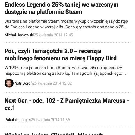
Endless Legend o 25% taniej we wczesnym
dostępie na platformie Steam
Już teraz na platformie Steam można wykupić wcześniejszy dostęp
do Endless Legend w wersji alfa. Cena gry została obniżona o 25%
zarówno w standardowej wersji Classic Pack (22,49 euro), jak i
Michał Jodłowski
25 kwietnia 2014 12:45
wzbogaconej – Founder Pack (29,99 euro). Twórcy podzielili się
także listą obecnie zaimplementowanych elementów, jak i tych, które
zostaną dodane w przyszłości.
Pou, czyli Tamagotchi 2.0 – recenzja
mobilnego fenomenu na miarę Flappy Bird
W 1996 roku japońska firma Bandai wprowadziła do sprzedaży
niepozorną elektroniczną zabawkę. Tamagotchi (z japońskiego:
tamago – jajko, i angielskiego: watch – zegarek) z miejsca zdobyło
Piotr Doroń
25 kwietnia 2014 12:02
świat, trafiając w ręce blisko 80 milionów osób i zyskując miano
jednego z symboli ostatniej dekady XX wieku. Gdy wydawało się, że
moda na sprawowanie opieki nad wirtualnymi stworzonkami minie
Next Gen - odc. 102 - Z Pamiętniczka Marcusa -
bezpowrotnie, pojawiło się Pou i świat znowu stanął na głowie.
cz.1
Pakulski Lucjan
25 kwietnia 2014 11:56