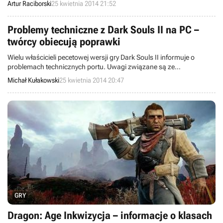
Artur Raciborski
25 kwietnia 2014 21:52
pozwoli również zarobić użytkownikom serwisu, dając im
możliwość nie tylko kupowania, ale również prowadzenia własnych
sklepów.
Problemy techniczne z Dark Souls II na PC –
twórcy obiecują poprawki
Wielu właścicieli pecetowej wersji gry Dark Souls II informuje o
problemach technicznych portu. Uwagi związane są ze
sterowaniem, a także błędami z kodem sieciowym, oprawą
Michał Kułakowski
25 kwietnia 2014 20:47
graficzną oraz dźwiękiem. Twórcy obiecują wydanie poprawek,
które zniwelują bugi, równoczesne podając sposoby usunięcia
niektórych z nich.
GRY
Dragon: Age Inkwizycja – informacje o klasach