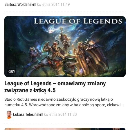
prawdziwy, to twórcy udostępnią graczom znacznie więcej opcji do
Bartosz Woldański
8 kwietnia 2014 11:49
wyboru, od jakości efektów specjalnych i cieni, przez SSAO, a
skończywszy na głębi ostrości.
GRY
League of Legends – omawiamy zmiany
związane z łatką 4.5
Studio Riot Games niedawno zaskoczyło graczy nową łatką o
numerku 4.5. Wprowadzone zmiany w balansie są spore, ciekawie
przebudowany został Smok, jak i popularne postaci Gragasa czy
Łukasz Telesiński
8 kwietnia 2014 11:30
Rango. Zachęcamy do przejrzenia omówienia modyfikacji, które
przygotował dla Was Qwert, autor naszych poradników do LoL-a.