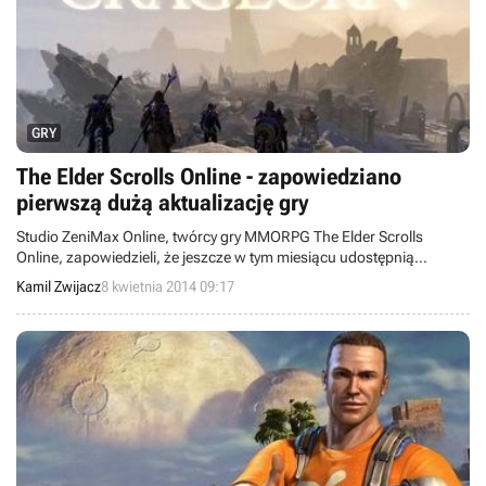
GRY
The Elder Scrolls Online - zapowiedziano
pierwszą dużą aktualizację gry
Studio ZeniMax Online, twórcy gry MMORPG The Elder Scrolls
Online, zapowiedzieli, że jeszcze w tym miesiącu udostępnią
pierwszą dużą aktualizację swojej produkcji. Wprowadzi ona
Kamil Zwijacz
8 kwietnia 2014 09:17
Craglorn, czyli Adventure Zone dedykowana zaprawionym w bojach
graczom. Deweloperzy udostępnią nowe czteroosobowe questy
oraz specjalne próby dla dwunastoosobowych grup.