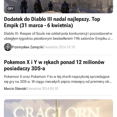
GRY
Dodatek do Diablo III nadal najlepszy. Top
Empik (31 marca - 6 kwietnia)
Diablo III: Reaper of Souls nie oddał pola konkurencji i pozostawał w
ubiegłym tygodniu pecetowym bestsellerem 196 salonów Empiku z
całej Polski. Okazuje się również, że w naszym kraju nie brakuje
Przemysław Zamęcki
8 kwietnia 2014 10:10
chętnych na abonamentowe MMORPG od Bethesdy.
Pokemon X i Y w rękach ponad 12 milionów
posiadaczy 3DS-a
Pokemon X oraz Pokemon Y to w tej chwili najszybciej sprzedające
się gry na 3DS-a. W ciągu niecałych pięciu miesięcy od premiery oba
tytuły znalazły łącznie ponad 12 milionów nabywców.
Marcin Skierski
8 kwietnia 2014 09:35