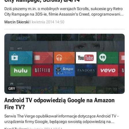
Dziś piszemy m.in. o mobilnych wersjach Scrolls, sukcesie gry Retro
City Rampage na 3DS-ie, filmie Assassin's Creed, oprogramowaniu
GeForce Experience 2.0, a także o grafice w Kingdom Under Fire II.
Marcin Skierski
8 kwietnia 2014 14:50
Witamy w wieściach ze świata - codziennej porcji krótkich
wiadomości.
GRY
Android TV odpowiedzią Google na Amazon
Fire TV?
Serwis The Verge opublikował informacje dotyczące Android TV -
urządzenia firmy Google, będącego swoistą odpowiedzią na
Amazon Fire TV. Sprzęt skupiać ma się na rozrywce, oferując