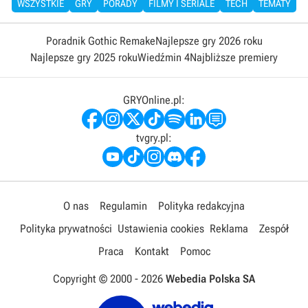
WSZYSTKIE
GRY
PORADY
FILMY I SERIALE
TECH
TEMATY
Poradnik Gothic Remake
Najlepsze gry 2026 roku
Najlepsze gry 2025 roku
Wiedźmin 4
Najbliższe premiery
GRYOnline.pl:
tvgry.pl:
O nas
Regulamin
Polityka redakcyjna
Polityka prywatności
Ustawienia cookies
Reklama
Zespół
Praca
Kontakt
Pomoc
Copyright © 2000 -
2026
Webedia Polska SA