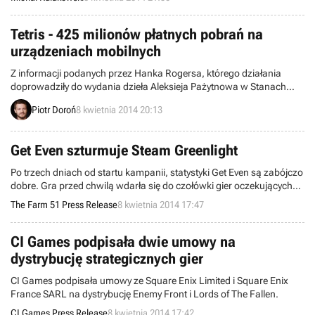
skasowanej produkcji opartej na licencji Star Wars. Głównym i
grywalnym bohaterem widocznym w klipie jest Darth Maul.
Tetris - 425 milionów płatnych pobrań na
urządzeniach mobilnych
Z informacji podanych przez Hanka Rogersa, którego działania
doprowadziły do wydania dzieła Aleksieja Pażytnowa w Stanach
Zjednoczonych, wynika, że gry z serii zakupiono i pobrano na
Piotr Doroń
8 kwietnia 2014 20:13
wszelakie urządzenia mobilne 425 milionów razy.
Get Even szturmuje Steam Greenlight
Po trzech dniach od startu kampanii, statystyki Get Even są zabójczo
dobre. Gra przed chwilą wdarła się do czołówki gier oczekujących
na „zielone światło” (19 miejsce).
The Farm 51 Press Release
8 kwietnia 2014 17:47
CI Games podpisała dwie umowy na
dystrybucję strategicznych gier
CI Games podpisała umowy ze Square Enix Limited i Square Enix
France SARL na dystrybucję Enemy Front i Lords of The Fallen.
CI Games Press Release
8 kwietnia 2014 17:42