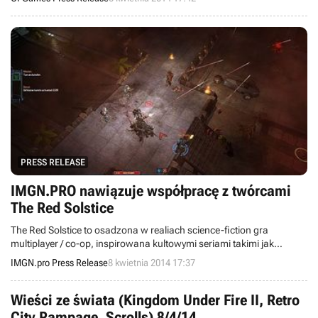
PRESS RELEASE
IMGN.PRO nawiązuje współpracę z twórcami
The Red Solstice
The Red Solstice to osadzona w realiach science-fiction gra
multiplayer / co-op, inspirowana kultowymi seriami takimi jak
StarCraft oraz Dawn of War.
IMGN.pro Press Release
8 kwietnia 2014 17:37
Wieści ze świata (Kingdom Under Fire II, Retro
City Rampage, Scrolls) 8/4/14