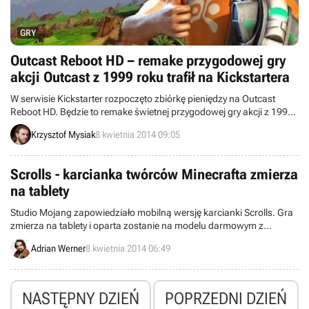
GRY
Outcast Reboot HD – remake przygodowej gry
akcji Outcast z 1999 roku trafił na Kickstartera
W serwisie Kickstarter rozpoczęto zbiórkę pieniędzy na Outcast
Reboot HD. Będzie to remake świetnej przygodowej gry akcji z 1999
roku, który odtworzy zawartość pierwowzoru, prezentując ją przy
Krzysztof Mysiak
8 kwietnia 2014 09:05
użyciu zaawansowanej technologii. Odświeżona wersja powstaje
przede wszystkim z myślą o pecetach, lecz możliwe są także
wydania na konsole nowej generacji. Termin premiery został
Scrolls - karcianka twórców Minecrafta zmierza
wstępnie wyznaczony na „późny” 2015 rok.
na tablety
Studio Mojang zapowiedziało mobilną wersję karcianki Scrolls. Gra
zmierza na tablety i oparta zostanie na modelu darmowym z
mikropłatnościami.
Adrian Werner
8 kwietnia 2014 06:49
NASTĘPNY DZIEŃ
POPRZEDNI DZIEŃ