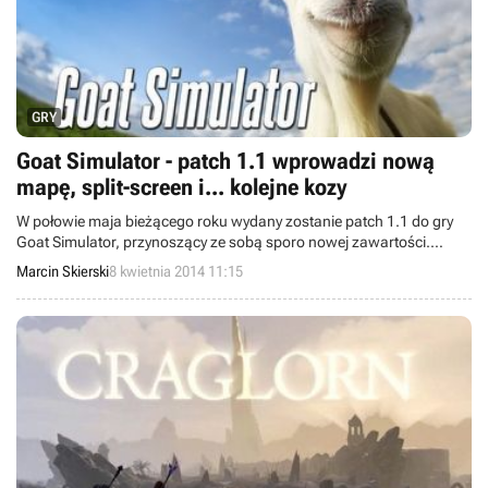
GRY
Goat Simulator - patch 1.1 wprowadzi nową
mapę, split-screen i... kolejne kozy
W połowie maja bieżącego roku wydany zostanie patch 1.1 do gry
Goat Simulator, przynoszący ze sobą sporo nowej zawartości.
Twórcy obiecują nową mapę, lokalny tryb multiplayer na
Marcin Skierski
8 kwietnia 2014 11:15
podzielonym ekranie i jeszcze więcej grywalnych kóz.