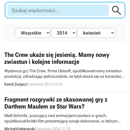

Szukaj
wiadomości...
The Crew ukaże się jesienią. Mamy nowy
zwiastun i kolejne informacje
Wydawca gry The Crew, firma Ubisoft, opublikował nowy zwiastun
produkcji, zdradzając jednocześnie, że tytuł ukaże się na konsolach
Xbox One, PlayStation 4 i komputerach osobistych jesienią
Kamil Zwijacz
8 kwietnia 2014 22:02
bieżącego roku. Przy okazji serwis Eurogamer ujawnił nowe
informacje dotyczące projektu studia Ivory Tower.
Fragment rozgrywki ze skasowanej gry z
Darthem Maulem ze Star Wars?
Matt Schmitz, pracujący nad animacjami postaci w grach,
opublikował krótki film prezentujący swoje dokonania, w którym
możemy zobaczyć fragmenty rozgrywki z najprawdopodobniej
Michał Kułakowski
8 kwietnia 2014 21:30