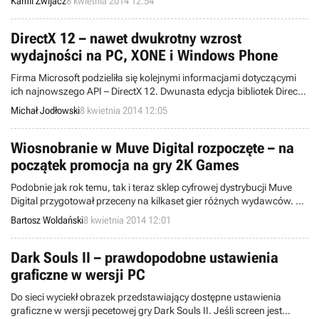
Kamil Zwijacz
8 kwietnia 2014 12:54
aplikacje wiodących dostawców treści filmowych i muzycznych.
Oprócz tego, gadżet umożliwi także granie w rozmaite produkcje, a
dla chętnych zostanie przygotowany dedykowany kontroler,
DirectX 12 – nawet dwukrotny wzrost
kupowany osobno. Doniesienia te nie zostały jednak potwierdzone
wydajności na PC, XONE i Windows Phone
przez koncern Google.
Firma Microsoft podzieliła się kolejnymi informacjami dotyczącymi
ich najnowszego API – DirectX 12. Dwunasta edycja bibliotek DirectX
ma zapewnić znaczny wzrost wydajności na wszystkich
Michał Jodłowski
8 kwietnia 2014 12:05
urządzeniach firmy Microsoft oraz pecetach używających
najnowszych wersji systemów operacyjnych Windows. Informacja ta
szczególnie ucieszy posiadaczy Xboksa One.
Wiosnobranie w Muve Digital rozpoczęte – na
początek promocja na gry 2K Games
Podobnie jak rok temu, tak i teraz sklep cyfrowej dystrybucji Muve
Digital przygotował przeceny na kilkaset gier różnych wydawców. W
pierwszym dniu akcji Wiosnobranie taniej kupimy wybrane produkcje
Bartosz Woldański
8 kwietnia 2014 12:01
z katalogu firmy 2K Games. Obniżki obejmują m.in. serię BioShock,
Borderlands czy Sid Meier’s Civilization.
Dark Souls II – prawdopodobne ustawienia
graficzne w wersji PC
Do sieci wyciekł obrazek przedstawiający dostępne ustawienia
graficzne w wersji pecetowej gry Dark Souls II. Jeśli screen jest