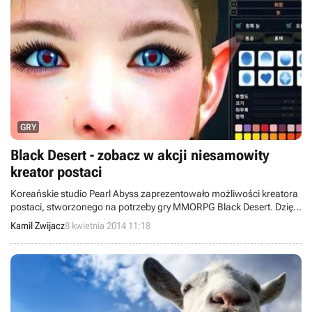
GRY
Black Desert - zobacz w akcji niesamowity
kreator postaci
Koreańskie studio Pearl Abyss zaprezentowało możliwości kreatora
postaci, stworzonego na potrzeby gry MMORPG Black Desert. Dzięki
niemu będziemy mogli tworzyć wyjątkowych bohaterów, gdyż
Kamil Zwijacz
8 kwietnia 2014 11:18
udostępnione opcje pozwolą na modyfikowanie niemal każdej
części ciała.