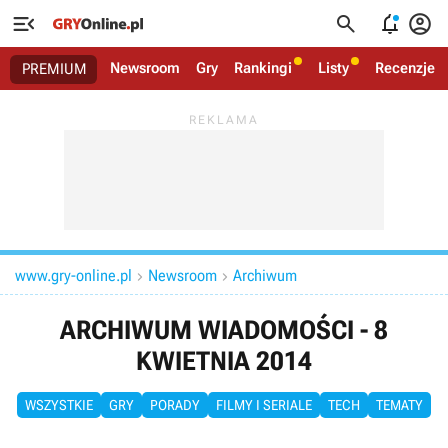




Newsroom
Gry
Rankingi
Listy
Recenzje
PREMIUM
www.gry-online.pl
Newsroom
Archiwum


ARCHIWUM WIADOMOŚCI - 8
KWIETNIA 2014
WSZYSTKIE
GRY
PORADY
FILMY I SERIALE
TECH
TEMATY