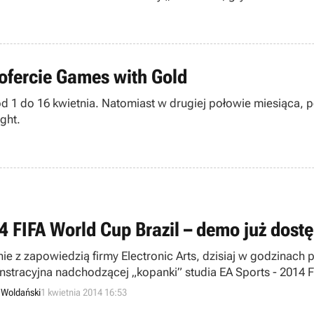
ofercie Games with Gold
d 1 do 16 kwietnia. Natomiast w drugiej połowie miesiąca, 
ght.
4 FIFA World Cup Brazil – demo już dost
ie z zapowiedzią firmy Electronic Arts, dzisiaj w godzinac
stracyjna nadchodzącej „kopanki” studia EA Sports - 2014 F
lę Xbox 360, a parę godzin później także na PlayStation 3.
 Woldański
1 kwietnia 2014 16:53