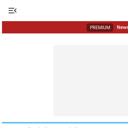

New
PREMIUM