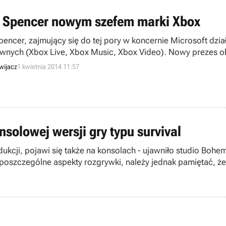
l Spencer nowym szefem marki Xbox
Spencer, zajmujący się do tej pory w koncernie Microsoft dzi
wnych (Xbox Live, Xbox Music, Xbox Video). Nowy prezes obi
lom produkowanym przez amerykańską firmę nowych gier.
wijacz
1 kwietnia 2014 11:57
nsolowej wersji gry typu survival
cji, pojawi się także na konsolach - ujawniło studio Bohemia
 poszczególne aspekty rozgrywki, należy jednak pamiętać, że