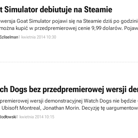
t Simulator debiutuje na Steamie
 wersja Goat Simulator pojawi się na Steamie dziś po godzin
 można kupić w przedpremierowej cenie 9,99 dolarów. Pojawi
nego „symulatora” kozy.
Szliselman
1 kwietnia 2014 10:30
ch Dogs bez przedpremierowej wersji de
premierowej wersji demonstracyjnej Watch Dogs nie będzie –
a Ubisoft Montreal, Jonathan Morin. Decyzję tę uargumentowa
Jodłowski
1 kwietnia 2014 10:15