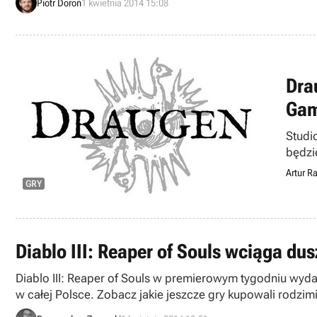
Piotr Doroń
1 kwietnia 2014 15:08
Dra
Ga
Studi
będzi
Artur Ra
GRY
Diablo III: Reaper of Souls wciąga dus
Diablo III: Reaper of Souls w premierowym tygodniu wyda
w całej Polsce. Zobacz jakie jeszcze gry kupowali rodzim