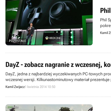
Phi
Phil 
pokre
konso
Kamil Z
POZOSTAŁE
DayZ - zobacz nagranie z wczesnej, ko
DayZ, jedna z najbardziej wyczekiwanych PC-towych produk
wczesnej wersji. Kilkunastominutowy materiał prezentuje
bardzo wiele.
Kamil Zwijacz
1 kwietnia 2014 10:50