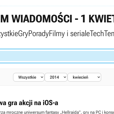
M WIADOMOŚCI - 1 KWIET
ystkie
Gry
Porady
Filmy i seriale
Tech
Te
a gra akcji na iOS-a
za mroczne uniwersum fantasy „Hellraida”, gry na PC i kons