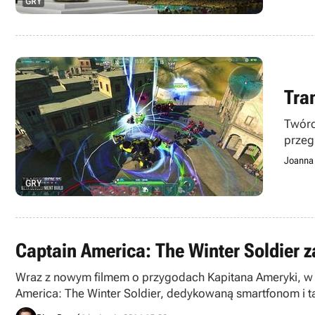
GRY
Tra
Twórc
przeg
Joanna 
GRY
Captain America: The Winter Soldier 
Wraz z nowym filmem o przygodach Kapitana Ameryki, w o
America: The Winter Soldier, dedykowaną smartfonom i 
początkowe poziomy. Koszt odblokowania pełnej wersji z