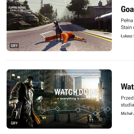
Goa
Pełna
Stain
zabaw
Łukasz 
GRY
Wat
Przed
studi
Michał 
GRY