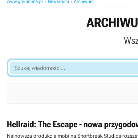
www.gry-online.pl
Newsroom
Archiwum


ARCHIWU
Wsz
Szukaj
wiadomości...
Hellraid: The Escape - nowa przygodow
Najnowsza produkcja mobilna Shortbreak Studios rozszer