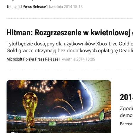
Techland Press Release
1 kwietnia 2014 18:13
Hitman: Rozgrzeszenie w kwietniowej 
Tytuł będzie dostępny dla użytkowników Xbox Live Gold o
Gold gracze otrzymają bez dodatkowych opłat grę Deadli
Microsoft Polska Press Release
1 kwietnia 2014 18:05
201
Zgodn
demon
konso
Bartosz