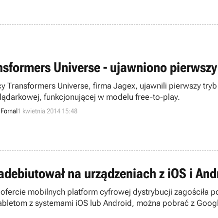
nsformers Universe - ujawniono pierwszy
y Transformers Universe, firma Jagex, ujawnili pierwszy try
lądarkowej, funkcjonującej w modelu free-to-play.
Fornal
1 kwietnia 2014 15:48
zadebiutował na urządzeniach z iOS i An
fercie mobilnych platform cyfrowej dystrybucji zagościła 
tabletom z systemami iOS lub Android, można pobrać z Goog
amyka się w kwocie ok. 10 zł. Podobną cenę należy zapłacić