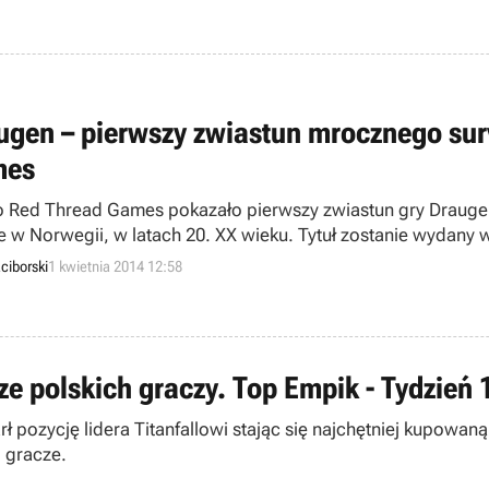
ugen – pierwszy zwiastun mrocznego surv
mes
o Red Thread Games pokazało pierwszy zwiastun gry Draugen,
e w Norwegii, w latach 20. XX wieku. Tytuł zostanie wydany 
ciborski
1 kwietnia 2014 12:58
ze polskich graczy. Top Empik - Tydzień 
rł pozycję lidera Titanfallowi stając się najchętniej kupow
i gracze.