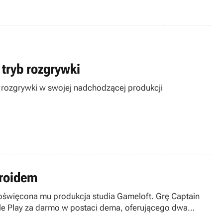
 tryb rozgrywki
b rozgrywki w swojej nadchodzącej produkcji
droidem
poświęcona mu produkcja studia Gameloft. Grę Captain
le Play za darmo w postaci dema, oferującego dwa
 za grę w App Store.