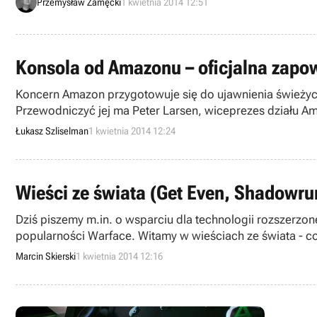
Przemysław Zamęcki
1 kwietnia 2014 12:51
Konsola od Amazonu – oficjalna zapow
Koncern Amazon przygotowuje się do ujawnienia świeżych
Przewodniczyć jej ma Peter Larsen, wiceprezes działu A
Łukasz Szliselman
1 kwietnia 2014 12:24
Wieści ze świata (Get Even, Shadowru
Dziś piszemy m.in. o wsparciu dla technologii rozszerzon
popularności Warface. Witamy w wieściach ze świata - co
Marcin Skierski
1 kwietnia 2014 12:16