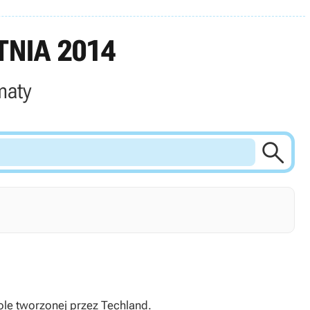
NIA 2014
maty

ole tworzonej przez Techland.