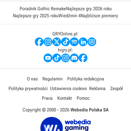
Poradnik Gothic Remake
Najlepsze gry 2026 roku
Najlepsze gry 2025 roku
Wiedźmin 4
Najbliższe premiery
GRYOnline.pl:
tvgry.pl:
O nas
Regulamin
Polityka redakcyjna
Polityka prywatności
Ustawienia cookies
Reklama
Zespół
Praca
Kontakt
Pomoc
Copyright © 2000 -
2026
Webedia Polska SA