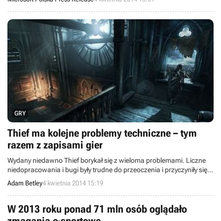
GRY
Thief ma kolejne problemy techniczne – tym
razem z zapisami gier
Wydany niedawno Thief borykał się z wieloma problemami. Liczne
niedopracowania i bugi były trudne do przeoczenia i przyczyniły się
do publikacji wielu niezbyt przychylnych recenzji produkcji firmy
Adam Betley
4 kwietnia 2014 15:19
Square Enix. Teraz, na początku kwietnia, gracze odkryli chyba
największą wpadkę zespołu Eidos Studios: zmiana daty
pokasowała albo pozmieniała zapisane stany gry.
W 2013 roku ponad 71 mln osób oglądało