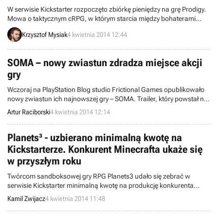
W serwisie Kickstarter rozpoczęto zbiórkę pieniędzy na grę Prodigy.
Mowa o taktycznym cRPG, w którym starcia między bohaterami
będą toczone nie przy użyciu myszki i klawiatury, lecz specjalnej
Krzysztof Mysiak
4 kwietnia 2014 12:44
elektronicznej planszy z figurkami i oddziałującymi na nie kartami.
Twórcy potrzebują 100 tysięcy dolarów, by przygotować tytuł do
wypuszczenia w wersji alfa. Gra powstaje na silniku Unreal Engine
SOMA – nowy zwiastun zdradza miejsce akcji
4, głównie z myślą o pecetach.
gry
Wczoraj na PlayStation Blog studio Frictional Games opublikowało
nowy zwiastun ich najnowszej gry – SOMA. Trailer, który powstał na
silniku tytułu, zdradził nam pewną interesującą informację. Okazało
Artur Raciborski
4 kwietnia 2014 12:14
się, że akcja gry osadzona zostanie pod wodą.
Planets³ - uzbierano minimalną kwotę na
Kickstarterze. Konkurent Minecrafta ukaże się
w przyszłym roku
Twórcom sandboksowej gry RPG Planets3 udało się zebrać w
serwisie Kickstarter minimalną kwotę na produkcję konkurenta
Minecrafta. Akcja zakończy się 6 kwietnia, więc chętni mogą jeszcze
Kamil Zwijacz
4 kwietnia 2014 11:48
wspierać twórców, zamawiając jednocześnie tytuł przed premierą.
Ta została zaplanowana na październik 2015 roku, w wersji na