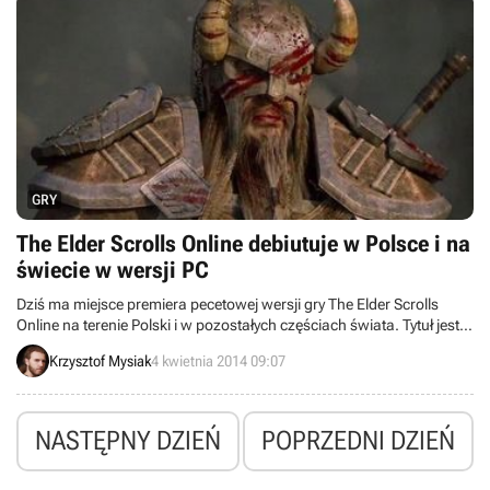
GRY
The Elder Scrolls Online debiutuje w Polsce i na
świecie w wersji PC
Dziś ma miejsce premiera pecetowej wersji gry The Elder Scrolls
Online na terenie Polski i w pozostałych częściach świata. Tytuł jest
dostępny u nas zarówno w wydaniu standardowym, jak i
Krzysztof Mysiak
4 kwietnia 2014 09:07
kolekcjonerskim (Edycja Cesarska). Ponadto z okazji debiutu twórcy
udostępnili infografikę, na której prezentują dotychczasowe
statystyki gry.
NASTĘPNY DZIEŃ
POPRZEDNI DZIEŃ