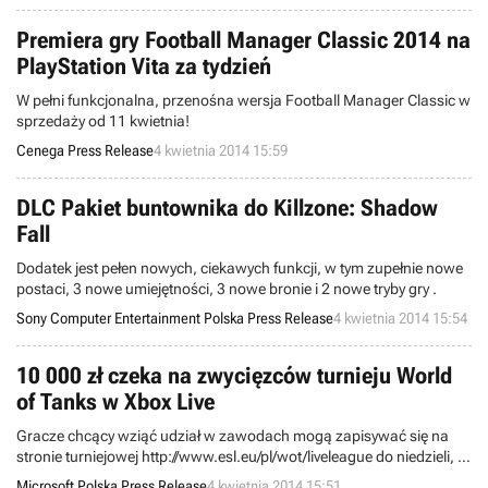
Premiera gry Football Manager Classic 2014 na
PlayStation Vita za tydzień
W pełni funkcjonalna, przenośna wersja Football Manager Classic w
sprzedaży od 11 kwietnia!
Cenega Press Release
4 kwietnia 2014 15:59
DLC Pakiet buntownika do Killzone: Shadow
Fall
Dodatek jest pełen nowych, ciekawych funkcji, w tym zupełnie nowe
postaci, 3 nowe umiejętności, 3 nowe bronie i 2 nowe tryby gry .
Sony Computer Entertainment Polska Press Release
4 kwietnia 2014 15:54
10 000 zł czeka na zwycięzców turnieju World
of Tanks w Xbox Live
Gracze chcący wziąć udział w zawodach mogą zapisywać się na
stronie turniejowej http://www.esl.eu/pl/wot/liveleague do niedzieli, 6
kwietnia 2014.
Microsoft Polska Press Release
4 kwietnia 2014 15:51