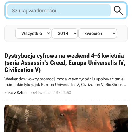

Szukaj
wiadomości...
Dystrybucja cyfrowa na weekend 4–6 kwietnia
(seria Assassin's Creed, Europa Universalis IV,
Civilization V)
Weekendowi łowcy promocji mogą w tym tygodniu upolować taniej
m.in. takie tytuły, jak Europa Universalis IV, Civilization V, BioShock
Infinite, Monaco oraz wszystkie odsłony serii Assassin's Creed.
Łukasz Szliselman
4 kwietnia 2014 23:53