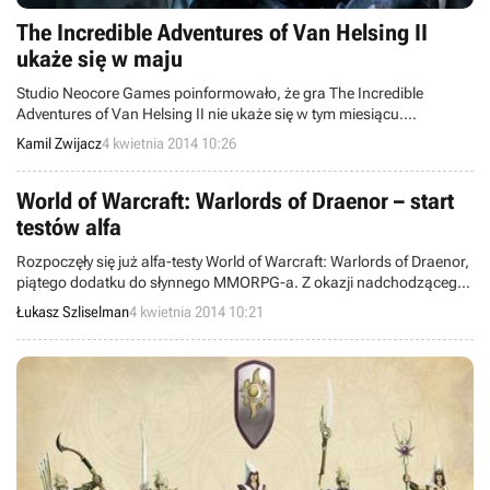
The Incredible Adventures of Van Helsing II
ukaże się w maju
Studio Neocore Games poinformowało, że gra The Incredible
Adventures of Van Helsing II nie ukaże się w tym miesiącu.
Deweloper pragnie bardziej doszlifować swój nowy projekt, w
Kamil Zwijacz
4 kwietnia 2014 10:26
związku z czym premiera produkcji z gatunku hack’n’slash została
przesunięta na 22 maja.
World of Warcraft: Warlords of Draenor – start
testów alfa
Rozpoczęły się już alfa-testy World of Warcraft: Warlords of Draenor,
piątego dodatku do słynnego MMORPG-a. Z okazji nadchodzącego
rozszerzenia studio Blizzard Entertainment postanowiło zastąpić
Łukasz Szliselman
4 kwietnia 2014 10:21
stary format plików (MPQ) wydajniejszym systemem (CASC).