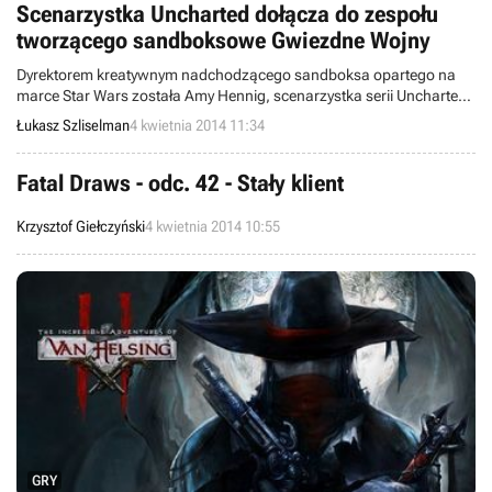
komputery PC (Windows).
Scenarzystka Uncharted dołącza do zespołu
tworzącego sandboksowe Gwiezdne Wojny
Dyrektorem kreatywnym nadchodzącego sandboksa opartego na
marce Star Wars została Amy Hennig, scenarzystka serii Uncharted.
Pani Hennig dołączyła do studia Visceral Games m.in. dlatego, że
Łukasz Szliselman
4 kwietnia 2014 11:34
sama jest fanką Gwiezdnych Wojen.
Fatal Draws - odc. 42 - Stały klient
Krzysztof Giełczyński
4 kwietnia 2014 10:55
GRY