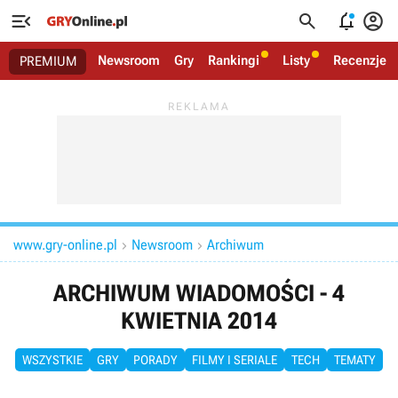




Newsroom
Gry
Rankingi
Listy
Recenzje
PREMIUM
www.gry-online.pl
Newsroom
Archiwum


ARCHIWUM WIADOMOŚCI - 4
KWIETNIA 2014
WSZYSTKIE
GRY
PORADY
FILMY I SERIALE
TECH
TEMATY