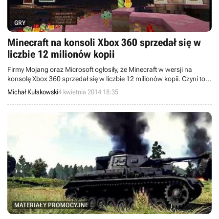
GRY
Minecraft na konsoli Xbox 360 sprzedał się w
liczbie 12 milionów kopii
Firmy Mojang oraz Microsoft ogłosiły, że Minecraft w wersji na
konsolę Xbox 360 sprzedał się w liczbie 12 milionów kopii. Czyni to z
niego jedną z najpopularniejszych produkcji w historii na tej
Michał Kułakowski
4 kwietnia 2014 18:35
platformie sprzętowej. Gra, która dostępna jest w tradycyjnej i
cyfrowej dystrybucji, trafiła na Xboksa w maju 2012 roku.
MATERIAŁY PROMOCYJNE