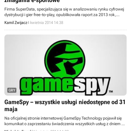
zmagania e-sportowe
Firma SuperData, specjalizująca się w analizowaniu rynku cyfrowej
dystrybucji i gier free-to-play, opublikowała raport za 2013 rok,
dotyczący oglądalności rozgrywek e-sportowych. Dzięki temu
Kamil Zwijacz
4 kwietnia 2014 14:38
dowiedzieliśmy się, że ta forma rozrywki cieszy się coraz większą
popularnością, notując w zeszłym roku 71,5 mln widzów na całym
świecie.
GRY
GameSpy – wszystkie usługi niedostępne od 31
maja
Na oficjalnej stronie internetowej GameSpy Technology pojawił się
komunikat o zaprzestaniu świadczenia wszystkich usług z dniem 31
maja br. oraz prośba o zwrócenie się bezpośrednio do wydawców