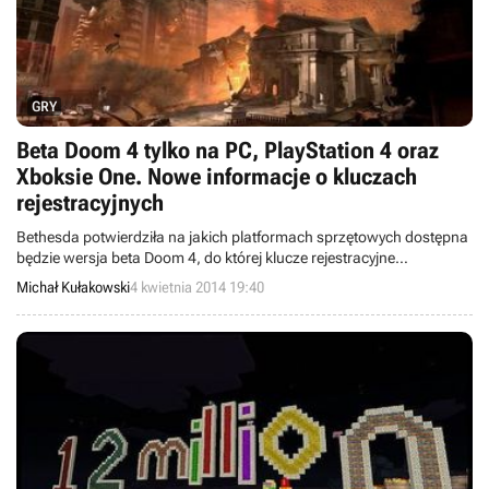
GRY
Beta Doom 4 tylko na PC, PlayStation 4 oraz
Xboksie One. Nowe informacje o kluczach
rejestracyjnych
Bethesda potwierdziła na jakich platformach sprzętowych dostępna
będzie wersja beta Doom 4, do której klucze rejestracyjne
dystrybuowane mają być wraz z pudełkową wersją gry Wolfenstein:
Michał Kułakowski
4 kwietnia 2014 19:40
The New Order. Dowiedzieliśmy się również czy gracze kupujący
cyfrowe wersje tytułu będą mieli szansę, by wziąć udział w testach.