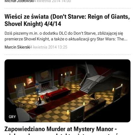
Michał Jodłowski
4 kwietnia 2014 14:00
gier po wszelkie informacje dotyczące wieloosobowej
funkcjonalności gier dotychczas korzystających z technologii
GameSpy.
Wieści ze świata (Don't Starve: Reign of Giants,
Shovel Knight) 4/4/14
Dziś piszemy m.in. o dodatku DLC do Don't Starve, zbliżającej się
premierze Shovel Knight, a także o aktualizacji gry Star Wars: The
Old Republic. Witamy w wieściach ze świata - codziennej porcji
Marcin Skierski
4 kwietnia 2014 13:25
krótkich wiadomości.
GRY
Zapowiedziano Murder at Mystery Manor -