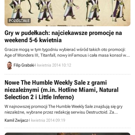
POZOSTAŁE
Gry w pudełkach: najciekawsze promocje na
weekend 5-6 kwietnia
Gracze mogą w tym tygodniu wybierać wśród takich oto promocji:
Age of Wonders III, Titanfall, nowy inFamous i cała masa konsol w
różnych wersjach. Zapraszam!
Filip Grabski
4 kwietnia 2014 10:12
Nowe The Humble Weekly Sale z grami
niezależnymi (m.in. Hotline Miami, Natural
Selection 2 i Little Inferno)
W najnowszej promocji The Humble Weekly Sale znajdują się gry
niezależne, wybrane przez redakcję serwisu Destructoid. Za
niewielkie pieniądze można nabyć m.in. Hotline Miami, Natural
Kamil Zwijacz
4 kwietnia 2014 09:19
Selection 2, PixelJunk Monsters Ultimate czy też Little Inferno.