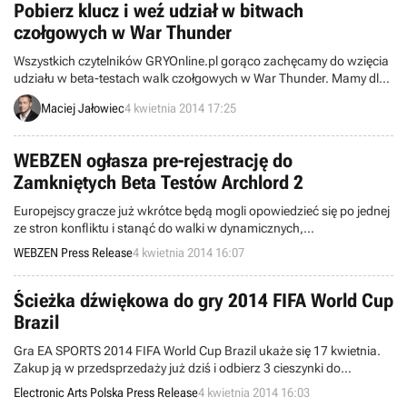
Pobierz klucz i weź udział w bitwach
czołgowych w War Thunder
Wszystkich czytelników GRYOnline.pl gorąco zachęcamy do wzięcia
udziału w beta-testach walk czołgowych w War Thunder. Mamy dla
Was unikalne klucze, dzięki którym będziecie mogli sami sprawdzić,
Maciej Jałowiec
4 kwietnia 2014 17:25
jak czołgi wyglądają w akcji. Dodatkowo, zachęcamy Was również
do wzięcia udziału w małym konkursie, w którym możecie zgarnąć
akcesoria firmy ROCCAT!
WEBZEN ogłasza pre-rejestrację do
Zamkniętych Beta Testów Archlord 2
Europejscy gracze już wkrótce będą mogli opowiedzieć się po jednej
ze stron konfliktu i stanąć do walki w dynamicznych,
wieloosobowych bitwach PvP.
WEBZEN Press Release
4 kwietnia 2014 16:07
Ścieżka dźwiękowa do gry 2014 FIFA World Cup
Brazil
Gra EA SPORTS 2014 FIFA World Cup Brazil ukaże się 17 kwietnia.
Zakup ją w przedsprzedaży już dziś i odbierz 3 cieszynki do
odblokowania w grze.
Electronic Arts Polska Press Release
4 kwietnia 2014 16:03