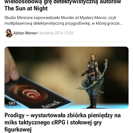
wieloosobową grę detektywistyczną autorów
The Sun at Night
Studio Minicore zapowiedziało Murder at Mystery Manor, czyli
multiplayerową detektywistyczną przygodówkę, w której gracze
będą musieli odkryć, kto z nich jest mordercą.
Adrian Werner
4 kwietnia 2014 12:55
GRY
Prodigy – wystartowała zbiórka pieniędzy na
miks taktycznego cRPG i stołowej gry
figurkowej