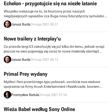
Echelon - przygotujcie się na niezłe latanie
Wszystko wskazuje na to, że tworzony przez naszych
niegdysiejszych sąsiadów zza Buga nowy futurystyczny symulator
lotu – Echelon, może okazać się nie lada gratką dla maniaków tego
Janusz Burda
24 maja 2001 08:37
typu gier. A dlaczego? Tego mam nadzieję dowiecie się po
przeczytaniu umieszczonej dziś na naszych stronach zapowiedzi.
Nowe trailery z Interplay'u
Co prawda targi E3 zakończyły się już kilka dni temu, jednak wciąż
jeszcze na sieci pojawiają się coraz to nowe materiały stamtąd
pochodzące. Dzisiaj przyszła kolej na firmę Interplay, która
Janusz Burda
24 maja 2001 08:13
zaprezentowała trailery kilku swoich gier.
Primal Prey wydany
Myśliwi i fani przeróżnego typu polowań, zwróćcie swe stalowe
spojrzenia na firmy Arush Entertainment i RealArcade, bowiem
wypuściły one swą najnowszą grę - Primal Prey.
Przemysław Bartula
24 maja 2001 07:54
Wieża Babel według Sony Online