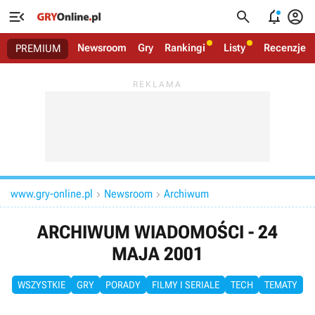




Newsroom
Gry
Rankingi
Listy
Recenzje
PREMIUM
www.gry-online.pl
Newsroom
Archiwum


ARCHIWUM WIADOMOŚCI - 24
MAJA 2001
WSZYSTKIE
GRY
PORADY
FILMY I SERIALE
TECH
TEMATY