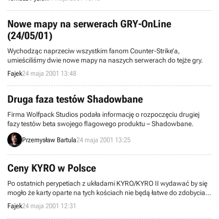
Forever. Według producenta, End Game charakteryzować będzie
technologia „Game in Game”, umożliwiająca zaimplementowanie
trzech gatunków w jednym produkcie.
Nowe mapy na serwerach GRY-OnLine
(24/05/01)
Wychodząc naprzeciw wszystkim fanom Counter-Strike’a,
umieściliśmy dwie nowe mapy na naszych serwerach do tejże gry.
Fajek
24 maja 2001 13:48
Druga faza testów Shadowbane
Firma Wolfpack Studios podała informację o rozpoczęciu drugiej
fazy testów beta swojego flagowego produktu – Shadowbane.
Przemysław Bartula
24 maja 2001 13:25
Ceny KYRO w Polsce
Po ostatnich perypetiach z układami KYRO/KYRO II wydawać by się
mogło że karty oparte na tych kościach nie będą łatwe do zdobycia
szczególnie w Polsce.
Fajek
24 maja 2001 12:31