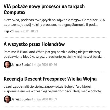
VIA pokaże nowy procesor na targach
Computex
5 czerwca, podczas trwających na Tajwanie targów Computex, VIA
zaprezentuje swój kolejny procesor, następcę Samuela II pod
kodową nazwą Ezra.
Fajek
24 maja 2001 10:21
A wszystko przez Holendrów
Pomimo iż Black and White jest grą bardzo dobrą nie jest niestety
pozbawione błędów, wręcz przeciwnie jest ich w niej nawet bardzo
dużo. Dlatego też uaktualnienie do tej gry które początkowo pojawić
Janusz Burda
24 maja 2001 09:56
się miało 21 maja było jednym z bardziej oczekiwanych. Niestety
data ta została przesunięta o kolejne 10 dni do przodu, a wszystko
przez ... Holendrów.
Recenzja Descent Freespace: Wielka Wojna
Jeżeli zapoznaliście się już zapowiedzią Echelon’a o której
wspominałem we wcześniejszej wiadomości i dalej macie ochotę
przeczytać coś na temat futurystycznych symulatorów lotu, to tym
Janusz Burda
24 maja 2001 08:59
razem chciałbym zaprosić Was do lektury recenzji „Descent
Freespace: Wielka Wojna”, gry może nieco starszej ale wciąż bardzo
grywalnej.