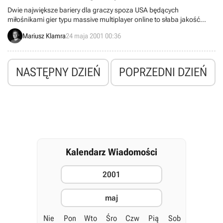
Dwie największe bariery dla graczy spoza USA będących
miłośnikami gier typu massive multiplayer online to słaba jakość
połączenia z serwerami oraz bariera językowa, która utrudnia lub
Mariusz Klamra
24 maja 2001 00:36
uniemożliwia dobrą zabawę graczom nie znającym języka
angielskiego. O ile ta pierwsza przeszkoda zapewne jeszcze długo
będzie nierozwiązywalna, to Sony Online znalazło sposób na drugą.
NASTĘPNY DZIEŃ
POPRZEDNI DZIEŃ
Kalendarz Wiadomości
2001
maj
Nie
Pon
Wto
Śro
Czw
Pią
Sob