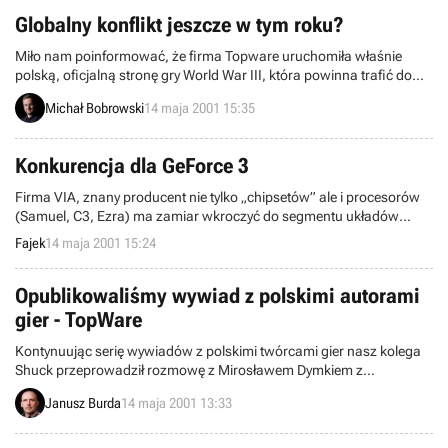
Globalny konflikt jeszcze w tym roku?
Miło nam poinformować, że firma Topware uruchomiła właśnie
polską, oficjalną stronę gry World War III, która powinna trafić do
sklepów już w II kwartale tego roku. Ten tytuł rzuci nas w sam
Michał Bobrowski
14 maja 2001 15:35
środek globalnego konfliktu pomiędzy NATO, Irakiem i Rosją
rozpoczętego w... 2001 roku.
Konkurencja dla GeForce 3
Firma VIA, znany producent nie tylko „chipsetów” ale i procesorów
(Samuel, C3, Ezra) ma zamiar wkroczyć do segmentu układów
graficznych.
Fajek
14 maja 2001 15:24
Opublikowaliśmy wywiad z polskimi autorami
gier - TopWare
Kontynuując serię wywiadów z polskimi twórcami gier nasz kolega
Shuck przeprowadził rozmowę z Mirosławem Dymkiem z
krakowskiego oddziału TopWare, której tematem była oczywiście
Janusz Burda
14 maja 2001 13:33
najnowsza produkcja tego zespołu, czyli Polanie II.