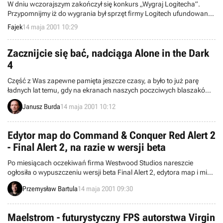
W dniu wczorajszym zakończył się konkurs „Wygraj Logitecha”.
Przypomnijmy iż do wygrania był sprzęt firmy Logitech ufundowany
przez krakowską firmę dystrybucyjną Veracomp.
Fajek
14 maja 2001 10:29
Zacznijcie się bać, nadciąga Alone in the Dark
4
Część z Was zapewne pamięta jeszcze czasy, a było to już parę
ładnych lat temu, gdy na ekranach naszych poczciwych blaszaków
pojawiła się pierwsza część Alone in the Dark. Grę tą cechowała
Janusz Burda
14 maja 2001 10:12
bardzo dobra jak na tamte czasy grafika 3D, no i oczywiście
mroczny i tajemniczy klimat horroru. Korzystając z odniesionego
sukcesu jakiś czas później ukazały się druga i trzecia część serii.
Edytor map do Command & Conquer Red Alert 2
Obecnie czekamy na czwartą już odsłonę tego tytułu, co zaoferuje
- Final Alert 2, na razie w wersji beta
on graczom i czy będzie cieszył się nie mniejszą popularnością niż
poprzedniczki? Odpowiedzi na te pytania znajdziecie w
Po miesiącach oczekiwań firma Westwood Studios nareszcie
zamieszczonej dziś na naszych stronach zapowiedzi. Zapraszam
ogłosiła o wypuszczeniu wersji beta Final Alert 2, edytora map i misji
do lektury.
do jednego z najsłynniejszych RTS-ów świata Command & Conquer
Przemysław Bartula
14 maja 2001 09:30
Red Alert 2.
Maelstrom - futurystyczny FPS autorstwa Virgin