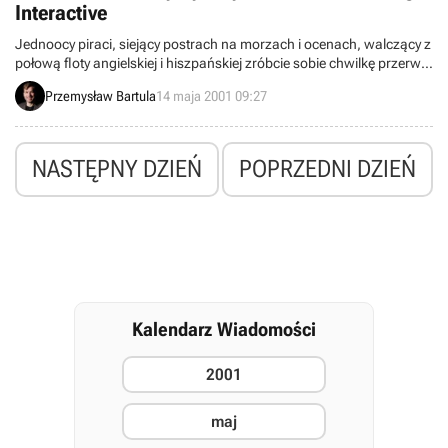
Interactive
Jednoocy piraci, siejący postrach na morzach i ocenach, walczący z
połową floty angielskiej i hiszpańskiej zróbcie sobie chwilkę przerwy i
zwróćcie swe sprawne oko na nadchodzącą produkcję firmy Virgin
Przemysław Bartula
14 maja 2001 09:27
Interactive o tytule Maelstrom.
NASTĘPNY DZIEŃ
POPRZEDNI DZIEŃ
Kalendarz Wiadomości
2001
maj