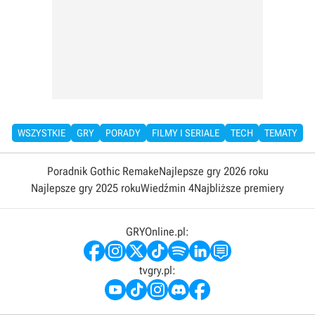
WSZYSTKIE
GRY
PORADY
FILMY I SERIALE
TECH
TEMATY
Poradnik Gothic Remake
Najlepsze gry 2026 roku
Najlepsze gry 2025 roku
Wiedźmin 4
Najbliższe premiery
GRYOnline.pl:
tvgry.pl: