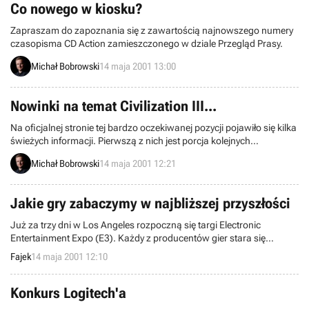
Co nowego w kiosku?
Zapraszam do zapoznania się z zawartością najnowszego numery
czasopisma CD Action zamieszczonego w dziale Przegląd Prasy.
Michał Bobrowski
14 maja 2001 13:00
Nowinki na temat Civilization III...
Na oficjalnej stronie tej bardzo oczekiwanej pozycji pojawiło się kilka
świeżych informacji. Pierwszą z nich jest porcja kolejnych
odpowiedzi autorów gry na pytania nadsyłane przez intenautów.
Michał Bobrowski
14 maja 2001 12:21
Obok tego znajdziemy również pełny opis zasobów, które będziemy
mogli wykorzystać podczas rozgrywki. Opublikowana zostały
również kolejna porcja screenshotów z samej gry.
Jakie gry zabaczymy w najbliższej przyszłości
Już za trzy dni w Los Angeles rozpoczną się targi Electronic
Entertainment Expo (E3). Każdy z producentów gier stara się
zaprezentować coś ciekawego i dlatego jest to okazja do
Fajek
14 maja 2001 12:10
zobaczenia najnowszych tytułów które są jeszcze w produkcji.
Konkurs Logitech'a