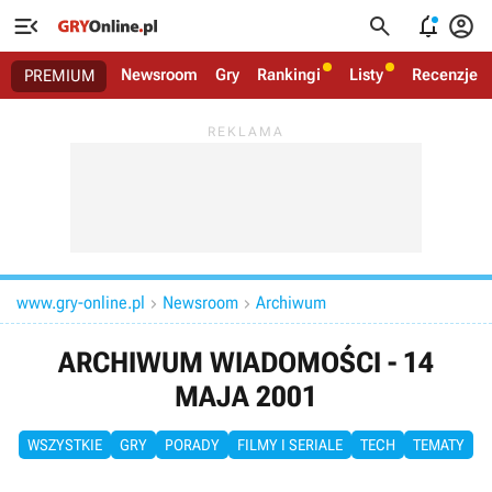




Newsroom
Gry
Rankingi
Listy
Recenzje
PREMIUM
www.gry-online.pl
Newsroom
Archiwum


ARCHIWUM WIADOMOŚCI - 14
MAJA 2001
WSZYSTKIE
GRY
PORADY
FILMY I SERIALE
TECH
TEMATY