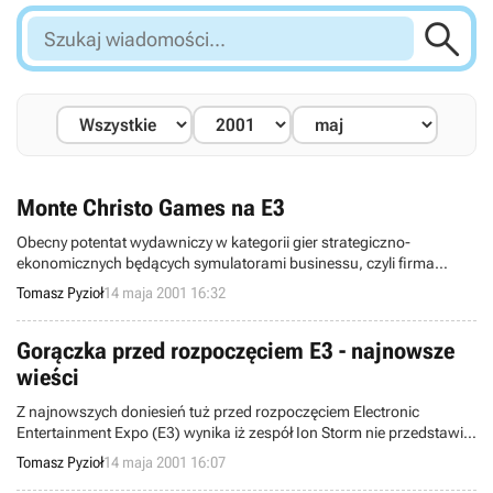

Szukaj
wiadomości...
Monte Christo Games na E3
Obecny potentat wydawniczy w kategorii gier strategiczno-
ekonomicznych będących symulatorami businessu, czyli firma
Monte Christo Games przygotowuje na targi Electronic
Tomasz Pyzioł
14 maja 2001 16:32
Entertainment Expo (E3) kolejne niespodzianki.
Gorączka przed rozpoczęciem E3 - najnowsze
wieści
Z najnowszych doniesień tuż przed rozpoczęciem Electronic
Entertainment Expo (E3) wynika iż zespół Ion Storm nie przedstawi
jednak żadnej nowej gry. Wygląda na to że jeszcze poczekamy na
Tomasz Pyzioł
14 maja 2001 16:07
Deus Ex 2.