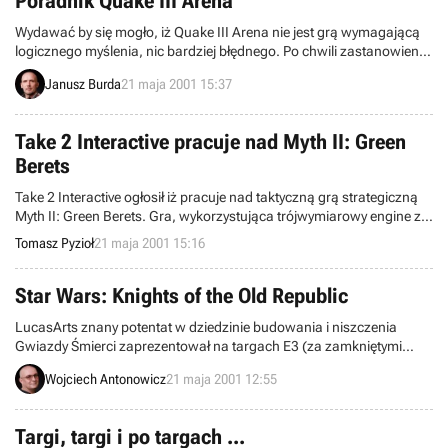
Poradnik Quake III Arena
Wydawać by się mogło, iż Quake III Arena nie jest grą wymagającą
logicznego myślenia, nic bardziej błędnego. Po chwili zastanowienia
okazuje się, że nie wystarczy w nim jedynie biegać i strzelać na oślep
Janusz Burda
21 maja 2001 15:37
lecz aby pokonać wroga należy odpowiednio zaplanować swoje
ruchy, zwłaszcza, że w większości przypadków naszym
przeciwnikiem będzie żywy człowiek. Pomoże Wam w tym między
Take 2 Interactive pracuje nad Myth II: Green
innymi zamieszczony dziś u nas poradnik.
Berets
Take 2 Interactive ogłosił iż pracuje nad taktyczną grą strategiczną
Myth II: Green Berets. Gra, wykorzystująca trójwymiarowy engine z
Myth II stworzony przez Bungie Software, rozgrywać się będzie w
Tomasz Pyzioł
21 maja 2001 15:16
czasie wojny w Wietnamie. Zamiast świata fantasy z zamkami,
magią i orkami znajdziemy się w środku niebezpiecznej
południowoazjatyckiej dżungli.
Star Wars: Knights of the Old Republic
LucasArts znany potentat w dziedzinie budowania i niszczenia
Gwiazdy Śmierci zaprezentował na targach E3 (za zamkniętymi
drzwiami) pierwsze efekty prac nad cRPG z pod tytułem Star Wars:
Wojciech Antonowicz
21 maja 2001 12:55
Knights of the Old Republic.
Targi, targi i po targach ...