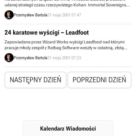
udanej strategii czasu rzeczywistego Kohan: Immortal Sovereigns
poinformował, iż pracuje już nad dodatkiem do niej, Kohan:
Przemysław Bartula
21 maja 2001 07:47
Ahriman's Gift .
24 karatowe wyścigi – Leadfoot
Zapowiadane przez Wizard Works wyścigi Leadfood nad którymi
pracuje młody zespół z Ratbag Software weszły w ostatnią, złotą
fazę produkcji i już w wkrótce trafią do sprzedaży.
Przemysław Bartula
21 maja 2001 07:23
NASTĘPNY DZIEŃ
POPRZEDNI DZIEŃ
Kalendarz Wiadomości