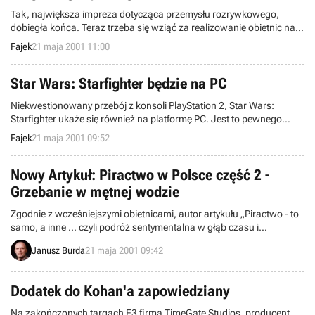
Tak, największa impreza dotycząca przemysłu rozrywkowego,
dobiegła końca. Teraz trzeba się wziąć za realizowanie obietnic na
nich złożonych, na kończenie tytułów których dema zostały
Fajek
21 maja 2001 11:00
zaprezentowane.
Star Wars: Starfighter będzie na PC
Niekwestionowany przebój z konsoli PlayStation 2, Star Wars:
Starfighter ukaże się również na platformę PC. Jest to pewnego
rodzaju zaskoczenie, ponieważ z planu wydawniczego firmy
Fajek
21 maja 2001 09:52
LucasArts można wywnioskować, że będzie ona tworzyła gry
głównie na konsole PlayStation 2, Xbox, GameCube.
Nowy Artykuł: Piractwo w Polsce część 2 -
Grzebanie w mętnej wodzie
Zgodnie z wcześniejszymi obietnicami, autor artykułu „Piractwo - to
samo, a inne ... czyli podróż sentymentalna w głąb czasu i
wspomnień”, powrócił do tematu i tym razem zajął się czasami
Janusz Burda
21 maja 2001 09:42
współczesnymi, tzn. piractwem w jego obecnej formie.
Dodatek do Kohan'a zapowiedziany
Na zakończonych targach E3 firma TimeGate Studios, producent