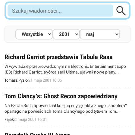

Szukaj
wiadomości...
Richard Garriot przedstawia Tabula Rasa
W wywiadzie przeprowadzonym na Electronic Entertainment Expo
(E3) Richard Garriot, twórca serii Ultima, ujawnił nowe plany
dotyczące ambitnego projektu gry massively multiplayer online.
Tomasz Pyzioł
21 maja 2001 16:05
Roboczy tytuł gry brzmi Tabula Rasa (łac. czysta karta), co sugeruje
rozpoczęcie całkowicie nowego rozdziału w branży gier przez
obecny zespół Garriota – Destination Games.
Tom Clancy’s: Ghost Recon zapowiedziany
Na E3 Ubi Soft zapowiedział kolejną edycję taktycznego „shootera”
opartego na powieściach Toma Clancy’iego pod tytułem Tom
Clancy’s: Ghost Recon.
Fajek
21 maja 2001 16:01