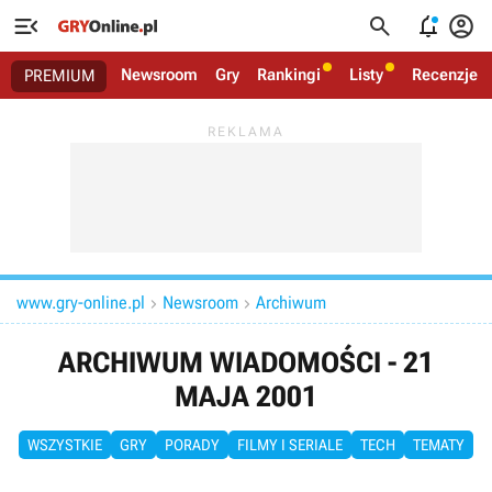




Newsroom
Gry
Rankingi
Listy
Recenzje
PREMIUM
www.gry-online.pl
Newsroom
Archiwum


ARCHIWUM WIADOMOŚCI - 21
MAJA 2001
WSZYSTKIE
GRY
PORADY
FILMY I SERIALE
TECH
TEMATY