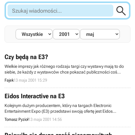

Szukaj
wiadomości...
Czy będą na E3?
Wielkie imprezy jak różnego rodzaju targi czy wystawy mają to do
siebie, że każdy z wystawców chce pokazać publiczności coś
zaskakującegi i niespodziweanego. I nie ważne czy chodzi tu o nowy
Fajek
13 maja 2001 15:29
model samochodu czy też o grę komputerową.
Eidos Interactive na E3
Kolejnym dużym producentem, który na targach Electronic
Entertainment Expo (E3) przedstawi swoją ofertę jest Eidos
Interactive. Zapowiada on kilka nowych tytułów z Crystal Dynamics,
Tomasz Pyzioł
13 maja 2001 14:56
producenta takich gier jak Gex czy Soul Reaver, Core Design, twórcy
serii Tomb Raider, Ion Storm, który zrobił kapitalnego Deus Ex, oraz
hiszpańskiego Pyro Studio, znanego z taktycznej strategii