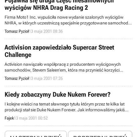
Pojawiła się druga część niesamowitych
Commandos.
wyścigów NHRA Drag Racing 2
Firma Moto1 Inc. wypuściła nowe wydanie szalonych wyścigów
NHRA, w których uczestniczą specjalnie przygotowane samochody
z napędem odrzutowym ścigające się na dystansie 400 metrów.
Tomasz Pyzioł
13 maja 2001 08:36
Activision zapowiedziało Supercar Street
Challenge
Activision nawiązało współpracę z producentem wyścigowych
samochodów, Stevem Saleen’em, która ma przynieść korzyści
podczas prac nad nowo powstającymi wyścigami samochodowymi
Tomasz Pyzioł
13 maja 2001 07:26
Supercar Street Challenge.
Kiedy zobaczymy Duke Nukem Forever?
I kolejne wieści na temat sławnego tytułu którym przez te kilka lat
produkcji stał sie Duke Nukem Forever. Jak informowaliśmy jakiś
czas temu, na rozpoczynających się niebawem targach E3 ma
Fajek
13 maja 2001 00:52
zostać zaprezentowany film video z tejże gry.