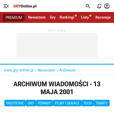




Newsroom
Gry
Rankingi
Listy
Recenzje
PREMIUM
www.gry-online.pl
Newsroom
Archiwum


ARCHIWUM WIADOMOŚCI - 13
MAJA 2001
WSZYSTKIE
GRY
PORADY
FILMY I SERIALE
TECH
TEMATY