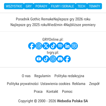
WSZYSTKIE
GRY
PORADY
FILMY I SERIALE
TECH
TEMATY
Poradnik Gothic Remake
Najlepsze gry 2026 roku
Najlepsze gry 2025 roku
Wiedźmin 4
Najbliższe premiery
GRYOnline.pl:
tvgry.pl:
O nas
Regulamin
Polityka redakcyjna
Polityka prywatności
Ustawienia cookies
Reklama
Zespół
Praca
Kontakt
Pomoc
Copyright © 2000 -
2026
Webedia Polska SA