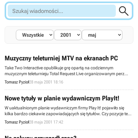

Szukaj
wiadomości...
Muzyczny teleturniej MTV na ekranach PC
Take Two Interactive opublikuje grę opartą na codziennym
muzycznym teleturnieju Total Request Live organizowanym perz
telewizję MTV. Nad grą zatytułowaną MTV Total Request Live Trivia
Tomasz Pyzioł
28 maja 2001 18:16
pracuje zespół Hypnotix, znany z parodii Deer Avenger oraz Who
Wants to Beat Up a Millionaire (która zostanie wydana w Polce przez
firmę CODA pod nazwą Miliarderzy).
Nowe tytuły w planie wydawniczym PlayIt!
W uaktualnionym planie wydawniczym firmy Play It! pojawiło się
kilka bardzo ciekawie zapowiadających się tytułów. Czy pozycje te
wystarczą by zmienić wyniki „rankingu” dystrybutorów, którego
Tomasz Pyzioł
28 maja 2001 17:42
dokonaliśmy wczoraj? Jeszcze na razie przepaść dzieląca Play It! od
dwóch liderów jest zbyt duża, jednak zapowiadane gry z pewnością
umocnią jego trzecią pozycję w kraju.