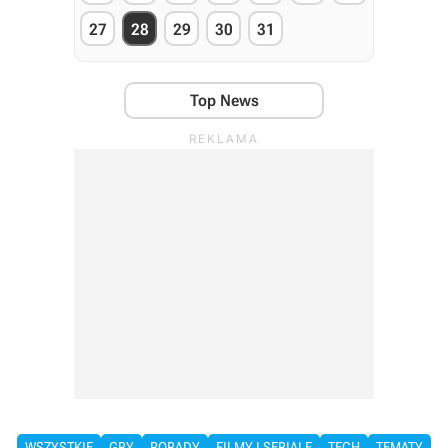
27
28
29
30
31
Top News
WSZYSTKIE
GRY
PORADY
FILMY I SERIALE
TECH
TEMATY