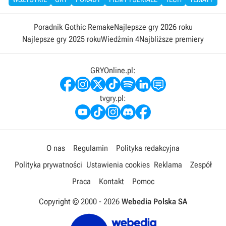
Poradnik Gothic Remake
Najlepsze gry 2026 roku
Najlepsze gry 2025 roku
Wiedźmin 4
Najbliższe premiery
GRYOnline.pl:
tvgry.pl:
O nas
Regulamin
Polityka redakcyjna
Polityka prywatności
Ustawienia cookies
Reklama
Zespół
Praca
Kontakt
Pomoc
Copyright © 2000 -
2026
Webedia Polska SA