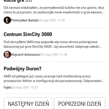
Kocia gra !!!!
Od zawsze wiedziałem, że pomysłowość ludzka nie zna granic, lecz
mimo to przyznam, że zaskoczyła mnie wiadomość o grze sieciowej
dedykowanej nietypowym odbiorcom - kotom.
Przemysław Bartula
28 maja 2001 11:56
Centrum SimCity 3000
Pod skrzydłami IMGroup pojawiła się nowa strona poświęcona
klasycznej już grze SimCity 3000. Jej zawartość obejmuje całość
tematu związanego z tą najlepszą jak dotychczas symulacją miasta.
Wojciech Antonowicz
28 maja 2001 11:46
Podwójny Duron?
AMD od jakiegoś już czasu pracuje nad możliwością pracy
procesorów Athlon w konfiguracji dwuprocesorowej. Odpowiedni
„chipset” umożliwiający to powinien pojawić się niebawem. Tym
Fajek
28 maja 2001 10:23
czasem pojawiają się informacje jakoby możliwość pracy
dwuprocesorowej pojawiła się również w przypadku tańszych
procesorów z rodziny Duron.
NASTĘPNY DZIEŃ
POPRZEDNI DZIEŃ