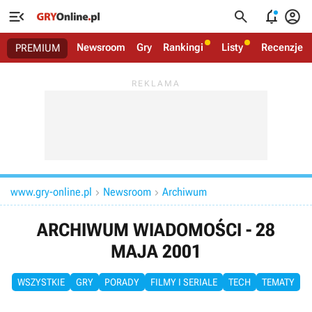




Newsroom
Gry
Rankingi
Listy
Recenzje
PREMIUM
www.gry-online.pl
Newsroom
Archiwum


ARCHIWUM WIADOMOŚCI - 28
MAJA 2001
WSZYSTKIE
GRY
PORADY
FILMY I SERIALE
TECH
TEMATY