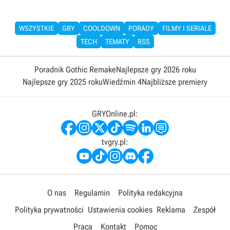
WSZYSTKIE
GRY
COOLDOWN
PORADY
FILMY I SERIALE
TECH
TEMATY
RSS
Poradnik Gothic Remake
Najlepsze gry 2026 roku
Najlepsze gry 2025 roku
Wiedźmin 4
Najbliższe premiery
GRYOnline.pl:
tvgry.pl:
O nas
Regulamin
Polityka redakcyjna
Polityka prywatności
Ustawienia cookies
Reklama
Zespół
Praca
Kontakt
Pomoc