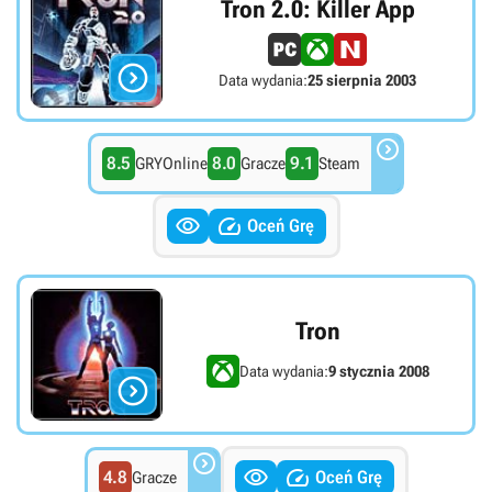
Tron 2.0: Killer App

Data wydania:
25 sierpnia 2003

8.5
8.0
9.1
GRYOnline
Gracze
Steam


Oceń Grę
Tron
Data wydania:
9 stycznia 2008




4.8
Oceń Grę
Gracze