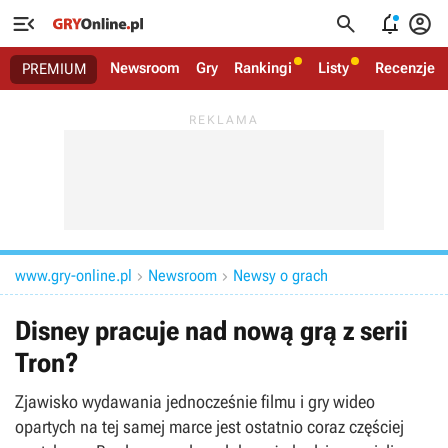




Newsroom
Gry
Rankingi
Listy
Recenzje
PREMIUM
www.gry-online.pl
Newsroom
Newsy o grach


Disney pracuje nad nową grą z serii
Tron?
Zjawisko wydawania jednocześnie filmu i gry wideo
opartych na tej samej marce jest ostatnio coraz częściej