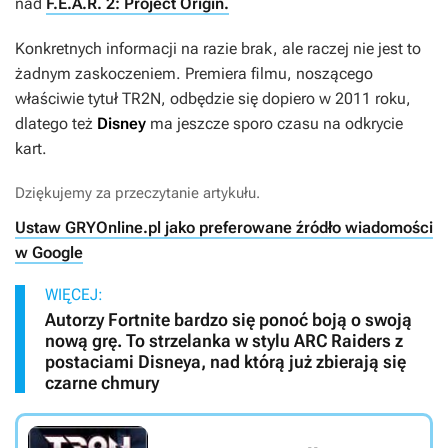
nad
F.E.A.R. 2: Project Origin.
Konkretnych informacji na razie brak, ale raczej nie jest to
żadnym zaskoczeniem. Premiera filmu, noszącego
właściwie tytuł TR2N, odbędzie się dopiero w 2011 roku,
dlatego też
Disney
ma jeszcze sporo czasu na odkrycie
kart.
Dziękujemy za przeczytanie artykułu.
Ustaw GRYOnline.pl jako preferowane źródło wiadomości
w Google
WIĘCEJ:
Autorzy Fortnite bardzo się ponoć boją o swoją
nową grę. To strzelanka w stylu ARC Raiders z
postaciami Disneya, nad którą już zbierają się
czarne chmury