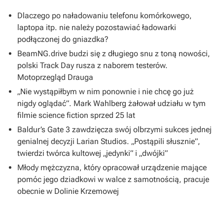
Dlaczego po naładowaniu telefonu komórkowego,
laptopa itp. nie należy pozostawiać ładowarki
podłączonej do gniazdka?
BeamNG.drive budzi się z długiego snu z toną nowości,
polski Track Day rusza z naborem testerów.
Motoprzegląd Drauga
„Nie wystąpiłbym w nim ponownie i nie chcę go już
nigdy oglądać”. Mark Wahlberg żałował udziału w tym
filmie science fiction sprzed 25 lat
Baldur’s Gate 3 zawdzięcza swój olbrzymi sukces jednej
genialnej decyzji Larian Studios. „Postąpili słusznie”,
twierdzi twórca kultowej „jedynki” i „dwójki”
Młody mężczyzna, który opracował urządzenie mające
pomóc jego dziadkowi w walce z samotnością, pracuje
obecnie w Dolinie Krzemowej