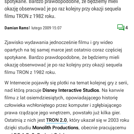
spotykane. Bardzo prawdopodobne, że będziemy mieli
okazję obserwować je po raz kolejny przy okazji sequela
filmu TRON z 1982 roku.

4
Damian Rams
1 lutego 2009 15:07
Zjawisko wydawania jednocześnie filmu i gry wideo
opartych na tej samej marce jest ostatnio coraz częściej
spotykane. Bardzo prawdopodobne, że będziemy mieli
okazję obserwować je po raz kolejny przy okazji sequela
filmu TRON z 1982 roku.
W Internecie pojawiły się plotki na temat kolejnej gry z serii,
nad którą pracuje
Disney Interactive Studios
. Na kanwie
filmu z lat osiemdziesiątych, opowiadającego historię
człowieka wchłoniętego przez komputer i zgłębiającego
prawa rządzące jego wnętrzem, powstało już kilka gier.
Ostatnią z nich jest
TRON 2.0
, który ukazał się w 2003 roku
dzięki studiu
Monolith Productions
, obecnie pracującemu