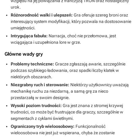
względu na jej powiązania z franczyzą TRON oraz nostalgiczny
urok.
Różnorodność walki i ulepszeń:
Gra oferuje szereg broni oraz
interesujący system modyfikacji, który pozwala na dostosowanie
umiejętności.
Intrygująca fabuła:
Narracja, choć nie przełomowa, jest
wciągająca i uzupełniona lore w grze.
Główne wady gry
Problemy techniczne:
Gracze zgłaszają awarie, szczególnie
podczas szybkiego ładowania, oraz spadki liczby klatek w
niektórych obszarach.
Niezgrabny ruch i sterowanie:
Niektórzy użytkownicy uważają
mechanikę ruchu za niezdarną, a samą grę za nieco
przestarzałą w swoim designie.
Wysoki poziom trudności:
Gra jest znana z stromej krzywej
trudności, co może być frustrujące dla graczy, szczególnie w
segmentach z cyklami świetlnymi.
Ograniczony tryb wieloosobowy:
Funkcjonalność
wieloosobowa nie jest już wspierana, chyba że zostanie