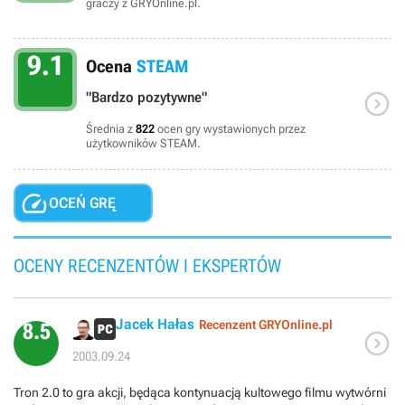
graczy z GRYOnline.pl.
9.1
Ocena
STEAM

"Bardzo pozytywne"
Średnia z
822
ocen gry wystawionych przez
użytkowników STEAM.

OCEŃ GRĘ
OCENY RECENZENTÓW I EKSPERTÓW
Jacek Hałas
Recenzent GRYOnline.pl
8.5

2003.09.24
Tron 2.0 to gra akcji, będąca kontynuacją kultowego filmu wytwórni