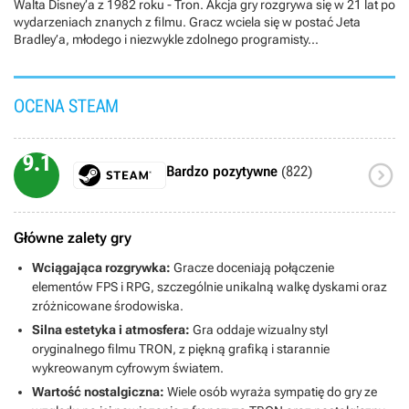
Walta Disney’a z 1982 roku - Tron. Akcja gry rozgrywa się w 21 lat po
wydarzeniach znanych z filmu. Gracz wciela się w postać Jeta
Bradley’a, młodego i niezwykle zdolnego programisty...
OCENA STEAM
9.1

Bardzo pozytywne
(822)
Główne zalety gry
Wciągająca rozgrywka:
Gracze doceniają połączenie
elementów FPS i RPG, szczególnie unikalną walkę dyskami oraz
zróżnicowane środowiska.
Silna estetyka i atmosfera:
Gra oddaje wizualny styl
oryginalnego filmu TRON, z piękną grafiką i starannie
wykreowanym cyfrowym światem.
Wartość nostalgiczna:
Wiele osób wyraża sympatię do gry ze