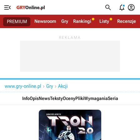




Newsroom
Gry
Rankingi
Listy
Recenzje
PREMIUM
www.gry-online.pl
Gry
Akcji


Info
Opis
News
Teksty
Oceny
Pliki
Wymagania
Seria