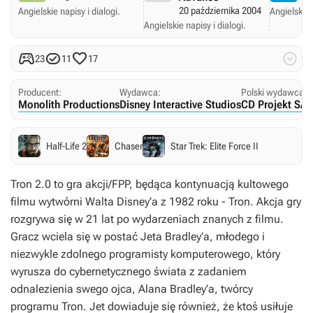
20 października 2004
Angielskie napisy i dialogi.
Angielskie 
Angielskie napisy i dialogi.




23
11
17
Producent:
Wydawca:
Polski wydawca:
Monolith Productions
Disney Interactive Studios
CD Projekt SA
Half-Life 2
Chaser
Star Trek: Elite Force II
Tron 2.0 to gra akcji/FPP, będąca kontynuacją kultowego
filmu wytwórni Walta Disney’a z 1982 roku - Tron. Akcja gry
rozgrywa się w 21 lat po wydarzeniach znanych z filmu.
Gracz wciela się w postać Jeta Bradley’a, młodego i
niezwykle zdolnego programisty komputerowego, który
wyrusza do cybernetycznego świata z zadaniem
odnalezienia swego ojca, Alana Bradley’a, twórcy
programu Tron. Jet dowiaduje się również, że ktoś usiłuje