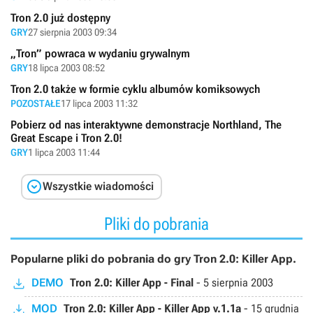
Tron 2.0 już dostępny
GRY
27 sierpnia 2003 09:34
„Tron” powraca w wydaniu grywalnym
GRY
18 lipca 2003 08:52
Tron 2.0 także w formie cyklu albumów komiksowych
POZOSTAŁE
17 lipca 2003 11:32
Pobierz od nas interaktywne demonstracje Northland, The
Great Escape i Tron 2.0!
GRY
1 lipca 2003 11:44

Wszystkie wiadomości
Pliki do pobrania
Popularne pliki do pobrania do gry Tron 2.0: Killer App.
DEMO
Tron 2.0: Killer App - Final
-
5 sierpnia 2003
MOD
Tron 2.0: Killer App - Killer App v.1.1a
-
15 grudnia