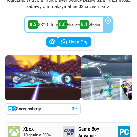
logiczne. W trybie multiplayer twórcy przewidzieli możliwość
zabawy dla maksymalnie 32 uczestników.

8.5
8.0
9.1
GRYOnline
Gracze
Steam


Oceń Grę

Screenshoty
39
Xbox
Game Boy
P
10 grudnia 2004
25
Advance