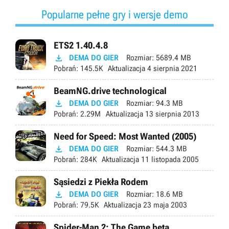
Popularne pełne gry i wersje demo
ETS2 1.40.4.8

DEMA DO GIER
Rozmiar:
5689.4 MB
Pobrań:
145.5K
Aktualizacja
4 sierpnia 2021
BeamNG.drive technological

DEMA DO GIER
Rozmiar:
94.3 MB
Pobrań:
2.29M
Aktualizacja
13 sierpnia 2013
Need for Speed: Most Wanted (2005)

DEMA DO GIER
Rozmiar:
544.3 MB
Pobrań:
284K
Aktualizacja
11 listopada 2005
Sąsiedzi z Piekła Rodem

DEMA DO GIER
Rozmiar:
18.6 MB
Pobrań:
79.5K
Aktualizacja
23 maja 2003
Spider-Man 2: The Game beta