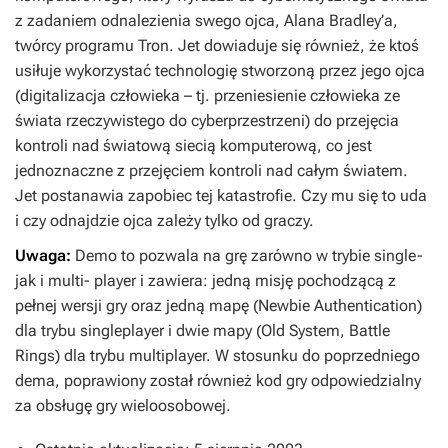
z zadaniem odnalezienia swego ojca, Alana Bradley’a,
twórcy programu Tron. Jet dowiaduje się również, że ktoś
usiłuje wykorzystać technologię stworzoną przez jego ojca
(digitalizacja człowieka – tj. przeniesienie człowieka ze
świata rzeczywistego do cyberprzestrzeni) do przejęcia
kontroli nad światową siecią komputerową, co jest
jednoznaczne z przejęciem kontroli nad całym światem.
Jet postanawia zapobiec tej katastrofie. Czy mu się to uda
i czy odnajdzie ojca zależy tylko od graczy.
Uwaga:
Demo to pozwala na grę zarówno w trybie single-
jak i multi- player i zawiera: jedną misję pochodzącą z
pełnej wersji gry oraz jedną mapę (Newbie Authentication)
dla trybu singleplayer i dwie mapy (Old System, Battle
Rings) dla trybu multiplayer. W stosunku do poprzedniego
dema, poprawiony został również kod gry odpowiedzialny
za obsługę gry wieloosobowej.