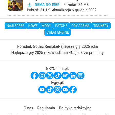

DEMA DO GIER
Rozmiar:
24 MB
Pobrań:
31.1K
Aktualizacja
6 grudnia 2002
NAJLEPSZE
NOWE
MODY
PATCHE
GRY / DEMA
TRAINERY
CHEAT ENGINE
Poradnik Gothic Remake
Najlepsze gry 2026 roku
Najlepsze gry 2025 roku
Wiedźmin 4
Najbliższe premiery
GRYOnline.pl:
tvgry.pl:
O nas
Regulamin
Polityka redakcyjna