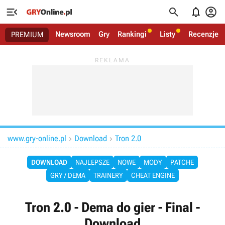




Newsroom
Gry
Rankingi
Listy
Recenzje
PREMIUM
www.gry-online.pl
Download
Tron 2.0


DOWNLOAD
NAJLEPSZE
NOWE
MODY
PATCHE
GRY / DEMA
TRAINERY
CHEAT ENGINE
Tron 2.0 - Dema do gier - Final -
Download