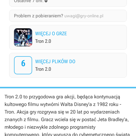
0
Ostatnie 7 dni:
Problem z pobieraniem?
uwagi@gry-online.pl
WIĘCEJ O GRZE
Tron 2.0
6
WIĘCEJ PLIKÓW DO
Tron 2.0
Tron 2.0 to przygodowa gra akcji, będąca kontynuacją
kultowego filmu wytwórni Walta Disney’a z 1982 roku -
Tron. Akcja gry rozgrywa się w 20 lat po wydarzeniach
znanych z filmu. Gracz wciela się w postać Jeta Bradley’a,
młodego i niezwykle zdolnego programisty
komputerowego, który wyrusza do cybernetycznego świata