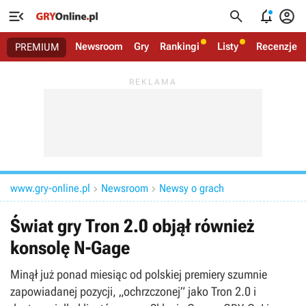




Newsroom
Gry
Rankingi
Listy
Recenzje
PREMIUM
www.gry-online.pl
Newsroom
Newsy o grach


Świat gry Tron 2.0 objął również
konsolę N-Gage
Minął już ponad miesiąc od polskiej premiery szumnie
zapowiadanej pozycji, „ochrzczonej” jako Tron 2.0 i