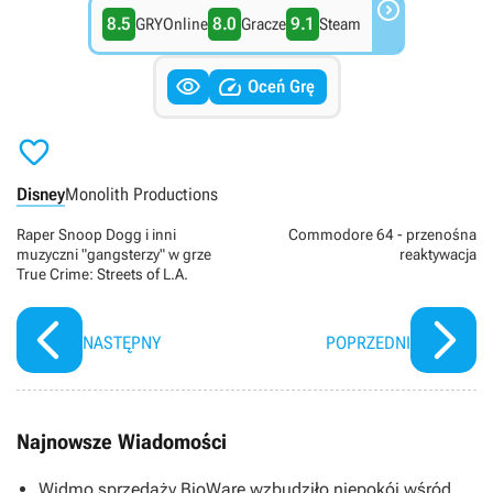

8.5
8.0
9.1
GRYOnline
Gracze
Steam


Oceń Grę

Disney
Monolith Productions
Raper Snoop Dogg i inni
Commodore 64 - przenośna
muzyczni "gangsterzy" w grze
reaktywacja
True Crime: Streets of L.A.
NASTĘPNY
POPRZEDNI
Najnowsze Wiadomości
Widmo sprzedaży BioWare wzbudziło niepokój wśród