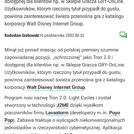
dostępnej dla klientów np. w Sklepie Gracza GRY-OnLine.
Użytkowników, którym rzeczony tytuł przypadł do gustu,
powinna zainteresować świeża przenośna gra z katalogu
korporacji Walt Disney Internet Group.

Radosław Grabowski
16 października 2003 08:55
Minął już ponad miesiąc od polskiej premiery szumnie
zapowiadanej pozycji, „ochrzczonej” jako Tron 2.0 i
dostępnej dla klientów np. w Sklepie Gracza GRY-OnLine.
Użytkowników, którym rzeczony tytuł przypadł do gustu,
powinna zainteresować świeża przenośna gra z katalogu
korporacji
Walt Disney Internet Group
.
Program nosi nazwę Tron 2.0: Light Cycles i został
stworzony w technologii
J2ME
dzięki wysiłkom
pracowników firmy
Lavastorm
(developerzy m.in.
Puyo
Pop
). Zabawa traktuje o wyścigach niekonwencjonalnych
jednośladów w rzeczywistości cybernetycznej. Aplikacja