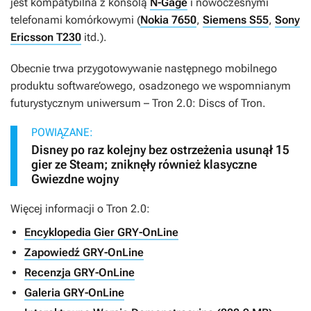
jest kompatybilna z konsolą
N-Gage
i nowoczesnymi
telefonami komórkowymi (
Nokia 7650
,
Siemens S55
,
Sony
Ericsson T230
itd.).
Obecnie trwa przygotowywanie następnego mobilnego
produktu software’owego, osadzonego we wspomnianym
futurystycznym uniwersum – Tron 2.0: Discs of Tron.
POWIĄZANE:
Disney po raz kolejny bez ostrzeżenia usunął 15
gier ze Steam; zniknęły również klasyczne
Gwiezdne wojny
Więcej informacji o Tron 2.0:
Encyklopedia Gier GRY-OnLine
Zapowiedź GRY-OnLine
Recenzja GRY-OnLine
Galeria GRY-OnLine