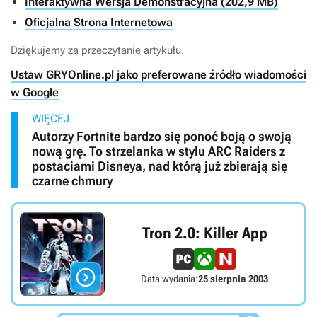
Interaktywna Wersja Demonstracyjna (202,9 MB)
Oficjalna Strona Internetowa
Dziękujemy za przeczytanie artykułu.
Ustaw GRYOnline.pl jako preferowane źródło wiadomości
w Google
WIĘCEJ:
Autorzy Fortnite bardzo się ponoć boją o swoją
nową grę. To strzelanka w stylu ARC Raiders z
postaciami Disneya, nad którą już zbierają się
czarne chmury
Tron 2.0: Killer App

Data wydania:
25 sierpnia 2003