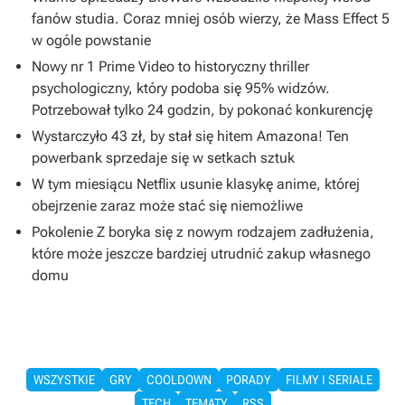
fanów studia. Coraz mniej osób wierzy, że Mass Effect 5
w ogóle powstanie
Nowy nr 1 Prime Video to historyczny thriller
psychologiczny, który podoba się 95% widzów.
Potrzebował tylko 24 godzin, by pokonać konkurencję
Wystarczyło 43 zł, by stał się hitem Amazona! Ten
powerbank sprzedaje się w setkach sztuk
W tym miesiącu Netflix usunie klasykę anime, której
obejrzenie zaraz może stać się niemożliwe
Pokolenie Z boryka się z nowym rodzajem zadłużenia,
które może jeszcze bardziej utrudnić zakup własnego
domu
WSZYSTKIE
GRY
COOLDOWN
PORADY
FILMY I SERIALE
TECH
TEMATY
RSS