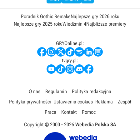
Poradnik Gothic Remake
Najlepsze gry 2026 roku
Najlepsze gry 2025 roku
Wiedźmin 4
Najbliższe premiery
GRYOnline.pl:
tvgry.pl:
O nas
Regulamin
Polityka redakcyjna
Polityka prywatności
Ustawienia cookies
Reklama
Zespół
Praca
Kontakt
Pomoc
Copyright © 2000 -
2026
Webedia Polska SA