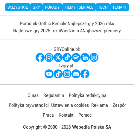
WSZYSTKIE
GRY
PORADY
FILMY I SERIALE
TECH
TEMATY
Poradnik Gothic Remake
Najlepsze gry 2026 roku
Najlepsze gry 2025 roku
Wiedźmin 4
Najbliższe premiery
GRYOnline.pl:
tvgry.pl:
O nas
Regulamin
Polityka redakcyjna
Polityka prywatności
Ustawienia cookies
Reklama
Zespół
Praca
Kontakt
Pomoc
Copyright © 2000 -
2026
Webedia Polska SA