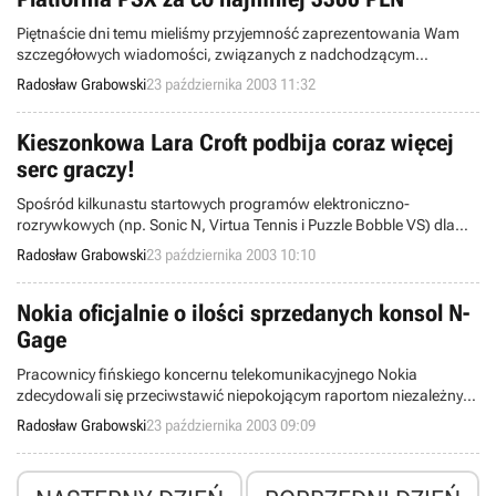
wydanych jak i tych będących jeszcze w fazie produkcji: zapowiedzi,
recenzje, testy, pojedynki, reportaże itp.
Piętnaście dni temu mieliśmy przyjemność zaprezentowania Wam
szczegółowych wiadomości, związanych z nadchodzącym
hybrydowym (gry, odtwarzanie i zapis DVD etc.) systemem
Radosław Grabowski
23 października 2003 11:32
elektroniczno-rozrywkowym o nazwie PSX. Natomiast dziś
chcielibyśmy przedstawić precyzyjne informacje, traktujące o cenie
nowego multimedialnego urządzenia marki Sony.
Kieszonkowa Lara Croft podbija coraz więcej
serc graczy!
Spośród kilkunastu startowych programów elektroniczno-
rozrywkowych (np. Sonic N, Virtua Tennis i Puzzle Bobble VS) dla
mobilnego systemu N-Gage, zdecydowanie najwyższym stopniem
Radosław Grabowski
23 października 2003 10:10
popularności w pierwszym tygodniu dystrybucji cieszyła się pozycja
pt. Tomb Raider. Jednakże istnieje przenośna wersja perypetii
seksownej Lary Croft, mająca nieporównywalnie większe rynkowe
Nokia oficjalnie o ilości sprzedanych konsol N-
powodzenie.
Gage
Pracownicy fińskiego koncernu telekomunikacyjnego Nokia
zdecydowali się przeciwstawić niepokojącym raportom niezależnych
analityków własne wyniki badań, dotyczących ilości sprzedanych
Radosław Grabowski
23 października 2003 09:09
egzemplarzy przenośnej platformy N-Gage w okresie od momentu
jej komercyjnego debiutu (7 października 2003) do przedwczoraj.