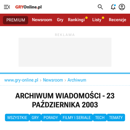




Newsroom
Gry
Rankingi
Listy
Recenzje
PREMIUM
www.gry-online.pl
Newsroom
Archiwum


ARCHIWUM WIADOMOŚCI - 23
PAŹDZIERNIKA 2003
WSZYSTKIE
GRY
PORADY
FILMY I SERIALE
TECH
TEMATY