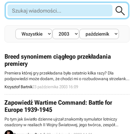

Szukaj
wiadomości...
Breed synonimem ciągłego przekładania
premiery
Premiera której gry przekładana była ostatnio kilka razy? Dla
podpowiedzi może dodam, że chodzi mi o rozbudowaną strzelankę
pierwszoosobową, zaś za jej przygotowanie odpowiada zespół Brat
Krzysztof Bartnik
23 października 2003 16:09
Designs. Tak – chodzi o Breed. Nie uwierzycie jednak co stało się tym
razem (albo byliście pewni, że taka sytuacja nastąpi) - otóż pełna
wersja omawianego tytułu nie pojawi się na sklepowych półkach
Zapowiedź Wartime Command: Battle for
przed 2004 rokiem! Ech...
Europe 1939-1945
Po tym jak światło dzienne ujrzał znakomity symulator lotniczy
osadzony w realiach II Wojny Światowej, jego twórca, zespół
Maddox Games, wyszedł z ukrycia, zaistniał na światowym rynku i