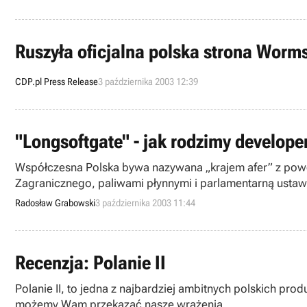
Ruszyła oficjalna polska strona Worm
CDP.pl Press Release
3 października 2003 12:39
"Longsoftgate" - jak rodzimy develope
Współczesna Polska bywa nazywana „krajem afer” z pow
Zagranicznego, paliwami płynnymi i parlamentarną ustaw
wszczęte właśnie śledztwo w sprawie dolnośląskiej firmy
Radosław Grabowski
3 października 2003 11:44
Lew Leon, Golem i Clash.
Recenzja: Polanie II
Polanie II, to jedna z najbardziej ambitnych polskich pro
możemy Wam przekazać nasze wrażenia.