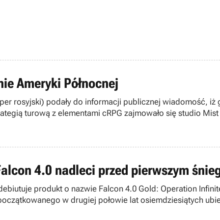
nie Ameryki Północnej
per rosyjski) podały do informacji publicznej wiadomość, iż 
tegią turową z elementami cRPG zajmowało się studio Mist La
z serii PTG – w dość przystępnej cenie 59,90 PLN.
Falcon 4.0 nadleci przed pierwszym śnie
biutuje produkt o nazwie Falcon 4.0 Gold: Operation Infinit
oczątkowanego w drugiej połowie lat osiemdziesiątych ubi
 dzieła połączonych sztabów firm Xicat Interactive i Force