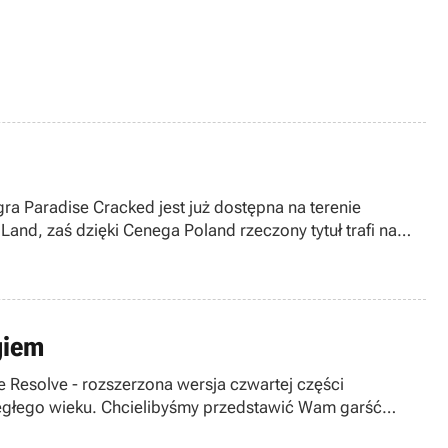
gra Paradise Cracked jest już dostępna na terenie
nd, zaś dzięki Cenega Poland rzeczony tytuł trafi na
giem
e Resolve - rozszerzona wersja czwartej części
egłego wieku. Chcielibyśmy przedstawić Wam garść
 12 Studios.