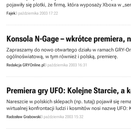
pojawiły się plotki, że firmą, która wyposaży Xboxa w „
Fajek
3 października 2003 17:22
Konsola N-Gage – wkrótce premiera, 
Zapraszamy do nowo otwartego działu w ramach GRY-OnLin
ogólnoświatową, w tym również i polską, premierę.
Redakcja GRYOnline.pl
3 października 2003 16:31
Premiera gry UFO: Kolejne Starcie, a 
Nareszcie w polskich sklepach (np. tutaj) pojawił się remake bestsellerowej gry UFO: Enemy Unknown, wypuszczonej w 1994 roku przez korporację Microprose. No
wirtualnej konfrontacji ludzi i kosmitów nosi nazwę UFO: 
nakładem koncernu Cenega. Szczegółowe wiadomości o 
Radosław Grabowski
3 października 2003 15:32
wybór opinii użytkowników Forum Dyskusyjnego GRY-OnL