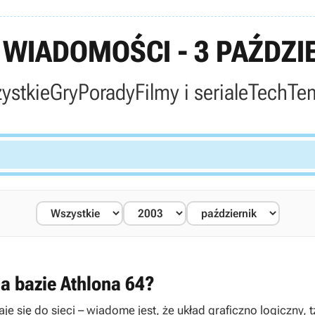
WIADOMOŚCI - 3 PAŹDZIE
ystkie
Gry
Porady
Filmy i seriale
Tech
Te
a bazie Athlona 64?
je się do sieci – wiadome jest, że układ graficzno logiczny,