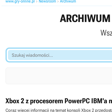
www.gry-online.pl
Newsroom
Archiwum


ARCHIWUM 
Wsz
Szukaj
wiadomości...
Xbox 2 z procesorem PowerPC IBM'a n
Coraz więcej informacji na temat konsoli Xbox 2 przedosta