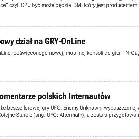
serce” czyli CPU być może będzie IBM, który jest producent
nowy dział na GRY-OnLine
e, poświęconego nowej, mobilnej konsoli do gier - N-Gage,
komentarze polskich Internautów
wa wersja
Kolejne Starcie (ang. UFO: Aftermath), a została przygotowana
rodzimej premierze wspomnianego produktu znajdują się p
ine.