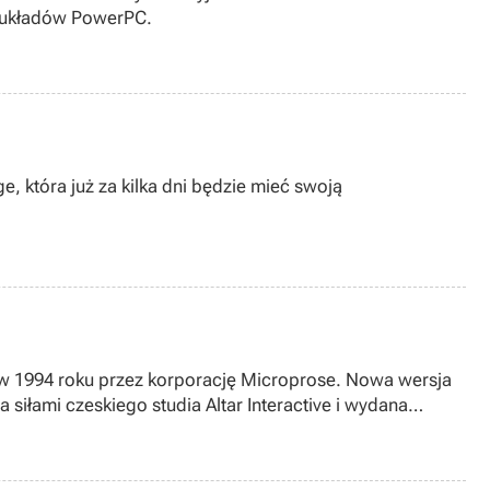
em układów PowerPC.
 która już za kilka dni będzie mieć swoją
 siłami czeskiego studia Altar Interactive i wydana
od tym adresem. Natomiast poniżej przedstawiamy Wam