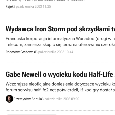
Fajek
3 października 2003 11:25
Wydawca Iron Storm pod skrzydłami t
Francuska korporacja informatyczna Wanadoo (drugi w hi
Telecom, zamierza skupić się teraz na oferowaniu szero
swojego zasłużonego działu elektroniczno-rozrywkowego, 
Radosław Grabowski
3 października 2003 10:44
Gabe Newell o wycieku kodu Half-Life
Wczorajsze nieoficjalne doniesienia dotyczące wycieku 
forum serwisu halflife2.net potwierdził, iż kod gry dosta
odnalezieniu winnych popełnienia tej „zbrodni”. Każdy kt
Przemysław Bartula
3 października 2003 09:09
kontakt drogą e-mailową -
helpvalve@valvesoftware.co