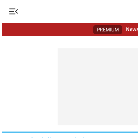

New
PREMIUM