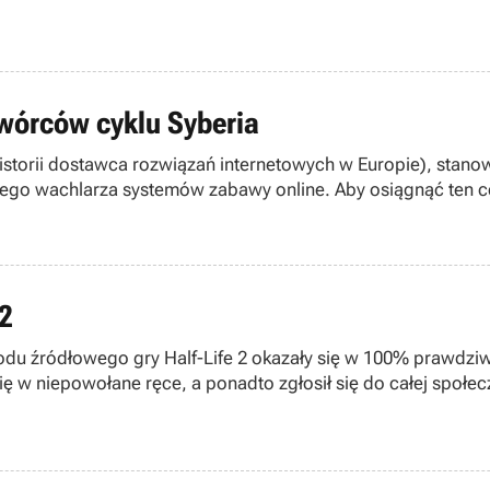
wórców cyklu Syberia
storii dostawca rozwiązań internetowych w Europie), stan
kiego wachlarza systemów zabawy online. Aby osiągnąć ten 
czyli wydawcy m.in. Iron Storm i Celtic Kings: Rage of War.
 2
kodu źródłowego gry Half-Life 2 okazały się w 100% prawdzi
ł się w niepowołane ręce, a ponadto zgłosił się do całej społ
o może pomóc w ujęciu sprawcy włamania do sieci Valve (bo t
m
.