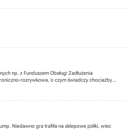
nych np. z Funduszem Obsługi Zadłużenia
ektroniczno-rozrywkowa, o czym świadczy chociażby
ednostka odpowiada za powstanie m.in. takich gier jak:
 Pump. Niedawno gra trafiła na sklepowe półki, wiec