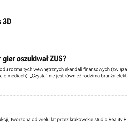
s 3D
r gier oszukiwał ZUS?
odu rozmaitych wewnętrznych skandali finansowych (związa
ą o mediach). „Czysta” nie jest również rodzima branża el
 Longsoft Multimedia (Leryx Longsoft/Longsoft Games). Ta j
dukcji, tworzona od wielu lat przez krakowskie studio Reality