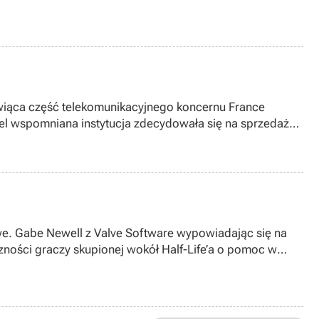
owiąca część telekomunikacyjnego koncernu France
cel wspomniana instytucja zdecydowała się na sprzedaż
we. Gabe Newell z Valve Software wypowiadając się na
eczności graczy skupionej wokół Half-Life’a o pomoc w
ą drogą kod wydostał się z firmy) proszony jest o