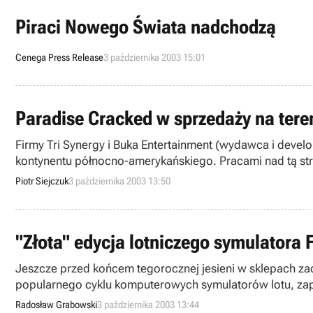
Piraci Nowego Świata nadchodzą
Cenega Press Release
3 października 2003 15:01
Paradise Cracked w sprzedaży na tere
Firmy Tri Synergy i Buka Entertainment (wydawca i develo
kontynentu północno-amerykańskiego. Pracami nad tą stra
półki sklepów w ojczyźnie już 17 października, jako tytuł 
Piotr Siejczuk
3 października 2003 13:50
"Złota" edycja lotniczego symulatora 
Jeszcze przed końcem tegorocznej jesieni w sklepach zade
popularnego cyklu komputerowych symulatorów lotu, zap
nowych materiałów tekstowo-graficznych nt. wspomnianego
Radosław Grabowski
3 października 2003 13:44