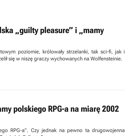
lska „guilty pleasure” i „mamy
owym poziomie, królowały strzelanki, tak sci-fi, jak i
zelił się w niszę graczy wychowanych na Wolfensteinie.
namy polskiego RPG-a na miarę 2002
iego RPG-a”. Czy jednak na pewno ta drugowojenna