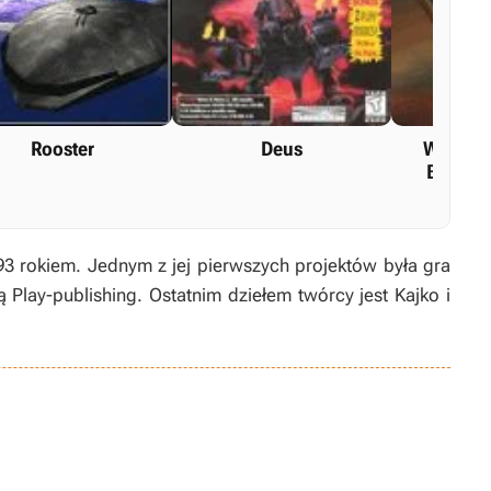
Rooster
Deus
Wages o
Busines
993 rokiem. Jednym z jej pierwszych projektów była gra
 Play-publishing. Ostatnim dziełem twórcy jest Kajko i