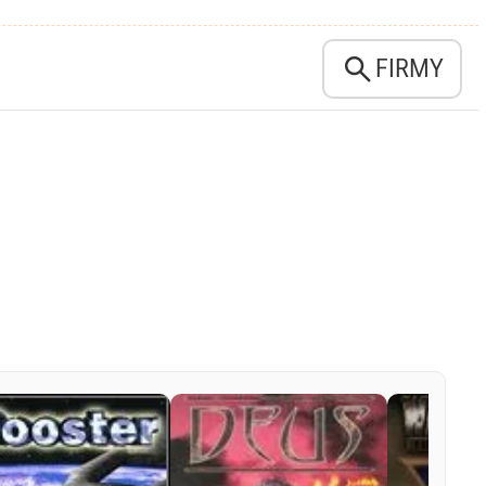

FIRMY