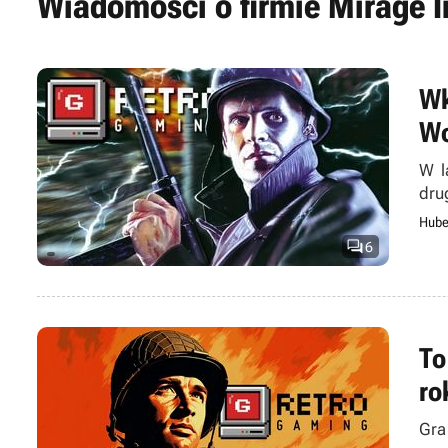
Wiadomości o firmie Mirage I
Wk
Wo
W l
dru
Hube

6
To
ro
Gra