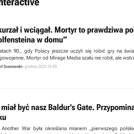
nteractive
urzał i wciągał. Mortyr to prawdziwa po
lfensteina w domu”
atach 90., gdy Polacy jeszcze uczyli się robić gry na świat
gowojenne. Mortyr od Mirage Media szału nie robił, ale wstr
rt Sosnowski
6 grudnia 2025 18:00
 miał być nasz Baldur's Gate. Przypomi
ku
 Another War była określana mianem „pierwszego polsk