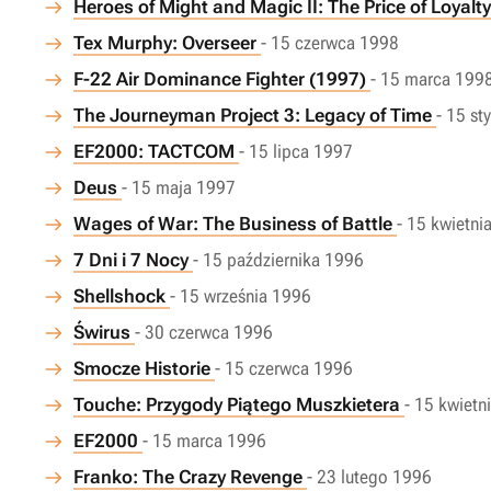
Heroes of Might and Magic II: The Price of Loyalt
Tex Murphy: Overseer
- 15 czerwca 1998
F-22 Air Dominance Fighter (1997)
- 15 marca 199
The Journeyman Project 3: Legacy of Time
- 15 st
EF2000: TACTCOM
- 15 lipca 1997
Deus
- 15 maja 1997
Wages of War: The Business of Battle
- 15 kwietni
7 Dni i 7 Nocy
- 15 października 1996
Shellshock
- 15 września 1996
Świrus
- 30 czerwca 1996
Smocze Historie
- 15 czerwca 1996
Touche: Przygody Piątego Muszkietera
- 15 kwietn
EF2000
- 15 marca 1996
Franko: The Crazy Revenge
- 23 lutego 1996