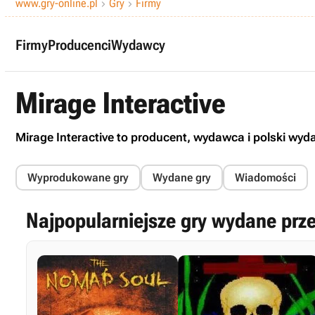
www.gry-online.pl
Gry
Firmy


Firmy
Producenci
Wydawcy
Mirage Interactive
Mirage Interactive to producent, wydawca i polski wyd
Wyprodukowane gry
Wydane gry
Wiadomości
Najpopularniejsze gry wydane prze