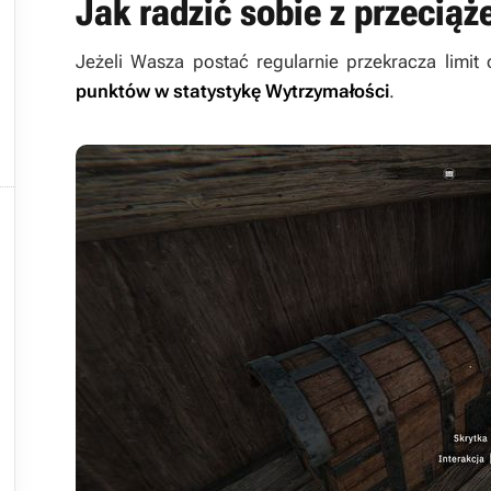
Jak radzić sobie z przecią
Jeżeli Wasza postać regularnie przekracza limit
punktów w statystykę Wytrzymałości
.




