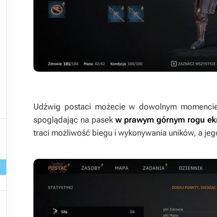


Udźwig postaci możecie w dowolnym momenci
spoglądając na pasek
w prawym górnym rogu ek

traci możliwość biegu i wykonywania uników, a jego

