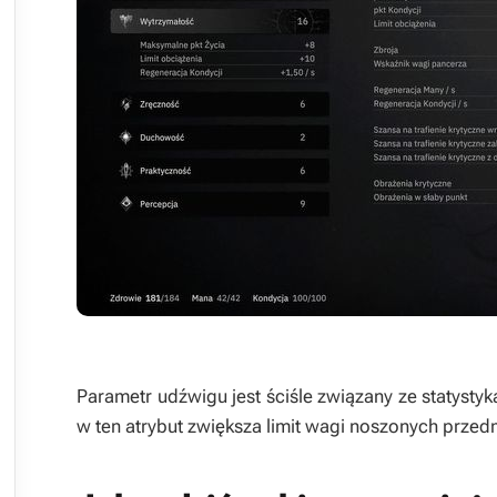



Parametr udźwigu jest ściśle związany ze statysty
w ten atrybut zwiększa limit wagi noszonych prze