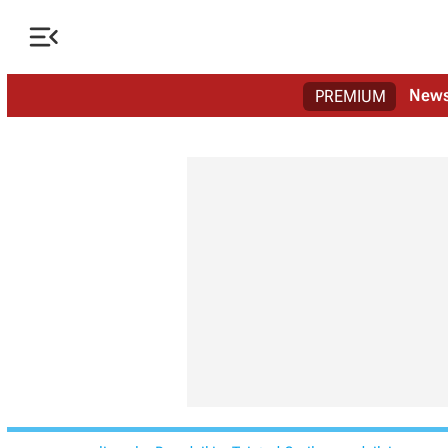

New
PREMIUM