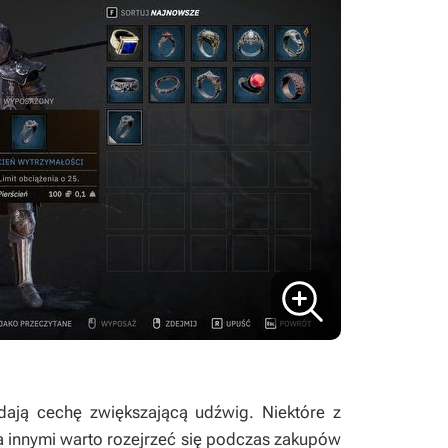
ają cechę zwiększającą udźwig. Niektóre z
za innymi warto rozejrzeć się podczas zakupów