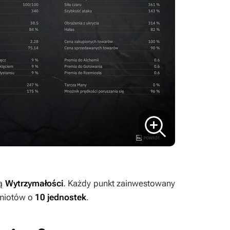
ką
Wytrzymałości
. Każdy punkt zainwestowany
dmiotów o
10 jednostek
.