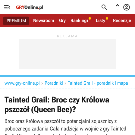




Newsroom
Gry
Rankingi
Listy
Recenzje
PREMIUM
www.gry-online.pl
Poradniki
Tainted Grail - poradnik i mapa


Tainted Grail: Broc czy Królowa
pszczół (Queen Bee)?
Broc oraz Królowa pszczół to potencjalni sojusznicy z
pobocznego zadania Cała nadzieja w wojnie z gry Tainted