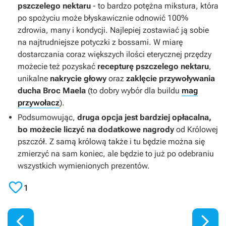
pszczelego nektaru
- to bardzo potężna mikstura, która
po spożyciu może błyskawicznie odnowić 100%
zdrowia, many i kondycji. Najlepiej zostawiać ją sobie
na najtrudniejsze potyczki z bossami. W miarę
dostarczania coraz większych ilości eterycznej przędzy
możecie też pozyskać
recepturę pszczelego nektaru
,
unikalne
nakrycie głowy
oraz
zaklęcie przywoływania
ducha Broc Maela
(to dobry wybór dla buildu
mag
przywołacz
).
Podsumowując,
druga opcja jest bardziej opłacalna,
bo możecie liczyć na dodatkowe nagrody
od Królowej
pszczół. Z samą królową także i tu będzie można się
zmierzyć na sam koniec, ale będzie to już po odebraniu
wszystkich wymienionych prezentów.

1

