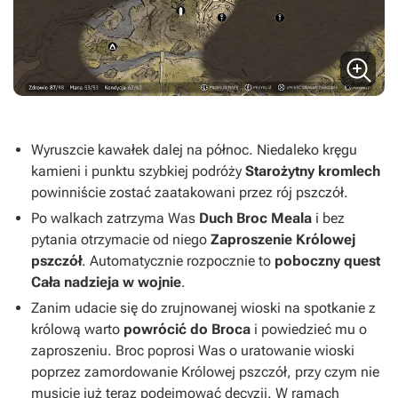
Wyruszcie kawałek dalej na północ. Niedaleko kręgu
kamieni i punktu szybkiej podróży
Starożytny kromlech
powinniście zostać zaatakowani przez rój pszczół.
Po walkach zatrzyma Was
Duch Broc Meala
i bez
pytania otrzymacie od niego
Zaproszenie Królowej
pszczół
. Automatycznie rozpocznie to
poboczny quest
Cała nadzieja w wojnie
.
Zanim udacie się do zrujnowanej wioski na spotkanie z
królową warto
powrócić do Broca
i powiedzieć mu o
zaproszeniu. Broc poprosi Was o uratowanie wioski
poprzez zamordowanie Królowej pszczół, przy czym nie
musicie już teraz podejmować decyzji. W ramach