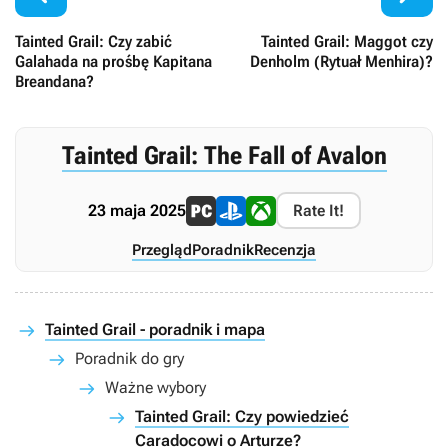
Tainted Grail: Czy zabić
Tainted Grail: Maggot czy
Galahada na prośbę Kapitana
Denholm (Rytuał Menhira)?
Breandana?
Tainted Grail: The Fall of Avalon
23 maja 2025
Rate It!
Przegląd
Poradnik
Recenzja
Tainted Grail - poradnik i mapa
Poradnik do gry
Ważne wybory
Tainted Grail: Czy powiedzieć
Caradocowi o Arturze?