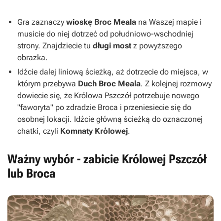
Gra zaznaczy
wioskę Broc Meala
na Waszej mapie i
musicie do niej dotrzeć od południowo-wschodniej
strony. Znajdziecie tu
długi most
z powyższego
obrazka.
Idźcie dalej liniową ścieżką, aż dotrzecie do miejsca, w
którym przebywa
Duch Broc Meala
. Z kolejnej rozmowy
dowiecie się, że Królowa Pszczół potrzebuje nowego
"faworyta" po zdradzie Broca i przeniesiecie się do
osobnej lokacji. Idźcie główną ścieżką do oznaczonej
chatki, czyli
Komnaty Królowej
.
Ważny wybór - zabicie Królowej Pszczół
lub Broca