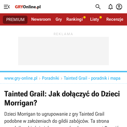




Newsroom
Gry
Rankingi
Listy
Recenzje
PREMIUM
www.gry-online.pl
Poradniki
Tainted Grail - poradnik i mapa


Tainted Grail: Jak dołączyć do Dzieci
Morrigan?
Dzieci Morrigan to ugrupowanie z gry Tainted Grail
podobne w założeniach do gildii zabójców. Ta strona