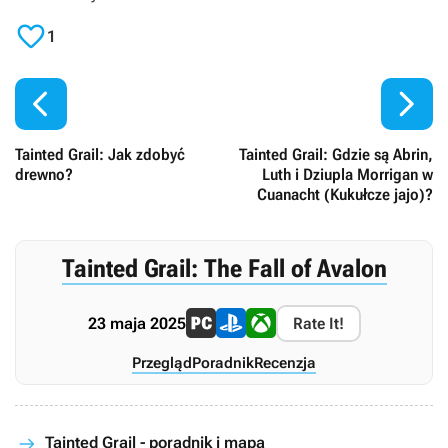

1


Tainted Grail: Jak zdobyć
Tainted Grail: Gdzie są Abrin,
drewno?
Luth i Dziupla Morrigan w
Cuanacht (Kukułcze jajo)?
Tainted Grail: The Fall of Avalon
23 maja 2025
Rate It!
Przegląd
Poradnik
Recenzja
Tainted Grail - poradnik i mapa