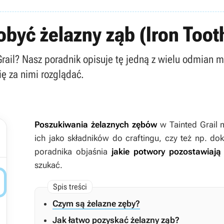
dobyć żelazny ząb (Iron Toot
ail? Nasz poradnik opisuje tę jedną z wielu odmian ma
ię za nimi rozglądać.
Poszukiwania żelaznych zębów
w
Tainted Grail
ich jako składników do craftingu, czy też np. d
poradnika objaśnia
jakie potwory pozostawiają
szukać.

Czym są żelazne zęby?
Jak łatwo pozyskać żelazny ząb?