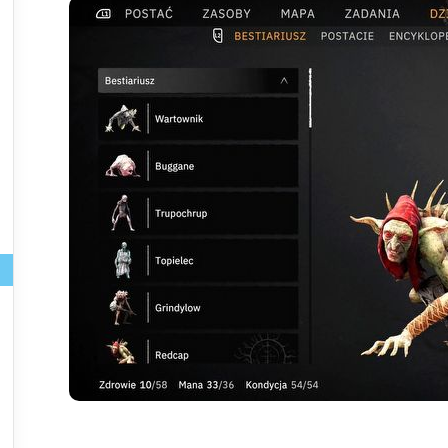


