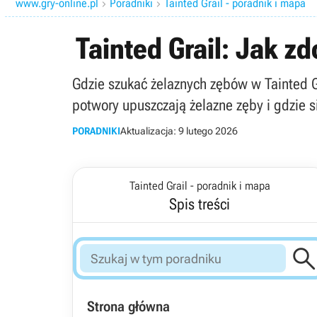
www.gry-online.pl
Poradniki
Tainted Grail - poradnik i mapa


Tainted Grail: Jak z
Gdzie szukać żelaznych zębów w Tainted Gr
potwory upuszczają żelazne zęby i gdzie s
PORADNIKI
Aktualizacja:
9 lutego 2026
Tainted Grail - poradnik i mapa
Spis treści
Strona główna