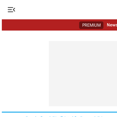

New
PREMIUM