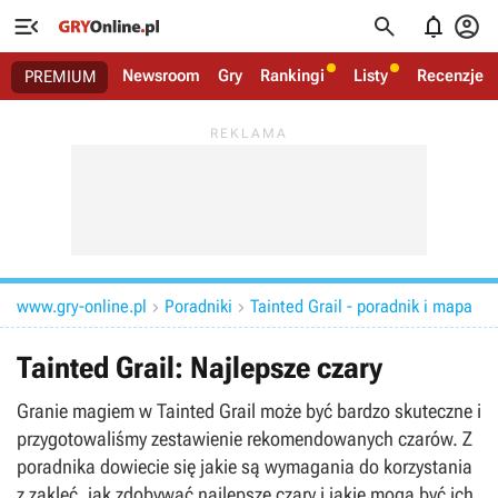




Newsroom
Gry
Rankingi
Listy
Recenzje
PREMIUM
www.gry-online.pl
Poradniki
Tainted Grail - poradnik i mapa


Tainted Grail: Najlepsze czary
Granie magiem w Tainted Grail może być bardzo skuteczne i
przygotowaliśmy zestawienie rekomendowanych czarów. Z
poradnika dowiecie się jakie są wymagania do korzystania
z zaklęć, jak zdobywać najlepsze czary i jakie mogą być ich