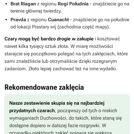
Brat Riagan
z regionu
Rogi Południa
- znajdziecie go na
terenie głównej twierdzy.
Pravda
z regionu
Cuanacht
- znajdziecie go na południe
od lokacji Prastary wij (zachodnia część mapy).
Czary mogą być bardzo drogie w zakupie
i kosztować
nawet kilka tysięcy sztuk złota. W miarę możliwości
starajcie się początkowo polegać na tych zaklęciach, które
sami znaleźliście lub otrzymaliście dzięki rozegranym
zadaniom. Złoto lepiej zachować też na inne wydatki.
Rekomendowane zaklęcia
Nasze zestawienie skupia się na
najbardziej
przydatnych czarach
, począwszy od tych o niskich
wymaganiach Duchowości, do takich, które staną się
dostępne dopiero w dalszej fazie rozgrywki. W
przypadku niektórych zaklęć pojawia się większa