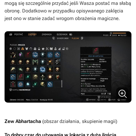
mogą się szczególnie przydać jeśli Wasza postać ma słabą
obronę. Dodatkowo w przypadku opisywanego zaklęcia
jest ono w stanie zadać wrogom obrażenia magiczne.
Zew Abhartacha
(obszar działania, skupienie magii)
To dobry czar do używania w lokacja z dużą ilością