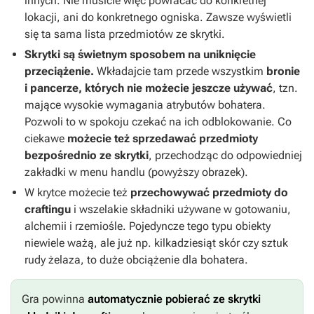
innych. Nie musicie więc powracać do konkretnej
lokacji, ani do konkretnego ogniska. Zawsze wyświetli
się ta sama lista przedmiotów ze skrytki.
Skrytki są świetnym sposobem na uniknięcie
przeciążenie.
Wkładajcie tam przede wszystkim
bronie
i pancerze, których nie możecie jeszcze używać
, tzn.
mające wysokie wymagania atrybutów bohatera.
Pozwoli to w spokoju czekać na ich odblokowanie. Co
ciekawe
możecie też sprzedawać przedmioty
bezpośrednio ze skrytki
, przechodząc do odpowiedniej
zakładki w menu handlu (powyższy obrazek).
W krytce możecie też
przechowywać przedmioty do
craftingu
i wszelakie składniki używane w gotowaniu,
alchemii i rzemiośle. Pojedyncze tego typu obiekty
niewiele ważą, ale już np. kilkadziesiąt skór czy sztuk
rudy żelaza, to duże obciążenie dla bohatera.
Gra powinna
automatycznie pobierać ze skrytki