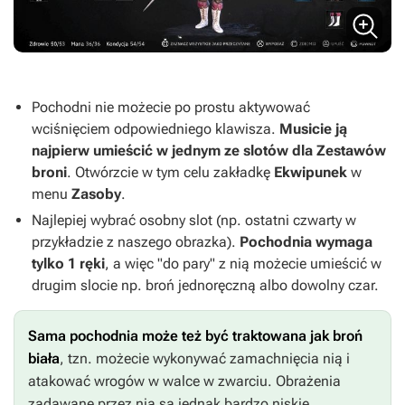
Pochodni nie możecie po prostu aktywować
wciśnięciem odpowiedniego klawisza.
Musicie ją
najpierw umieścić w jednym ze slotów dla Zestawów
broni
. Otwórzcie w tym celu zakładkę
Ekwipunek
w
menu
Zasoby
.
Najlepiej wybrać osobny slot (np. ostatni czwarty w
przykładzie z naszego obrazka).
Pochodnia wymaga
tylko 1 ręki
, a więc "do pary" z nią możecie umieścić w
drugim slocie np. broń jednoręczną albo dowolny czar.
Sama pochodnia może też być traktowana jak broń
biała
, tzn. możecie wykonywać zamachnięcia nią i
atakować wrogów w walce w zwarciu. Obrażenia
zadawane przez nią są jednak bardzo niskie.