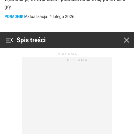
gry.
PORADNIKI
Aktualizacja:
4 lutego 2026


Spis treści