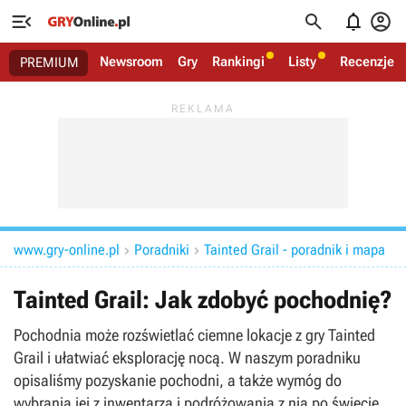




Newsroom
Gry
Rankingi
Listy
Recenzje
PREMIUM
www.gry-online.pl
Poradniki
Tainted Grail - poradnik i mapa


Tainted Grail: Jak zdobyć pochodnię?
Pochodnia może rozświetlać ciemne lokacje z gry Tainted
Grail i ułatwiać eksplorację nocą. W naszym poradniku
opisaliśmy pozyskanie pochodni, a także wymóg do
wybrania jej z inwentarza i podróżowania z nią po świecie