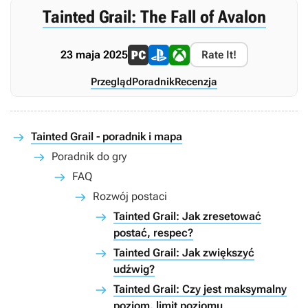
Tainted Grail: The Fall of Avalon
23 maja 2025
Rate It!
Przegląd
Poradnik
Recenzja
Tainted Grail - poradnik i mapa
Poradnik do gry
FAQ
Rozwój postaci
Tainted Grail: Jak zresetować
postać, respec?
Tainted Grail: Jak zwiększyć
udźwig?
Tainted Grail: Czy jest maksymalny
poziom, limit poziomu