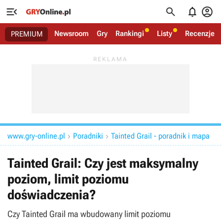




Newsroom
Gry
Rankingi
Listy
Recenzje
PREMIUM
www.gry-online.pl
Poradniki
Tainted Grail - poradnik i mapa


Tainted Grail: Czy jest maksymalny
poziom, limit poziomu
doświadczenia?
Czy Tainted Grail ma wbudowany limit poziomu