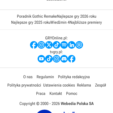
Poradnik Gothic Remake
Najlepsze gry 2026 roku
Najlepsze gry 2025 roku
Wiedźmin 4
Najbliższe premiery
GRYOnline.pl:
tvgry.pl:
O nas
Regulamin
Polityka redakcyjna
Polityka prywatności
Ustawienia cookies
Reklama
Zespół
Praca
Kontakt
Pomoc
Copyright © 2000 -
2026
Webedia Polska SA