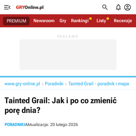




Newsroom
Gry
Rankingi
Listy
Recenzje
PREMIUM
www.gry-online.pl
Poradniki
Tainted Grail - poradnik i mapa


Tainted Grail: Jak i po co zmienić
porę dnia?
PORADNIKI
Aktualizacja:
20 lutego 2026