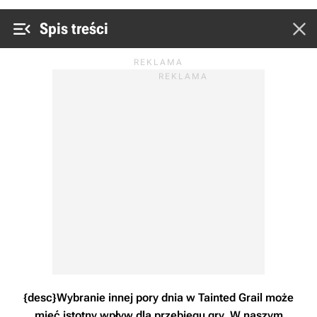


Spis treści
{desc}Wybranie innej pory dnia w Tainted Grail może
mieć istotny wpływ dla przebiegu gry. W naszym