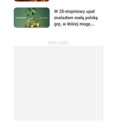
przyszłość. Scenarzyści
mają powody do dumy
W 35-stopniowy upał
znalazłam małą polską
grę, w której mogę
prowadzić sklep z
roślinami i odpocząć od
wszystkiego