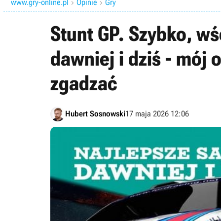
www.gry-online.pl
Opinie
Gry


Stunt GP. Szybko, wś
dawniej i dziś - mój 
zgadzać
Hubert Sosnowski
17 maja 2026 12:06