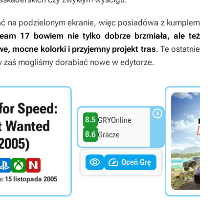
ać na podzielonym ekranie, więc posiadówa z kumplem
eam 17 bowiem nie tylko dobrze brzmiała, ale też
e, mocne kolorki i przyjemny projekt tras
. Te ostatnie
my zaś mogliśmy dorabiać nowe w edytorze.
for Speed:

8.5
GRYOnline
t Wanted
8.6
Gracze
2005)


Oceń Grę
a:
15 listopada 2005