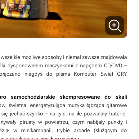
a wszelkie możliwe sposoby i niemal zawsze znajdowała
póki dysponowałem maszynkami z napędem CD/DVD –
 dołączano niegdyś do pisma
Komputer Świat GRY
bro samochodziarskie skompresowane do skali
w, świetna, energetyzująca muzyka łącząca gitarowe
się jechać szybko – na tyle, na ile pozwalały baterie.
onywały piruety w powietrzu, czym nabijały punkty i
dział w minikampanii, trybie arcade (służącym do
askaderskich czy zwykłym wyścigu.