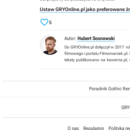
Ustaw GRYOnline.pl jako preferowane ź

5
Autor:
Hubert Sosnowski
Do GRYOnline.pl dołączył w 2017 rok
filmowego i portalu Filmomaniak.pl. 
teksty publikowano na kawerna.pl, f
opowiadania w miesięczniku Science 
Żyje „kinem środka” i mięsistą rozryw
W grach szuka przede wszystkim do
Tournament, Dooma, czy dobrych wyś
Poradnik Gothic R
metalu. Od 2012 roku gra i tworzy
jak i komercyjne przedsięwzięcia w st
GRYO
O nas
Regulamin
Polityka r