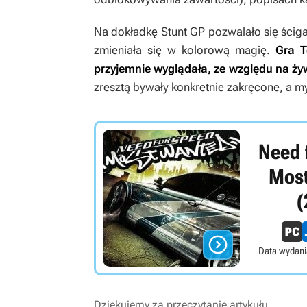
Na dokładkę
Stunt GP
pozwalało się ścig
zmieniała się w kolorową magię.
Gra T
przyjemnie wyglądała, ze względu na żyw
zresztą bywały konkretnie zakręcone, a 
Need 
Mos
(

Data wydani
Dziękujemy za przeczytanie artykułu.