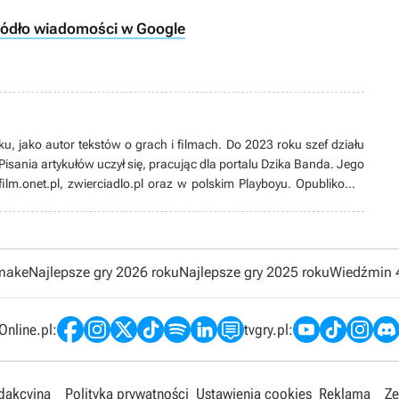
ródło wiadomości w Google
u, jako autor tekstów o grach i filmach. Do 2023 roku szef działu
Pisania artykułów uczył się, pracując dla portalu Dzika Banda. Jego
ilm.onet.pl, zwierciadlo.pl oraz w polskim Playboyu. Opublikował
Fiction Fantasy i Horror oraz pierwszym tomie Antologii Wolsung.
ką, ale nie pogardzi ani eksperymentami, ani Szybkimi i wściekłymi.
brej historii. Uwielbia Baldur's Gate 2, ale na widok Unreal
cigów budzi się w nim dziecko. Rozmiłowany w szopach i thrash-
emake
Najlepsze gry 2026 roku
Najlepsze gry 2025 roku
Wiedźmin 
 larpy, zarówno w ramach Białostockiego Klubu Larpowego Żywia,
ylu Witcher School.
nline.pl:
tvgry.pl:
edakcyjna
Polityka prywatności
Ustawienia cookies
Reklama
Ze