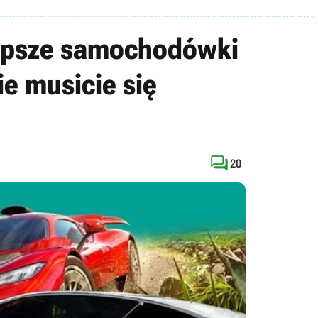
jlepsze samochodówki
ie musicie się

20