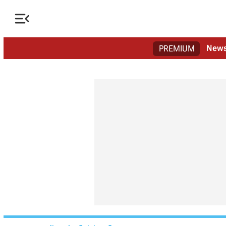

New
PREMIUM