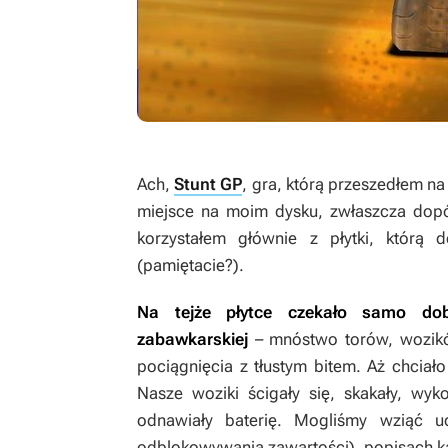
Ach,
Stunt GP
, gra, którą przeszedłem n
miejsce na moim dysku, zwłaszcza do
korzystałem głównie z płytki, którą
(pamiętacie?).
Na tejże płytce czekało samo do
zabawkarskiej
– mnóstwo torów, wozikó
pociągnięcia z tłustym bitem. Aż chciało 
Nasze woziki ścigały się, skakały, wyk
odnawiały baterię. Mogliśmy wziąć u
odblokowywania zawartości), popisach k