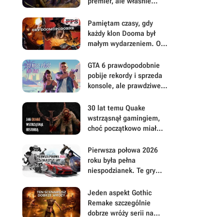
premier, ale właśnie
dlatego warto przyjrzeć
mu się uważniej
Pamiętam czasy, gdy
każdy klon Dooma był
małym wydarzeniem. Oto
moje mniej oczywiste
FPS-y lat 90.
GTA 6 prawdopodobnie
pobije rekordy i sprzeda
konsole, ale prawdziwe
pytanie brzmi, ile gracze
będą musieli mu
30 lat temu Quake
wybaczyć
wstrząsnął gamingiem,
choć początkowo miał
być zupełnie inną grą
Pierwsza połowa 2026
roku była pełna
niespodzianek. Te gry
najbardziej zasłużyły na
uwagę i Wasz czas
Jeden aspekt Gothic
Remake szczególnie
dobrze wróży serii na