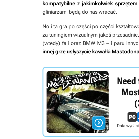
kompatybilne z jakimkolwiek sprzętem
gliniarzami będą do nas wracać.
No i ta gra po części po części kształt
za tuningiem wizualnym jakoś przesadnie, 
(wtedy) fali oraz BMW M3 – i paru inny
innej grze usłyszycie kawałki Mastodon
Need 
Mos
(

Data wydani