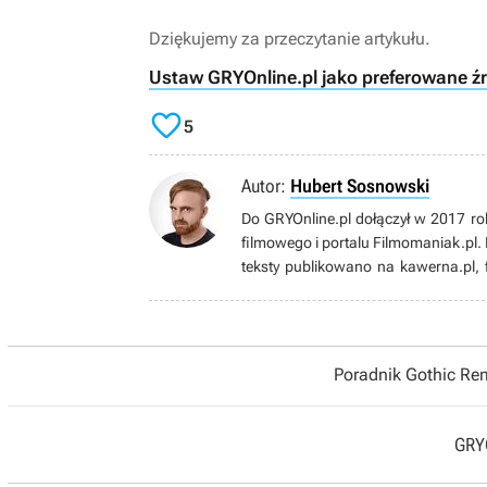
Dziękujemy za przeczytanie artykułu.
Ustaw GRYOnline.pl jako preferowane ź

5
Autor:
Hubert Sosnowski
Do GRYOnline.pl dołączył w 2017 rok
filmowego i portalu Filmomaniak.pl. 
teksty publikowano na kawerna.pl, f
opowiadania w miesięczniku Science 
Żyje „kinem środka” i mięsistą rozryw
W grach szuka przede wszystkim do
Tournament, Dooma, czy dobrych wyś
Poradnik Gothic R
metalu. Od 2012 roku gra i tworzy
jak i komercyjne przedsięwzięcia w st
GRYO