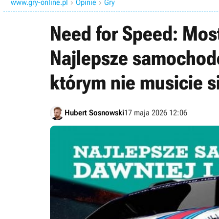
www.gry-online.pl
Opinie
Gry


Need for Speed: Most
Najlepsze samochodów
którym nie musicie s
Hubert Sosnowski
17 maja 2026 12:06