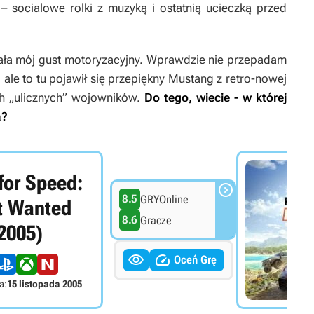
– socialowe rolki z muzyką i ostatnią ucieczką przed
owała mój gust motoryzacyjny. Wprawdzie nie przepadam
ale to tu pojawił się przepiękny Mustang z retro-nowej
ch „ulicznych” wojowników.
Do tego, wiecie - w której
a?
for Speed:

8.5
GRYOnline
t Wanted
8.6
Gracze
2005)


Oceń Grę
a:
15 listopada 2005