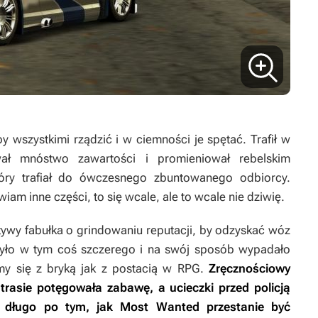
by wszystkimi rządzić i w ciemności je spętać. Trafił w
ał mnóstwo zawartości i promieniował rebelskim
óry trafiał do ówczesnego zbuntowanego odbiorcy.
awiam inne części, to się wcale, ale to wcale nie dziwię.
tywy fabułka o grindowaniu reputacji, by odzyskać wóz
yło w tym coś szczerego i na swój sposób wypadało
śmy się z bryką jak z postacią w RPG.
Zręcznościowy
trasie potęgowała zabawę, a ucieczki przed policją
ze długo po tym, jak
Most Wanted
przestanie być