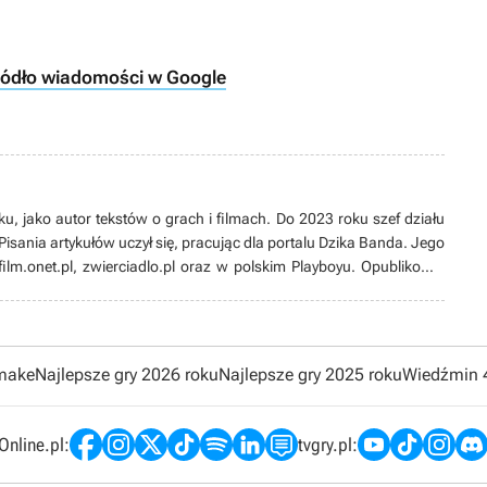
ródło wiadomości w Google
u, jako autor tekstów o grach i filmach. Do 2023 roku szef działu
Pisania artykułów uczył się, pracując dla portalu Dzika Banda. Jego
ilm.onet.pl, zwierciadlo.pl oraz w polskim Playboyu. Opublikował
Fiction Fantasy i Horror oraz pierwszym tomie Antologii Wolsung.
ką, ale nie pogardzi ani eksperymentami, ani Szybkimi i wściekłymi.
brej historii. Uwielbia Baldur's Gate 2, ale na widok Unreal
cigów budzi się w nim dziecko. Rozmiłowany w szopach i thrash-
emake
Najlepsze gry 2026 roku
Najlepsze gry 2025 roku
Wiedźmin 
 larpy, zarówno w ramach Białostockiego Klubu Larpowego Żywia,
ylu Witcher School.
nline.pl:
tvgry.pl: