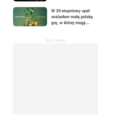
być zupełnie inną grą
W 35-stopniowy upał
znalazłam małą polską
grę, w której mogę
prowadzić sklep z
roślinami i odpocząć od
wszystkiego