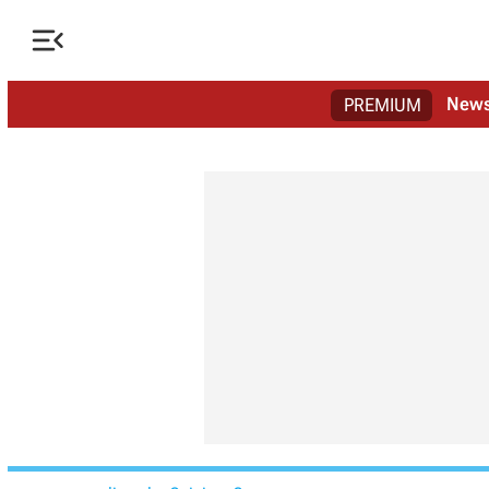

New
PREMIUM