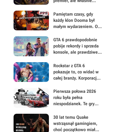
premier, ale właśnie
dlatego warto przyjrzeć
mu się uważniej
Pamiętam czasy, gdy
każdy klon Dooma był
małym wydarzeniem. Oto
moje mniej oczywiste
FPS-y lat 90.
GTA 6 prawdopodobnie
pobije rekordy i sprzeda
konsole, ale prawdziwe
pytanie brzmi, ile gracze
będą musieli mu
Rockstar z GTA 6
wybaczyć
pokazuje to, co widać w
całej branży. Korporacje
coraz mniej przejmują się
graczami
Pierwsza połowa 2026
roku była pełna
niespodzianek. Te gry
najbardziej zasłużyły na
uwagę i Wasz czas
30 lat temu Quake
wstrząsnął gamingiem,
choć początkowo miał