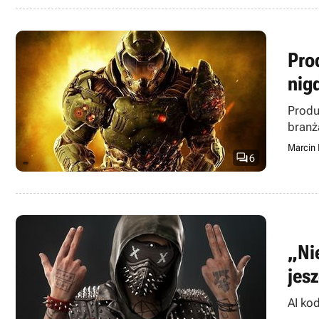
Pro
nig
Produ
branż
Marcin

6
„Ni
jes
AI ko