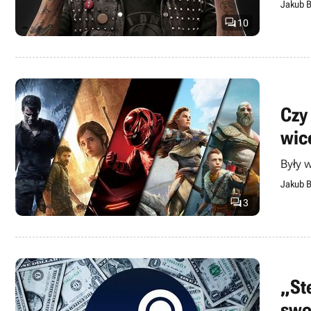
Jakub B

10
Czy
wic
Były 
Jakub B

3
„St
swo