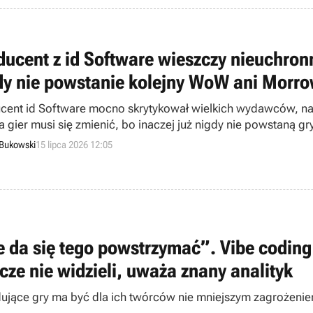
ducent z id Software wieszczy nieuchronn
dy nie powstanie kolejny WoW ani Morr
cent id Software mocno skrytykował wielkich wydawców, na
a gier musi się zmienić, bo inaczej już nigdy nie powstaną g
 Bukowski
15 lipca 2026 12:05
e da się tego powstrzymać”. Vibe coding
zcze nie widzieli, uważa znany analityk
dujące gry ma być dla ich twórców nie mniejszym zagrożeniem