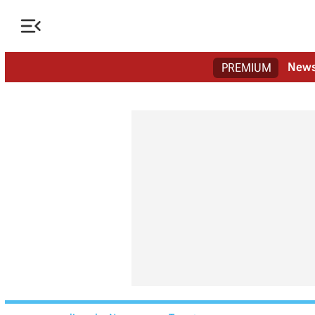

New
PREMIUM