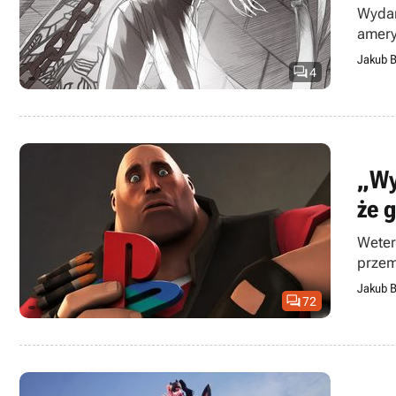
Wydan
amery
Jakub B

4
„Wy
że 
Weter
przem
Jakub B

72