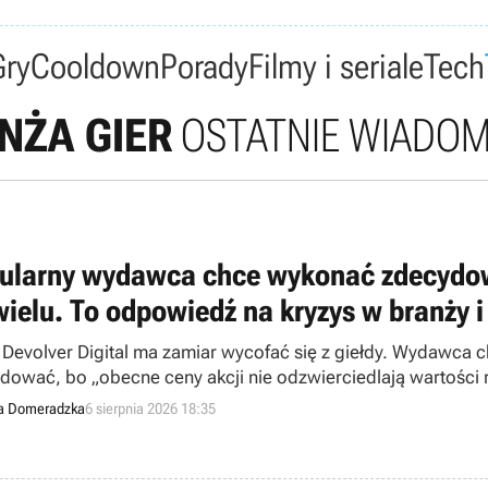
Gry
Cooldown
Porady
Filmy i seriale
Tech
NŻA GIER
OSTATNIE WIADOM
ularny wydawca chce wykonać zdecydowa
wielu. To odpowiedź na kryzys w branży i 
 Devolver Digital ma zamiar wycofać się z giełdy. Wydawca c
dować, bo „obecne ceny akcji nie odzwierciedlają wartości r
a Domeradzka
6 sierpnia 2026 18:35