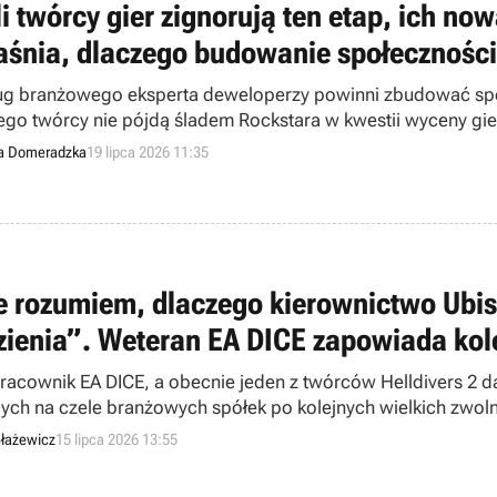
li twórcy gier zignorują ten etap, ich n
aśnia, dlaczego budowanie społeczności
g branżowego eksperta deweloperzy powinni zbudować społe
ego twórcy nie pójdą śladem Rockstara w kwestii wyceny gie
a Domeradzka
19 lipca 2026 11:35
e rozumiem, dlaczego kierownictwo Ubisof
zienia”. Weteran EA DICE zapowiada kole
pracownik EA DICE, a obecnie jeden z twórców Helldivers 2 d
cych na czele branżowych spółek po kolejnych wielkich zwoln
łażewicz
15 lipca 2026 13:55