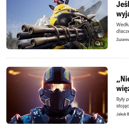
Jeś
wyj
Wedłu
dlacz
Zuzann

1
„Ni
wię
Były 
stoją
Jakub B