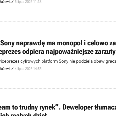
łażewicz
15 lipca 2026 11:38
 Sony naprawdę ma monopol i celowo zaw
eprezes odpiera najpoważniejsze zarzuty
wiceprezes cyfrowych platform Sony nie podziela obaw gracz
łażewicz
14 lipca 2026 14:55
eam to trudny rynek”. Deweloper tłumacz
ich małych dzieł