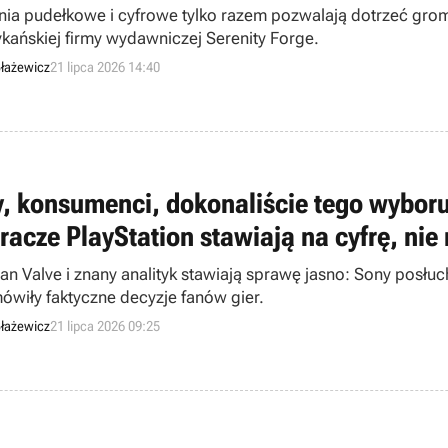
ia pudełkowe i cyfrowe tylko razem pozwalają dotrzeć grom
kańskiej firmy wydawniczej Serenity Forge.
łażewicz
21 lipca 2026 14:40
, konsumenci, dokonaliście tego wyboru
gracze PlayStation stawiają na cyfrę, nie
an Valve i znany analityk stawiają sprawę jasno: Sony posłuch
ówiły faktyczne decyzje fanów gier.
łażewicz
21 lipca 2026 09:25