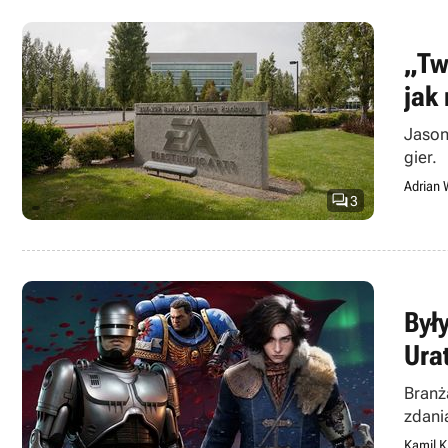
„Tw
jak
Jason
gier.
Adrian 

3
Były
Ura
Branż
zdani
Kamil K