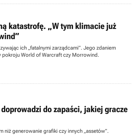
ą katastrofę. „W tym klimacie już
owind”
zywając ich „fatalnymi zarządcami”. Jego zdaniem
ry pokroju World of Warcraft czy Morrowind.
 doprowadzi do zapaści, jakiej gracze
 niż generowanie grafiki czy innych „assetów”.