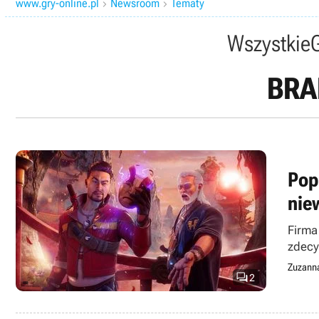
www.gry-online.pl
Newsroom
Tematy


Wszystkie
BRA
Pop
nie
Firma
zdecy
Zuzann

2