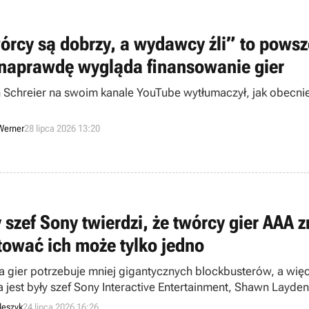
órcy są dobrzy, a wydawcy źli” to powsz
 naprawdę wygląda finansowanie gier
 Schreier na swoim kanale YouTube wytłumaczył, jak obecni
Werner
28 lipca 2026 13:20
 szef Sony twierdzi, że twórcy gier AAA 
tować ich może tylko jedno
a gier potrzebuje mniej gigantycznych blockbusterów, a wię
a jest były szef Sony Interactive Entertainment, Shawn Layde
leszyk
24 lipca 2026 16:26