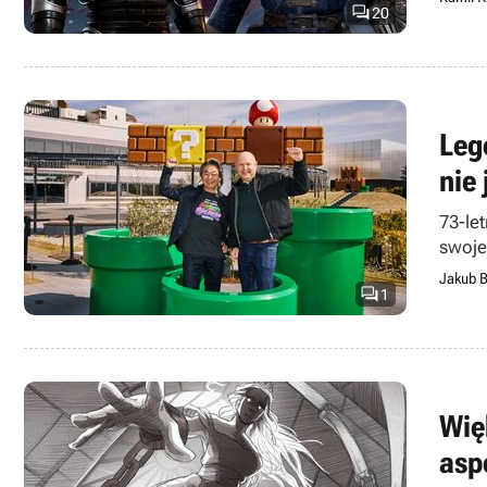

20
Leg
nie
73-le
swoje 
Jakub B

1
Wię
asp