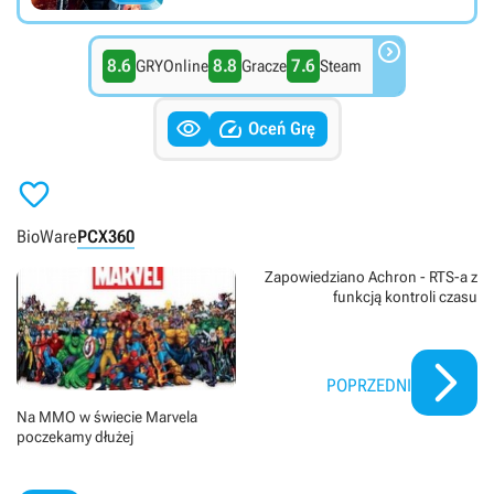

8.6
8.8
7.6
GRYOnline
Gracze
Steam


Oceń Grę

BioWare
PC
X360
Zapowiedziano Achron - RTS-a z
funkcją kontroli czasu
POPRZEDNI
Na MMO w świecie Marvela
poczekamy dłużej