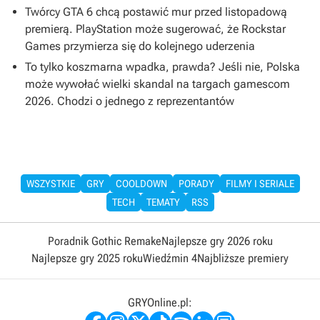
Twórcy GTA 6 chcą postawić mur przed listopadową
premierą. PlayStation może sugerować, że Rockstar
Games przymierza się do kolejnego uderzenia
To tylko koszmarna wpadka, prawda? Jeśli nie, Polska
może wywołać wielki skandal na targach gamescom
2026. Chodzi o jednego z reprezentantów
WSZYSTKIE
GRY
COOLDOWN
PORADY
FILMY I SERIALE
TECH
TEMATY
RSS
Poradnik Gothic Remake
Najlepsze gry 2026 roku
Najlepsze gry 2025 roku
Wiedźmin 4
Najbliższe premiery
GRYOnline.pl: