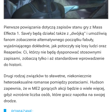
Pierwsze powiązania dotyczą zapisów stanu gry z
Mass
Effecta 1
. Save’y będą działać także z „dwójką” i umożliwią
fanom zobaczenie alternatywnego początku fabuły,
wyjaśniającego dokładnie, jak potoczyły się losy ludzi oraz
Reaperów. Ci, którzy nie będą dysponować stosownymi
zapisami, zobaczą tylko i aż standardowe wprowadzenie
do historii.
Drugi rodzaj związków to sławetne, niekoniecznie
heteroseksualne romanse pomiędzy postaciami. Hudson
zapewnia, że w
ME2
gorących akcji będzie o wiele więcej,
gdyż wzrośnie liczba osób, które gracz napotka na swojej
drodze.
POWIĄZANE: