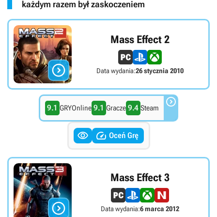
każdym razem był zaskoczeniem
Mass Effect 2

Data wydania:
26 stycznia 2010

9.1
9.1
9.4
GRYOnline
Gracze
Steam


Oceń Grę
Mass Effect 3

Data wydania:
6 marca 2012