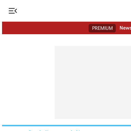

New
PREMIUM