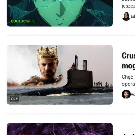
jeszcz
Ed
Cru
mog
Chęć 
opera
ujawn
Ad
GRY