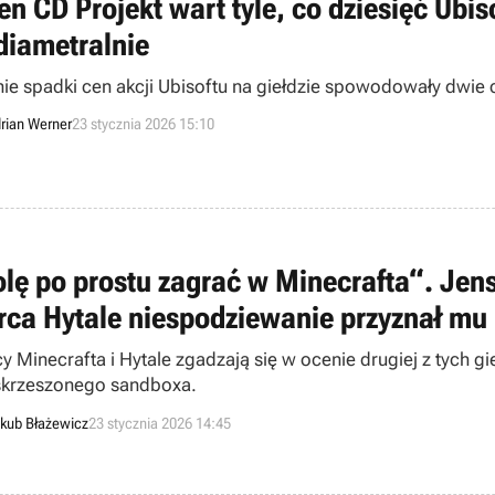
en CD Projekt wart tyle, co dziesięć Ubis
 diametralnie
nie spadki cen akcji Ubisoftu na giełdzie spowodowały dwie 
rian Werner
23 stycznia 2026 15:10
lę po prostu zagrać w Minecrafta“. Jens 
rca Hytale niespodziewanie przyznał mu 
y Minecrafta i Hytale zgadzają się w ocenie drugiej z tych g
krzeszonego sandboxa.
kub Błażewicz
23 stycznia 2026 14:45