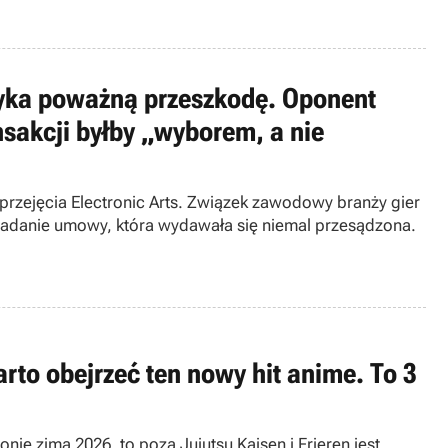
tyka poważną przeszkodę. Oponent
nsakcji byłby „wyborem, a nie
 przejęcia Electronic Arts. Związek zawodowy branży gier
badanie umowy, która wydawała się niemal przesądzona.
rto obejrzeć ten nowy hit anime. To 3
nie zima 2026, to poza Jujutsu Kaisen i Frieren jest