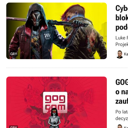
Cyb
blo
pod
Luke 
Proje
GRY
Ka
GOG
o n
zau
Po la
decyzj
GRY