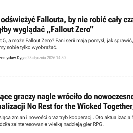
 odświeżyć Fallouta, by nie robić cały c
łby wyglądać „Fallout Zero”
t 5, a może Fallout Zero? Fani serii mają pomysł, jak sprawić,
y sobie tylko wyobrażać.
zemysław Dygas
23 stycznia 2026 14:30
iące graczy nagle wróciło do nowoczesn
ualizacji No Rest for the Wicked Togethe
ysiąca zmian i nowości oraz tryb kooperacji. Oto aktualizacj
dziła zainteresowanie wielką nadzieją gier RPG.