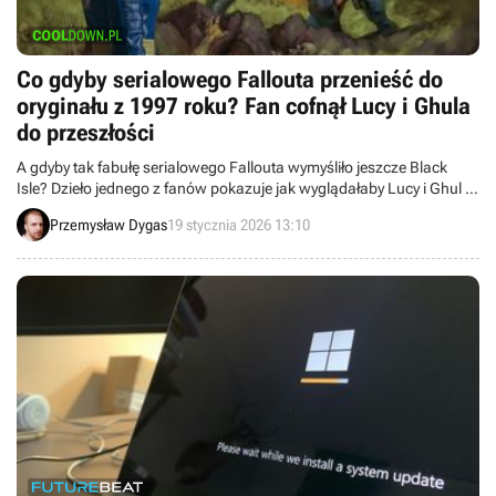
Co gdyby serialowego Fallouta przenieść do
oryginału z 1997 roku? Fan cofnął Lucy i Ghula
do przeszłości
A gdyby tak fabułę serialowego Fallouta wymyśliło jeszcze Black
Isle? Dzieło jednego z fanów pokazuje jak wyglądałaby Lucy i Ghul w
1997 roku.
Przemysław Dygas
19 stycznia 2026 13:10