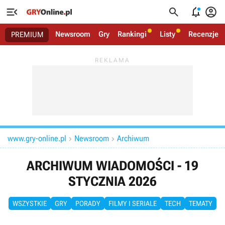




Newsroom
Gry
Rankingi
Listy
Recenzje
PREMIUM
www.gry-online.pl
Newsroom
Archiwum


ARCHIWUM WIADOMOŚCI - 19
STYCZNIA 2026
WSZYSTKIE
GRY
PORADY
FILMY I SERIALE
TECH
TEMATY