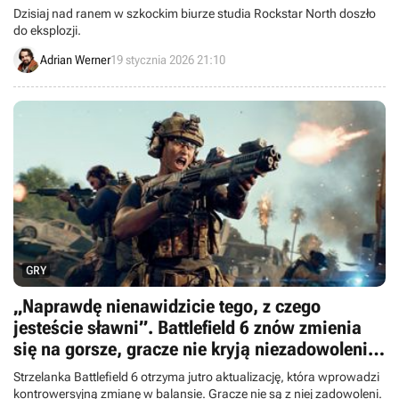
Dzisiaj nad ranem w szkockim biurze studia Rockstar North doszło
do eksplozji.
Adrian Werner
19 stycznia 2026 21:10
GRY
„Naprawdę nienawidzicie tego, z czego
jesteście sławni”. Battlefield 6 znów zmienia
się na gorsze, gracze nie kryją niezadowolenia
jednym ruchem EA DICE
Strzelanka Battlefield 6 otrzyma jutro aktualizację, która wprowadzi
kontrowersyjną zmianę w balansie. Gracze nie są z niej zadowoleni.