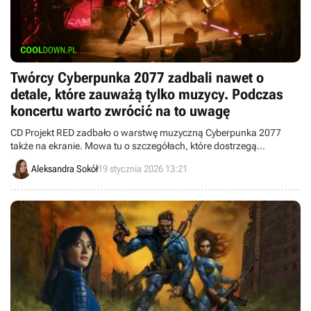
Twórcy Cyberpunka 2077 zadbali nawet o
detale, które zauważą tylko muzycy. Podczas
koncertu warto zwrócić na to uwagę
CD Projekt RED zadbało o warstwę muzyczną Cyberpunka 2077
także na ekranie. Mowa tu o szczegółach, które dostrzegą
prawdziwi znawcy instrumentów.
Aleksandra Sokół
19 stycznia 2026 13:21