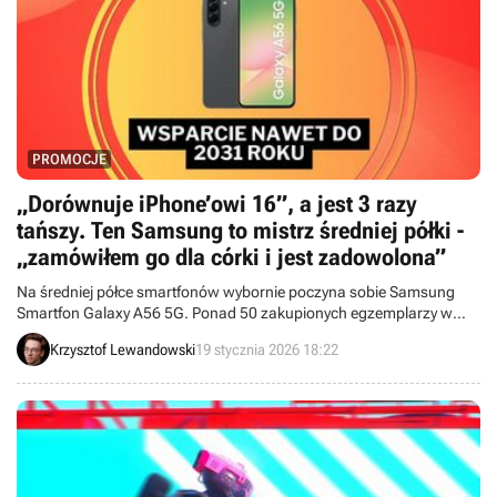
PROMOCJE
„Dorównuje iPhone’owi 16”, a jest 3 razy
tańszy. Ten Samsung to mistrz średniej półki -
„zamówiłem go dla córki i jest zadowolona”
Na średniej półce smartfonów wybornie poczyna sobie Samsung
Smartfon Galaxy A56 5G. Ponad 50 zakupionych egzemplarzy w
ostatnim miesiącu na Amazonie i porównania do 3 razy droższego
Krzysztof Lewandowski
19 stycznia 2026 18:22
iPhone'a 16 mówią same za siebie.