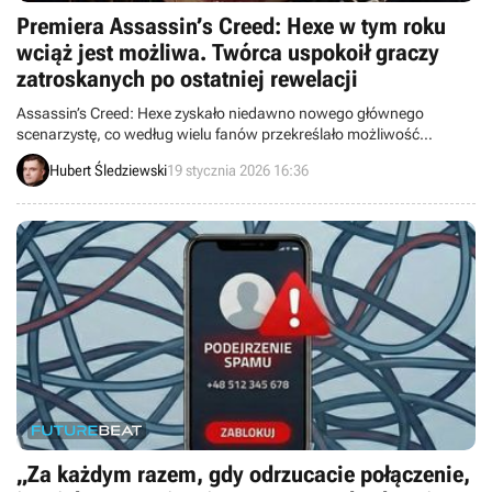
Premiera Assassin’s Creed: Hexe w tym roku
wciąż jest możliwa. Twórca uspokoił graczy
zatroskanych po ostatniej rewelacji
Assassin’s Creed: Hexe zyskało niedawno nowego głównego
scenarzystę, co według wielu fanów przekreślało możliwość
premiery gry w tym roku. Ubisoft może mieć jednak zupełnie inne
Hubert Śledziewski
19 stycznia 2026 16:36
plany.
„Za każdym razem, gdy odrzucacie połączenie,