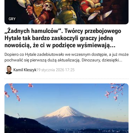
GRY
„Żadnych hamulców”. Twórcy przebojowego
Hytale tak bardzo zaskoczyli graczy jedną
nowością, że ci w podzięce wyśmiewają
Minecrafta. Steam ma czego żałować
Dopiero co Hytale zadebiutowało we wczesnym dostępie, a już może
pochwalić się pierwszą dużą aktualizacją. Dinozaury, dziesiątki
poprawek i zapowiedź kolejnych zmian pokazują, że Hypixel
Kamil Kleszyk
19 stycznia 2026 17:25
naprawdę nie zamierza zwalniać.