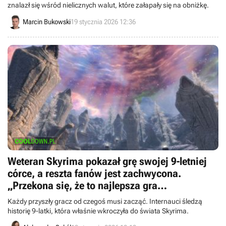
znalazł się wśród nielicznych walut, które załapały się na obniżkę.
Marcin Bukowski
19 stycznia 2026 12:36
Weteran Skyrima pokazał grę swojej 9-letniej
córce, a reszta fanów jest zachwycona.
„Przekona się, że to najlepsza gra
wszechczasów”
Każdy przyszły gracz od czegoś musi zacząć. Internauci śledzą
historię 9-latki, która właśnie wkroczyła do świata Skyrima.