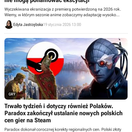
nie mogą pohamować ekscytacji
Wyczekiwana ekranizacja z premierą potwierdzoną na 2026 rok.
Wiemy, w którym sezonie anime zobaczymy adaptację wysoko
ocenianej mangi.
Edyta Jastrzębska
19 stycznia 2026 13:00
GRY
Trwało tydzień i dotyczy również Polaków.
Paradox zakończył ustalanie nowych polskich
cen gier na Steam
Paradox dokonał corocznej korekty regionalnych cen. Polski złoty