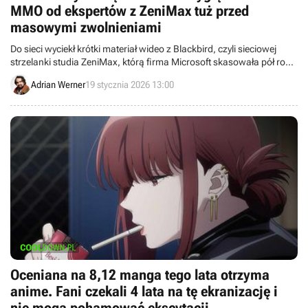
MMO od ekspertów z ZeniMax tuż przed
masowymi zwolnieniami
Do sieci wyciekł krótki materiał wideo z Blackbird, czyli sieciowej
strzelanki studia ZeniMax, którą firma Microsoft skasowała pół roku
temu.
Adrian Werner
19 stycznia 2026 13:00
Oceniana na 8,12 manga tego lata otrzyma
anime. Fani czekali 4 lata na tę ekranizację i