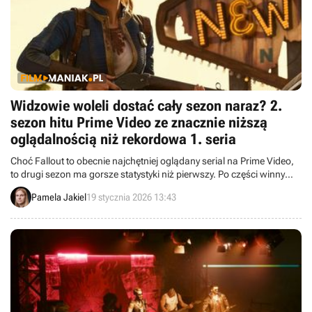
Widzowie woleli dostać cały sezon naraz? 2.
sezon hitu Prime Video ze znacznie niższą
oglądalnością niż rekordowa 1. seria
Choć Fallout to obecnie najchętniej oglądany serial na Prime Video,
to drugi sezon ma gorsze statystyki niż pierwszy. Po części winny
temu jest model dystrybucji.
Pamela Jakiel
19 stycznia 2026 13:43