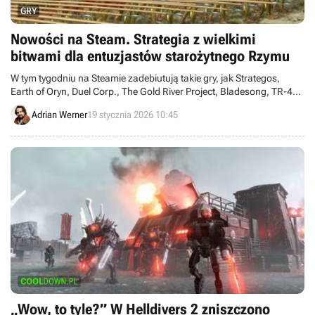
GRY
Nowości na Steam. Strategia z wielkimi
bitwami dla entuzjastów starożytnego Rzymu
W tym tygodniu na Steamie zadebiutują takie gry, jak Strategos,
Earth of Oryn, Duel Corp., The Gold River Project, Bladesong, TR-49
czy MIO: Memories in Orbit.
Adrian Werner
19 stycznia 2026 10:45
„Wow, to tyle?” W Helldivers 2 zniszczono