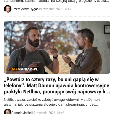
standardem. Zdaniem aktora, na kolejną taką grę będziemy czekać
bardzo, bardzo długo.
Przemysław Dygas
19 stycznia 2026 14:47
„Powtórz to cztery razy, bo oni gapią się w
telefony”. Matt Damon ujawnia kontrowersyjne
praktyki Netflixa, promując swój najnowszy hit
akcji
Netflix uważa, że ciężko zdobyć uwagę widowni. Matt Damon
ujawnia, jak rozwiązania stosuje gigant streamingu, chcąc
dopasować się do odbiorców.
Pamela Jakiel
19 stycznia 2026 14:46