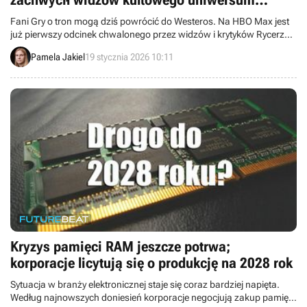
zachwycił widzów kultowego uniwersum
fantasy
Fani Gry o tron mogą dziś powrócić do Westeros. Na HBO Max jest
już pierwszy odcinek chwalonego przez widzów i krytyków Rycerza
Siedmiu Królestw.
Pamela Jakiel
19 stycznia 2026 10:11
Kryzys pamięci RAM jeszcze potrwa;
korporacje licytują się o produkcję na 2028 rok
Sytuacja w branży elektronicznej staje się coraz bardziej napięta.
Według najnowszych doniesień korporacje negocjują zakup pamięci