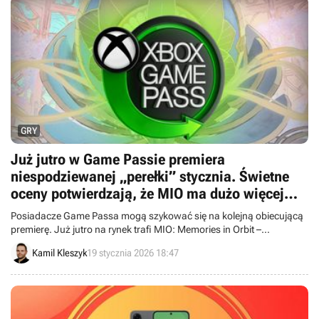
GRY
Już jutro w Game Passie premiera
niespodziewanej „perełki” stycznia. Świetne
oceny potwierdzają, że MIO ma dużo więcej
zalet niż prześliczna grafika
Posiadacze Game Passa mogą szykować się na kolejną obiecującą
premierę. Już jutro na rynek trafi MIO: Memories in Orbit –
niezależna produkcja, która zbiera bardzo dobre recenzje.
Kamil Kleszyk
19 stycznia 2026 18:47