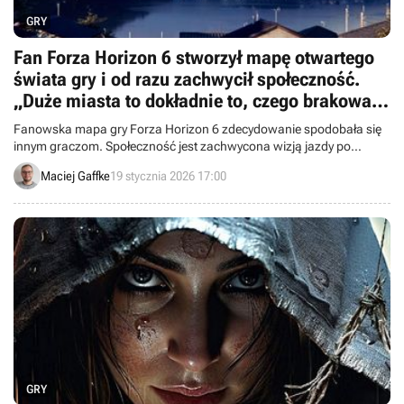
GRY
Fan Forza Horizon 6 stworzył mapę otwartego
świata gry i od razu zachwycił społeczność.
„Duże miasta to dokładnie to, czego brakowało
w Forza Horizon 5”
Fanowska mapa gry Forza Horizon 6 zdecydowanie spodobała się
innym graczom. Społeczność jest zachwycona wizją jazdy po
olbrzymim Tokio, która jednak niekoniecznie musi się spełnić.
Maciej Gaffke
19 stycznia 2026 17:00
GRY