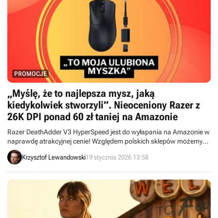
PROMOCJE
„Myślę, że to najlepsza mysz, jaką
kiedykolwiek stworzyli”. Nieoceniony Razer z
26K DPI ponad 60 zł taniej na Amazonie
Razer DeathAdder V3 HyperSpeed jest do wyłapania na Amazonie w
naprawdę atrakcyjnej cenie! Względem polskich sklepów możemy
zaoszczędzić ponad 60 zł na myszce, która zbiera pochwały i
Krzysztof Lewandowski
19 stycznia 2026 13:58
świetnie odnajdzie się w gamingowej rozrywce.