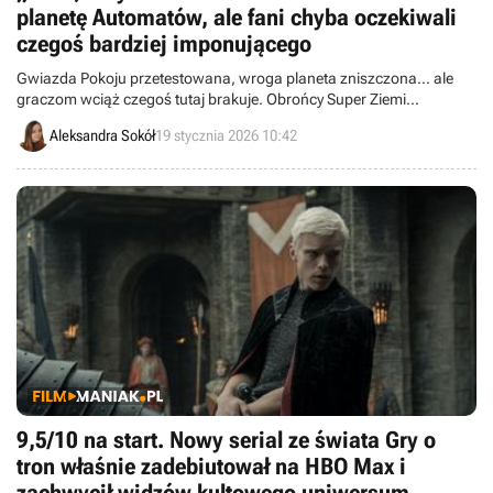
planetę Automatów, ale fani chyba oczekiwali
czegoś bardziej imponującego
Gwiazda Pokoju przetestowana, wroga planeta zniszczona… ale
graczom wciąż czegoś tutaj brakuje. Obrońcy Super Ziemi
komentują demokratyczny wynalazek.
Aleksandra Sokół
19 stycznia 2026 10:42
9,5/10 na start. Nowy serial ze świata Gry o
tron właśnie zadebiutował na HBO Max i