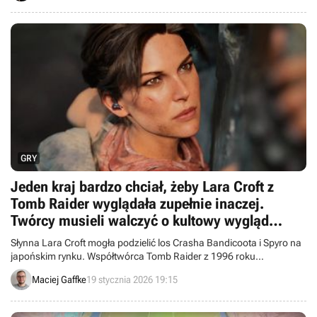
GRY
Jeden kraj bardzo chciał, żeby Lara Croft z
Tomb Raider wyglądała zupełnie inaczej.
Twórcy musieli walczyć o kultowy wygląd
ikonicznej bohaterki
Słynna Lara Croft mogła podzielić los Crasha Bandicoota i Spyro na
japońskim rynku. Współtwórca Tomb Raider z 1996 roku
przypomniał, że azjatycki wydawca sugerował zmiany w wyglądzie
Maciej Gaffke
19 stycznia 2026 19:15
archeolog.