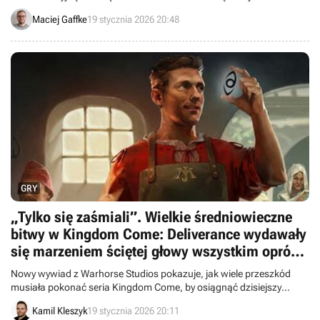
Maciej Gaffke
19 stycznia 2026 20:48
GRY
„Tylko się zaśmiali”. Wielkie średniowieczne
bitwy w Kingdom Come: Deliverance wydawały
się marzeniem ściętej głowy wszystkim oprócz
Warhorse Studios
Nowy wywiad z Warhorse Studios pokazuje, jak wiele przeszkód
musiała pokonać seria Kingdom Come, by osiągnąć dzisiejszy
sukces – i jak niewiele wiary w projekt mieli nawet twórcy silnika, na
Kamil Kleszyk
19 stycznia 2026 20:11
którym powstawała gra.