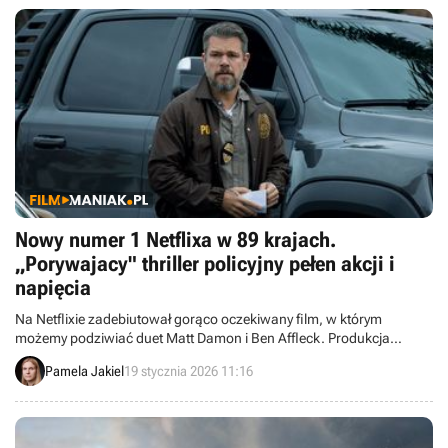
Nowy numer 1 Netflixa w 89 krajach.
„Porywajacy" thriller policyjny pełen akcji i
napięcia
Na Netflixie zadebiutował gorąco oczekiwany film, w którym
możemy podziwiać duet Matt Damon i Ben Affleck. Produkcja
natychmiast stała się hitem i spotkała się z dobrym przyjęciem przez
Pamela Jakiel
19 stycznia 2026 11:16
widzów i krytyków.