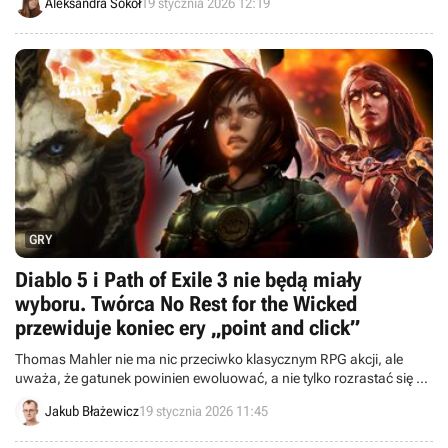
Aleksandra Sokół
19 stycznia 2026 12:19
GRY
Diablo 5 i Path of Exile 3 nie będą miały
wyboru. Twórca No Rest for the Wicked
przewiduje koniec ery „point and click”
Thomas Mahler nie ma nic przeciwko klasycznym RPG akcji, ale
uważa, że gatunek powinien ewoluować, a nie tylko rozrastać się na
boki.
Jakub Błażewicz
19 stycznia 2026 11:45