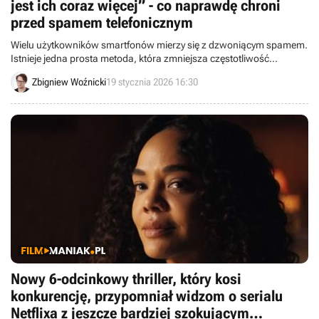
jest ich coraz więcej” - co naprawdę chroni
przed spamem telefonicznym
Wielu użytkowników smartfonów mierzy się z dzwoniącym spamem.
Istnieje jedna prosta metoda, która zmniejsza częstotliwość
niechcianych połączeń.
Zbigniew Woźnicki
19 stycznia 2026 16:30
Nowy 6-odcinkowy thriller, który kosi
konkurencję, przypomniał widzom o serialu
Netflixa z jeszcze bardziej szokującym