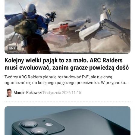
GRY
Kolejny wielki pająk to za mało. ARC Raiders
musi ewoluować, zanim gracze powiedzą dość
Twórcy ARC Raiders planują rozbudować PvE, ale nie chcą
ograniczać się do kolejnego pajęczego przeciwnika. W przypadku
ogromnych maszyn problemem mogą być jednak serwery gry.
Marcin Bukowski
19 stycznia 2026 11:15