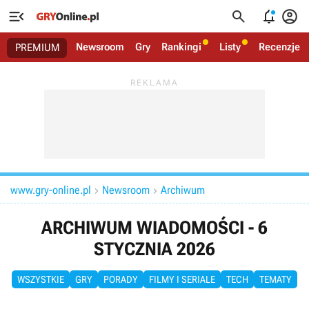




Newsroom
Gry
Rankingi
Listy
Recenzje
PREMIUM
www.gry-online.pl
Newsroom
Archiwum


ARCHIWUM WIADOMOŚCI - 6
STYCZNIA 2026
WSZYSTKIE
GRY
PORADY
FILMY I SERIALE
TECH
TEMATY