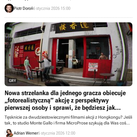
3 pod względem liczby zdobytych tytułów Gry Roku.
Piotr Doroń
6 stycznia 2026 15:00
GRY
Nowa strzelanka dla jednego gracza obiecuje
„fotorealistyczną” akcję z perspektywy
pierwszej osoby i sprawi, że będziesz jak
bohater filmu Johna Woo
Tęsknicie za dwudziestowiecznymi filmami akcji z Hongkongu? Jeśli
tak, to studio Monte Gallo i firma MicroProse szykują dla Was coś
specjalnego.
Adrian Werner
6 stycznia 2026 12:00