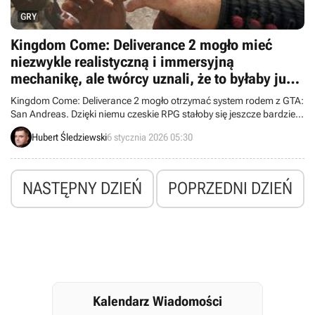
GRY
Kingdom Come: Deliverance 2 mogło mieć
niezwykle realistyczną i immersyjną
mechanikę, ale twórcy uznali, że to byłaby już
przesada
Kingdom Come: Deliverance 2 mogło otrzymać system rodem z GTA:
San Andreas. Dzięki niemu czeskie RPG stałoby się jeszcze bardziej
immersyjnie, lecz jednocześnie aż nazbyt skomplikowane.
Hubert Śledziewski
6 stycznia 2026 05:30
NASTĘPNY DZIEŃ
POPRZEDNI DZIEŃ
Kalendarz Wiadomości