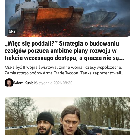
GRY
„Więc się poddali?” Strategia o budowaniu
czołgów porzuca ambitne plany rozwoju w
trakcie wczesnego dostępu, a gracze nie są
zachwyceni
Miała być II wojna światowa, zimna wojna i czasy współczesne.
Zamiast tego twórcy Arms Trade Tycoon: Tanks zaprezentowali
nową mapę rozwoju, która skupia się niemal wyłącznie na
Adam Kusiak
6 stycznia 2026 08:30
narzędziach moderskich. Fani obawiają się najgorszego:
porzucenia gry.