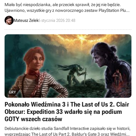
Miała być niespodzianka, ale przeciek sprawił, że jej nie będzie.
Ujawniono, wszystkie gry z noworocznego zestaw PlayStation Plus
Essential.
Mateusz Zelek
6 stycznia 2026 20:48
GRY
Pokonało Wiedźmina 3 i The Last of Us 2. Clair
Obscur: Expedition 33 wdarło się na podium
GOTY wszech czasów
Debiutanckie dzieło studia Sandfall Interactive zapisało się w historii,
wyprzedzając The Last of Us Part 2, Baldur’s Gate 3 oraz Wiedźmina