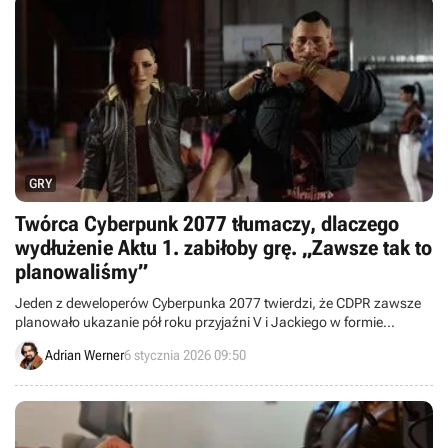
GRY
Twórca Cyberpunk 2077 tłumaczy, dlaczego
wydłużenie Aktu 1. zabiłoby grę. „Zawsze tak to
planowaliśmy”
Jeden z deweloperów Cyberpunka 2077 twierdzi, że CDPR zawsze
planowało ukazanie pół roku przyjaźni V i Jackiego w formie
krótkiego filmiku. Pokazane tam sceny nie są wyciętą zawartością.
Adrian Werner
6 stycznia 2026 09:50