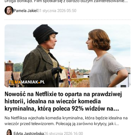
Droga donikąd. Film spotkał się z bardzo dużym zainteresowaniem
widzów z naszego kraju.
Pamela Jakiel
31 stycznia 2026 05:50
Nowość na Netflixie to oparta na prawdziwej
historii, idealna na wieczór komedia
kryminalna, którą poleca 92% widzów na
Rotten Tomatoes
Na Netfliksa wjechała komedia kryminalna, która będzie idealna na
wieczór przed telewizorem. Polecają ją zarówno krytycy, jak i
widzowie.
Edyta Jastrzębska
26 stycznia 2026 16:00