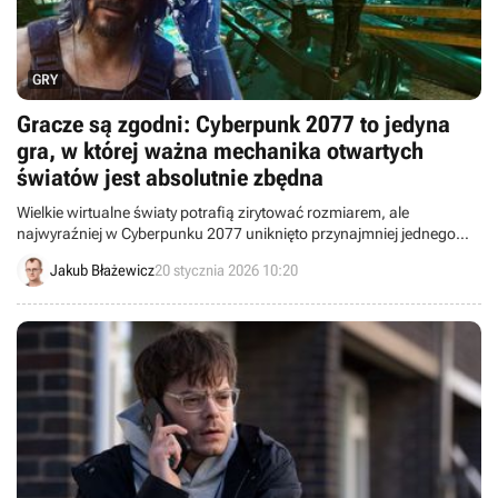
GRY
Gracze są zgodni: Cyberpunk 2077 to jedyna
gra, w której ważna mechanika otwartych
światów jest absolutnie zbędna
Wielkie wirtualne światy potrafią zirytować rozmiarem, ale
najwyraźniej w Cyberpunku 2077 uniknięto przynajmniej jednego
problemu open worldów.
Jakub Błażewicz
20 stycznia 2026 10:20