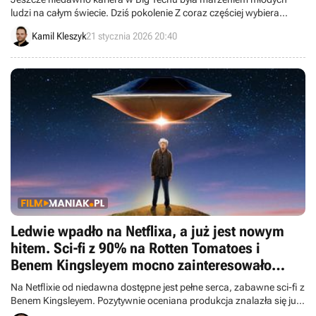
ludzi na całym świecie. Dziś pokolenie Z coraz częściej wybiera
stabilność, zdrowie i sektor publiczny, a technologiczni giganci tracą
Kamil Kleszyk
21 stycznia 2026 20:40
swój dawny prestiż.
Ledwie wpadło na Netflixa, a już jest nowym
hitem. Sci-fi z 90% na Rotten Tomatoes i
Benem Kingsleyem mocno zainteresowało
Polaków
Na Netflixie od niedawna dostępne jest pełne serca, zabawne sci-fi z
Benem Kingsleyem. Pozytywnie oceniana produkcja znalazła się już
w polskim top 10.