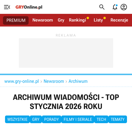




Newsroom
Gry
Rankingi
Listy
Recenzje
PREMIUM
www.gry-online.pl
Newsroom
Archiwum


ARCHIWUM WIADOMOŚCI - TOP
STYCZNIA 2026 ROKU
WSZYSTKIE
GRY
PORADY
FILMY I SERIALE
TECH
TEMATY