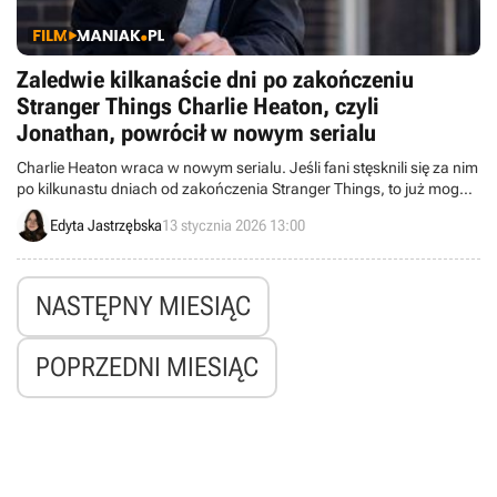
Zaledwie kilkanaście dni po zakończeniu
Stranger Things Charlie Heaton, czyli
Jonathan, powrócił w nowym serialu
Charlie Heaton wraca w nowym serialu. Jeśli fani stęsknili się za nim
po kilkunastu dniach od zakończenia Stranger Things, to już mogą
obejrzeć go w innej roli.
Edyta Jastrzębska
13 stycznia 2026 13:00
NASTĘPNY MIESIĄC
POPRZEDNI MIESIĄC