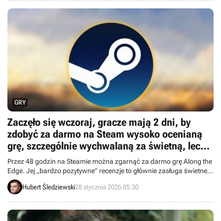
GRY
Zaczęło się wczoraj, gracze mają 2 dni, by
zdobyć za darmo na Steam wysoko ocenianą
grę, szczególnie wychwalaną za świetną, lecz
bardzo dramatyczną fabułę
Przez 48 godzin na Steamie można zgarnąć za darmo grę Along the
Edge. Jej „bardzo pozytywne” recenzje to głównie zasługa świetnej
fabuły, podejmującej niezwykle poważne tematy.
Hubert Śledziewski
28 stycznia 2026 05:30