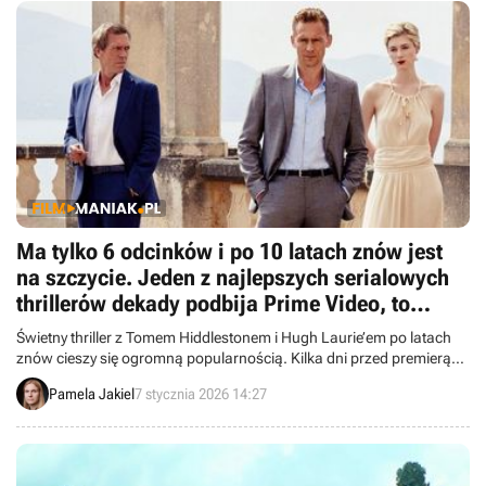
Ma tylko 6 odcinków i po 10 latach znów jest
na szczycie. Jeden z najlepszych serialowych
thrillerów dekady podbija Prime Video, to
najlepszy moment na nadrobienie 1. sezonu
Świetny thriller z Tomem Hiddlestonem i Hugh Laurie’em po latach
znów cieszy się ogromną popularnością. Kilka dni przed premierą
drugiego sezonu kryminalny serial trafił do top 10 Prime Video.
Pamela Jakiel
7 stycznia 2026 14:27