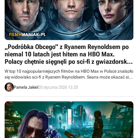
„Podróbka Obcego” z Ryanem Reynoldsem po
niemal 10 latach jest hitem na HBO Max.
Polacy chętnie sięgnęli po sci-fi z gwiazdorską
obsadą
W top 10 najpopularniejszych filmów na HBO Max w Polsce znalazło
się widowisko sci-fi z Ryanem Reynoldsem. Seans może okazać się
dobrym pomysłem dla niektórych fanów gatunku.
Pamela Jakiel
20 stycznia 2026 13:20