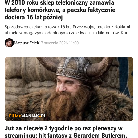
W 2010 roku sklep telefoniczny zamawia
telefony komórkowe, a paczka faktycznie
dociera 16 lat później
Sprzedawca czekał na towar 16 lat. Przez wojnę paczka z Nokiami
utknęła w magazynie oddalonym o zaledwie kilka kilometrów. Kurier
jednak nie odpuścił i paczkę w końcu dostarczył.
Mateusz Zelek
17 stycznia 2026 11:00
Już za niecałe 2 tygodnie po raz pierwszy w
streamingu: hit fantasy z Gerardem Butlerem,