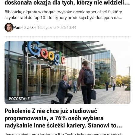
doskonała okazja dla tych, którzy nie widzieli
go na Disney+
Bibliotekę giganta wzbogacił wysoko oceniany serial sci-fi, który
szybko trafił do top 10. Do tej pory produkcja była dostępna na
Disney+, a teraz mogą obejrzeć ją także subskrybenci Netflixa.
Pamela Jakiel
16 stycznia 2026 10:44
POZOSTAŁE
Pokolenie Z nie chce już studiować
programowania, a 76% osób wybiera
radykalnie inne ścieżki kariery. Stanowi to
problem dla Amazona, Apple i Google
Jeszcze niedawno kariera w Big Techu była marzeniem młodych