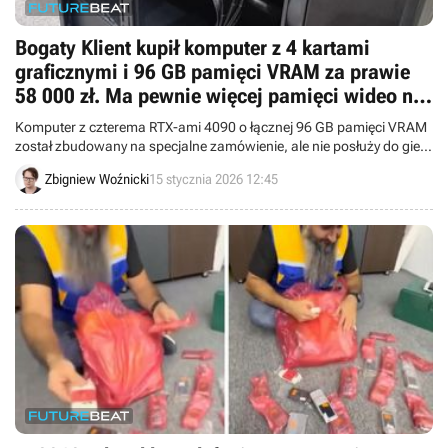
Bogaty Klient kupił komputer z 4 kartami
graficznymi i 96 GB pamięci VRAM za prawie
58 000 zł. Ma pewnie więcej pamięci wideo niż
pamięci RAM
Komputer z czterema RTX-ami 4090 o łącznej 96 GB pamięci VRAM
został zbudowany na specjalne zamówienie, ale nie posłuży do gier.
PC trafił do osoby zainteresowanej modelami sztucznej inteligencji.
Zbigniew Woźnicki
15 stycznia 2026 12:45