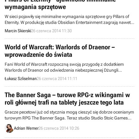
wymagania sprzętowe
W sieci pojawiły się minimalne wymagania sprzętowe gry Pillars of
Eternity. W produkcję studia Obsidian Entertainment zagrają nawet
posiadacze starszych pecetów z jednordzeniowym procesorem.
Marcin Skierski
26 czerwca 2014 11:30
World of Warcraft: Warlords of Draenor –
wprowadzenie do świata
Fani World of Warcraft rozpoczną swoją przygodę z dodatkiem
Warlords of Draenor od odwiedzenia niebezpiecznej Dżungli
Tanaan. Studio Blizzard Entertainment zamieściło ciekawy opis tej
Łukasz Szliselman
26 czerwca 2014 11:11
krainy na oficjalnej stronie gry.
The Banner Saga – turowe RPG-z wikingami w
roli głównej trafi na tablety jeszcze tego lata
Gracze pecetowi już od stycznia mogą cieszyć się dobrze ocenianym
turowym RPG The Banner Saga. Teraz studio Studio Stoic Games
poinformowało, że jeszcze przed końcem lata gra trafi na tablety z
Adrian Werner
26 czerwca 2014 10:26
systemami iOS, Android i Windows.