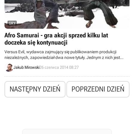
GRY
Afro Samurai - gra akcji sprzed kilku lat
doczeka się kontynuacji
Versus Evil, wydawca zajmujący się publikowaniem produkcji
niezależnych, zapowiedział dwa nowe tytuły. Jednym z nich jest
tworzona przez Redacted Studios kontynuacja Afro Samurai -
Jakub Mirowski
26 czerwca 2014 08:27
wydanej w 2009 roku gry akcji, opartej na mandze o tym samym
tytule.
NASTĘPNY DZIEŃ
POPRZEDNI DZIEŃ