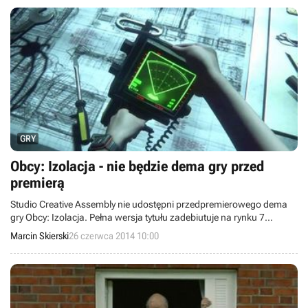
GRY
Obcy: Izolacja - nie będzie dema gry przed
premierą
Studio Creative Assembly nie udostępni przedpremierowego dema
gry Obcy: Izolacja. Pełna wersja tytułu zadebiutuje na rynku 7
października bieżącego roku na PC, PlayStation 4, PlayStation 3,
Marcin Skierski
26 czerwca 2014 10:00
Xboksie One oraz Xboksie 360.