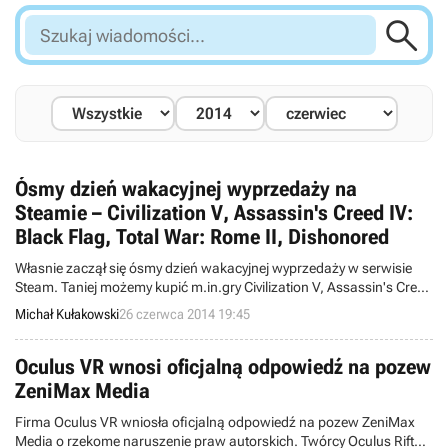

Szukaj
wiadomości...
Ósmy dzień wakacyjnej wyprzedaży na
Steamie – Civilization V, Assassin's Creed IV:
Black Flag, Total War: Rome II, Dishonored
Własnie zaczął się ósmy dzień wakacyjnej wyprzedaży w serwisie
Steam. Taniej możemy kupić m.in.gry Civilization V, Assassin's Creed
IV: Black Flag, Total War: Rome II, Dishonored, Europa Universalis
Michał Kułakowski
26 czerwca 2014 19:45
IV. Oprócz ofert dnia na graczy czekają również błyskawiczne okazje
oraz tytuły wybrane przez społeczność.
Oculus VR wnosi oficjalną odpowiedź na pozew
ZeniMax Media
Firma Oculus VR wniosła oficjalną odpowiedź na pozew ZeniMax
Media o rzekome naruszenie praw autorskich. Twórcy Oculus Rifta