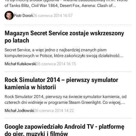
of Tanks Blitz, Civil War 1864, Desert Fox, Aerena: Clash of
Champions czy Ministry of Silly Walks. W niniejszej wiadomości
Piotr Doroń
26 czerwca 2014 16:57
przedstawiamy pokrótce każdą z wymienionych produkcji i
opisujemy kilka innych.
Magazyn Secret Service zostaje wskrzeszony
po latach
Secret Service, a więc jedno z najbardziej znanych pism
komputerowych w Polsce, które zakończyło swoją działalność
kilkanaście lat temu, zostanie wskrzeszone przez jego dawnych
Michał Kułakowski
26 czerwca 2014 16:15
założycieli i redaktorów. Pierwszy numer tytułu ukaże się w
sprzedaży w formie papierowej i najprawdopodobniej także
elektronicznej.
Rock Simulator 2014 – pierwszy symulator
kamienia w historii
Rock Simulator 2014, pierwszy na świecie symulator kamienia, od
czterech dni widnieje w programie Steam Greenlight. Co więcej,
"innowacyjny" projekt pnie się szybko w górę, gdyż plasuje się już na
Michał Jodłowski
26 czerwca 2014 14:22
9. miejscu w kategorii koncepcji. Fanów mniejszych i większych
kamieni z pewnością ucieszy fakt, że gra będzie w pełni darmowa!
Google zapowiedziało Android TV - platformę
do gier, muzyki i filmów