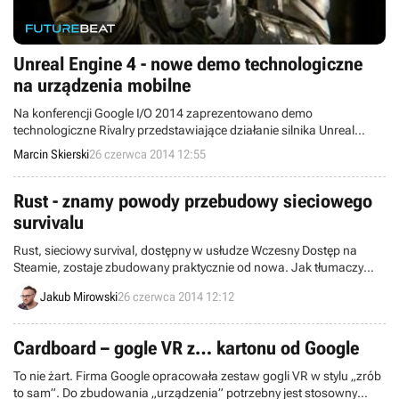
Unreal Engine 4 - nowe demo technologiczne
na urządzenia mobilne
Na konferencji Google I/O 2014 zaprezentowano demo
technologiczne Rivalry przedstawiające działanie silnika Unreal
Engine 4 na urządzeniach mobilnych z procesorem Tegra K1 i
Marcin Skierski
26 czerwca 2014 12:55
rozszerzeniem Google AEP (Android Extension Pack). Graficznie
całość robi imponujące wrażenie.
Rust - znamy powody przebudowy sieciowego
survivalu
Rust, sieciowy survival, dostępny w usłudze Wczesny Dostęp na
Steamie, zostaje zbudowany praktycznie od nowa. Jak tłumaczy
Garry Newman z Facepunch Studios, powodem takiej decyzji były
Jakub Mirowski
26 czerwca 2014 12:12
zbyt duże problemy z poprzednim kodem, stworzonym na potrzeby
zupełnie innej produkcji.
Cardboard – gogle VR z… kartonu od Google
To nie żart. Firma Google opracowała zestaw gogli VR w stylu „zrób
to sam”. Do zbudowania „urządzenia” potrzebny jest stosowny