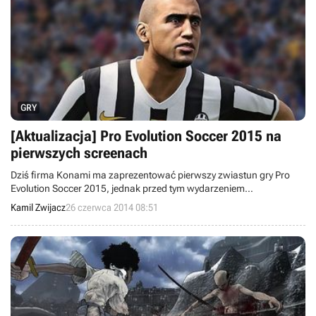
GRY
[Aktualizacja] Pro Evolution Soccer 2015 na
pierwszych screenach
Dziś firma Konami ma zaprezentować pierwszy zwiastun gry Pro
Evolution Soccer 2015, jednak przed tym wydarzeniem
postanowiono podzielić się kilkoma screenami z tegorocznej
Kamil Zwijacz
26 czerwca 2014 08:51
odsłony popularnej piłkarskiej serii.