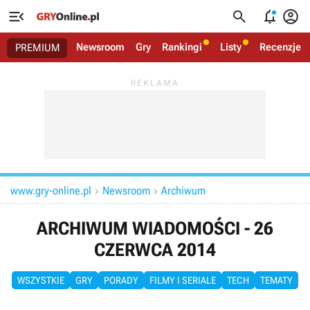




Newsroom
Gry
Rankingi
Listy
Recenzje
PREMIUM
www.gry-online.pl
Newsroom
Archiwum


ARCHIWUM WIADOMOŚCI - 26
CZERWCA 2014
WSZYSTKIE
GRY
PORADY
FILMY I SERIALE
TECH
TEMATY