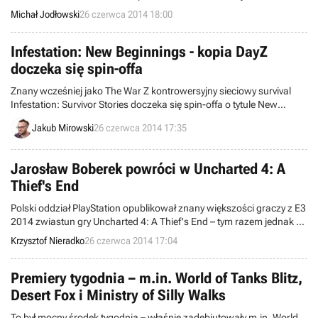
stwierdzają w niej m.in. że nie wykorzystali „ani linijki” kodu, ani
Michał Jodłowski
26 czerwca 2014 18:00
żadnej technologii stworzonej przez ZeniMax Media, które według
nich rości sobie prawa do stworzenia wirtualnej rzeczywistości.
Dodają także, że ZeniMax media stara się naprawić wielki błąd,
Infestation: New Beginnings - kopia DayZ
jakim było niezainwestowanie w Oculus VR dwa lata temu.
doczeka się spin-offa
Znany wcześniej jako The War Z kontrowersyjny sieciowy survival
Infestation: Survivor Stories doczeka się spin-offa o tytule New
Beginnings. Produkcja ma się pojawić w sieci jeszcze tej jesieni.
Jakub Mirowski
26 czerwca 2014 17:35
Jarosław Boberek powróci w Uncharted 4: A
Thief's End
Polski oddział PlayStation opublikował znany większości graczy z E3
2014 zwiastun gry Uncharted 4: A Thief's End – tym razem jednak w
rodzimej wersji językowej. Upublicznienie tego trailera zdradza fakt
Krzysztof Nieradko
26 czerwca 2014 17:04
pojawienia się kolejny raz polskiej obsady dubbingowej. Jarosław
Boberek ponownie wcieli się w rolę Nathana Drake’a.
Premiery tygodnia – m.in. World of Tanks Blitz,
Desert Fox i Ministry of Silly Walks
To był mocny środek tygodnia – właśnie zadebiutowały m.in. World