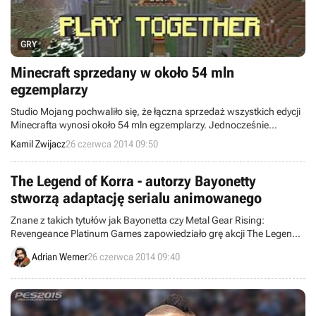
GRY
Minecraft sprzedany w około 54 mln
egzemplarzy
Studio Mojang pochwaliło się, że łączna sprzedaż wszystkich edycji
Minecrafta wynosi około 54 mln egzemplarzy. Jednocześnie
konsolowym wersjom udało się pobić wynik PC-towego wydania,
Kamil Zwijacz
26 czerwca 2014 09:50
który obecnie oscyluje w okolicach 15,8 mln. Natomiast w sierpniu
ukażą się kolejne edycje sandboksa, dedykowane konsolom
PlayStation Vita, PlayStation 4 i Xbox One.
The Legend of Korra - autorzy Bayonetty
stworzą adaptację serialu animowanego
Znane z takich tytułów jak Bayonetta czy Metal Gear Rising:
Revengeance Platinum Games zapowiedziało grę akcji The Legend
of Korra, opartą na kanwie popularnego serialu animowanego.
Adrian Werner
26 czerwca 2014 09:40