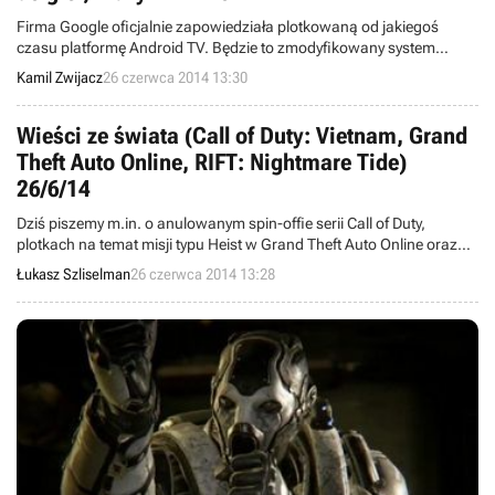
Firma Google oficjalnie zapowiedziała plotkowaną od jakiegoś
czasu platformę Android TV. Będzie to zmodyfikowany system
operacyjny Android, instalowany w telewizorach, konsolach i innych
Kamil Zwijacz
26 czerwca 2014 13:30
urządzeniach. Pierwszy sprzęt wykorzystujący to rozwiązanie
pojawi się jeszcze w tym roku.
Wieści ze świata (Call of Duty: Vietnam, Grand
Theft Auto Online, RIFT: Nightmare Tide)
26/6/14
Dziś piszemy m.in. o anulowanym spin-offie serii Call of Duty,
plotkach na temat misji typu Heist w Grand Theft Auto Online oraz
nowym dodatku do RIFT. Witamy w wieściach ze świata - codziennej
Łukasz Szliselman
26 czerwca 2014 13:28
porcji krótkich wiadomości.