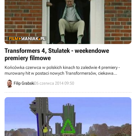
Transformers 4, Stulatek - weekendowe
premiery filmowe
Końcówka czerwca w polskich kinach to zaledwie 4 premiery -
murowany hit w postaci nowych Transformersów, ciekawa
szwedzka komedia o pewnym stulatku oraz coś dla fanów Emmy
Filip Grabski
26 czerwca 2014 09:50
Thompson i Pierce'a Brosnana, a także pewien irański dramat.
Miłego oglądania!