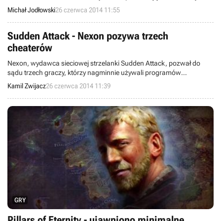
smartfon z systemem Android, darmowa aplikacja oraz kilka
Michał Jodłowski
26 czerwca 2014 11:55
przedmiotów codziennego użytku w rodzaju gumki recepturki czy
pudełka po pizzy w rozmiarze mega.
Sudden Attack - Nexon pozywa trzech
cheaterów
Nexon, wydawca sieciowej strzelanki Sudden Attack, pozwał do
sądu trzech graczy, którzy nagminnie używali programów
ułatwiających zabawę w FPS-ie oraz zajmowali się ich sprzedażą.
Kamil Zwijacz
26 czerwca 2014 11:39
Jest to prawdopodobnie pierwszy tego typu przypadek, który, jeżeli
zakończy się pozytywnym dla firmy wynikiem, być może zachęci
innych deweloperów do tego typu praktyk.
GRY
Pillars of Eternity - ujawniono minimalne